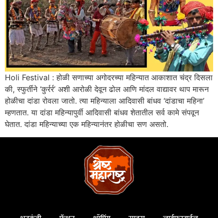
Holi Festival : होळी सणाच्या अगोदरच्या महिन्यात आकाशात चंद्र दिसला
की, स्फुर्तीने ‘कुर्रर्र’ अशी आरोळी देवून ढोल आणि मांदल वाद्यावर थाप मारून
होळीचा दांडा रोवला जातो. त्या महिन्याला आदिवासी बांधव ‘दांडाचा महिना’
म्हणतात. या दांडा महिन्यापुर्वी आदिवासी बांधव शेतातील सर्व कामे संपवून
घेतात. दांडा महिन्याच्या एक महिन्यानंतर होळीचा सण असतो.