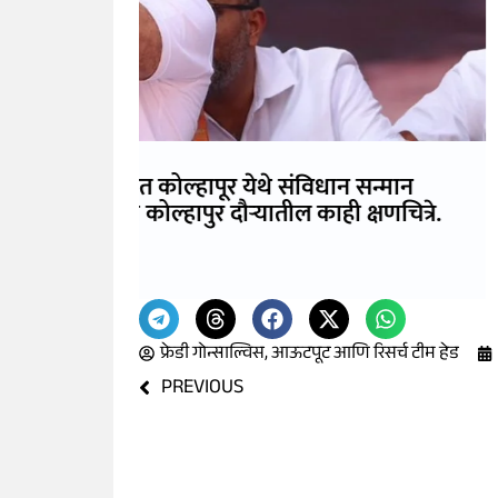
सन्मान
या दौऱ्यात राहुल गांधी यांच्या हस्ते 
षणचित्रे.
भव्य पूर्णाकृती पुतळ्याचे अनावरण कर
फ्रेडी गोन्साल्विस, आऊटपूट आणि रिसर्च टीम हेड
PREVIOUS