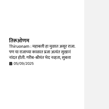
लोकार्पण सोहळ्यानंतर राहुल गांधी यांनी सयाजी हॉट
सन्मान संमेलनाला उपस्थित राहिले.
तिरूओणम
Thiruonam : महाबली हा मुळात असूर राजा.
पण या राजाच्या काळात प्रजा अत्यंत सुखानं
नांदत होती. गरीब-श्रीमंत भेद नव्हता, सुबत्ता
05/09/2025