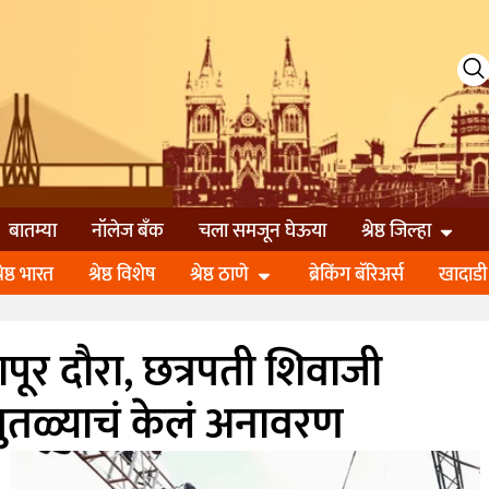
बातम्या
नॉलेज बॅंक
चला समजून घेऊया
श्रेष्ठ जिल्हा
्रेष्ठ भारत
श्रेष्ठ विशेष
श्रेष्ठ ठाणे
ब्रेकिंग बॅरिअर्स
खादाडी
ापूर दौरा, छत्रपती शिवाजी
ी पुतळ्याचं केलं अनावरण