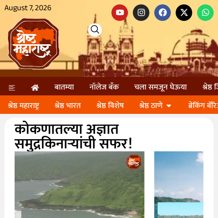
August 7, 2026
बातम्या
नॉलेज बॅंक
चला समजून घेऊया
श्रेष्ठ
श्रेष्ठ महाराष्ट्र
श्रेष्ठ भारत
श्रेष्ठ विशेष
श्रेष्ठ ठाणे
ब्रेकिंग बॅर
कोकणातल्या अज्ञात
समुद्रकिनाऱ्यांची सफर!