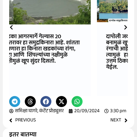
दापोली जवळ असलेला हा किनारा सुरुच्या
बनामुळं खूपच प्रसन्न वाटतो. इथली वाळू काळसर
रंगाची आहे. इथलं पाणी स्वच्छ, लखलखीत आहे.
त्यामुळं हा समुद्र किनारा समुद्रस्नानासाठी एक
उत्तम ठिकाण आहे. हिवाळ्यात तुम्हांला इथं मजा
येईल.
समिक्षा घागरे, कंटेंट प्रोड्युसर
20/09/2024
3:30 pm
PREVIOUS
NEXT
इतर बातम्या