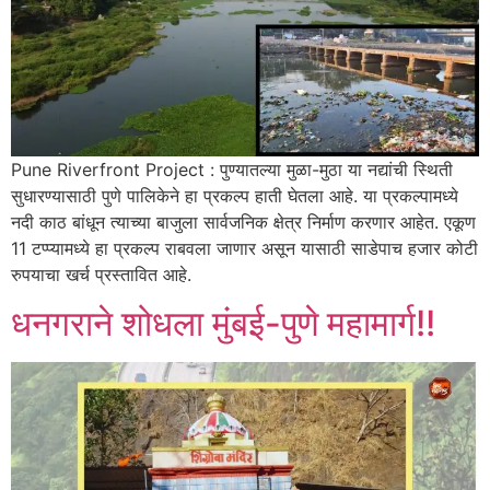
Pune Riverfront Project : पुण्यातल्या मुळा-मुठा या नद्यांची स्थिती
सुधारण्यासाठी पुणे पालिकेने हा प्रकल्प हाती घेतला आहे. या प्रकल्पामध्ये
नदी काठ बांधून त्याच्या बाजुला सार्वजनिक क्षेत्र निर्माण करणार आहेत. एकूण
11 टप्प्यामध्ये हा प्रकल्प राबवला जाणार असून यासाठी साडेपाच हजार कोटी
रुपयाचा खर्च प्रस्तावित आहे.
धनगराने शोधला मुंबई-पुणे महामार्ग!!