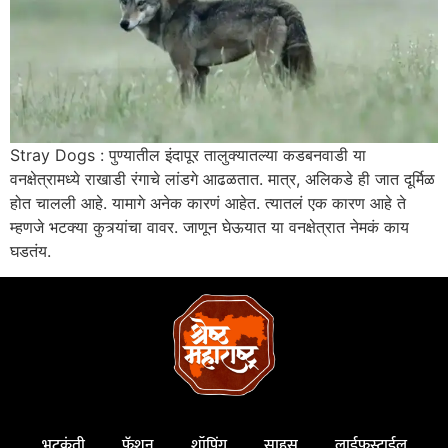
Stray Dogs : पुण्यातील इंदापूर तालुक्यातल्या कडबनवाडी या
वनक्षेत्रामध्ये राखाडी रंगाचे लांडगे आढळतात. मात्र, अलिकडे ही जात दूर्मिळ
होत चालली आहे. यामागे अनेक कारणं आहेत. त्यातलं एक कारण आहे ते
म्हणजे भटक्या कुत्र्यांचा वावर. जाणून घेऊयात या वनक्षेत्रात नेमकं काय
घडतंय.
भटकंती
फॅशन
शॉपिंग
साहस
लाईफस्टाईल