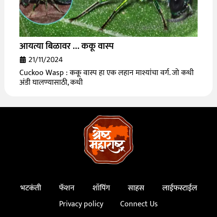
आयत्या बिळावर … ककू वास्प
21/11/2024
Cuckoo Wasp : ककू वास्प हा एक लहान माश्यांचा वर्ग. जो कधी
अंडी घालण्यासाठी, कधी
भटकंती
फॅशन
शॉपिंग
साहस
लाईफस्टाईल
Privacy policy
Connect Us