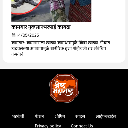
कामगार नुकसानभरपाई कायदा
14/05/2025
कामगार: कामगाराला त्याच्या कामधंद्यामुळे किंवा त्याच्या ओघात
उद्भवलेल्या अपघातामुळे शारीरिक इजा पोहोचली तर संबंधित
कंपनीने
भटकंती
फॅशन
शॉपिंग
साहस
लाईफस्टाईल
Privacy policy
Connect Us