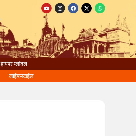
हायपर ग्लोबल
लाईफस्टाईल