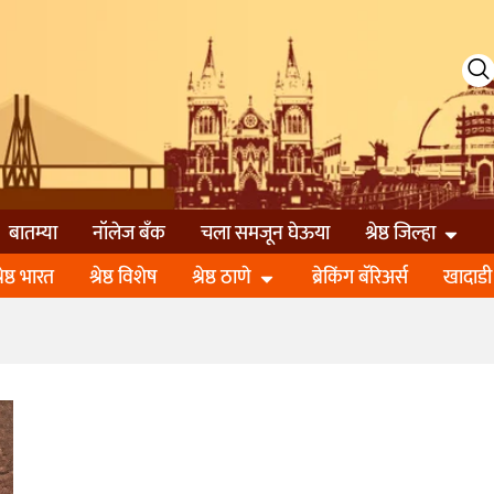
बातम्या
नॉलेज बॅंक
चला समजून घेऊया
श्रेष्ठ जिल्हा
्रेष्ठ भारत
श्रेष्ठ विशेष
श्रेष्ठ ठाणे
ब्रेकिंग बॅरिअर्स
खादाडी