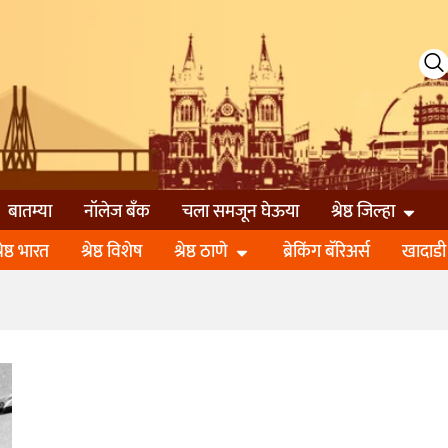
बातम्या
नॉलेज बॅंक
चला समजून घेऊया
श्रेष्ठ जिल्हा
्रेष्ठ भारत
श्रेष्ठ विशेष
श्रेष्ठ ठाणे
ब्रेकिंग बॅरिअर्स
खादाडी