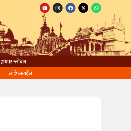
हायपर ग्लोबल
लाईफस्टाईल