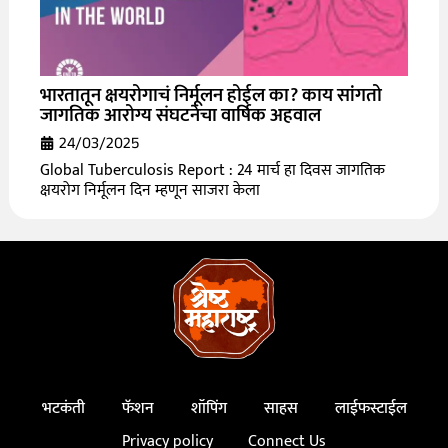
भारतातून क्षयरोगाचं निर्मूलन होईल का? काय सांगतो
जागतिक आरोग्य संघटनेचा वार्षिक अहवाल
24/03/2025
Global Tuberculosis Report : 24 मार्च हा दिवस जागतिक
क्षयरोग निर्मूलन दिन म्हणून साजरा केला
भटकंती
फॅशन
शॉपिंग
साहस
लाईफस्टाईल
Privacy policy
Connect Us