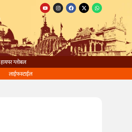
हायपर ग्लोबल
लाईफस्टाईल