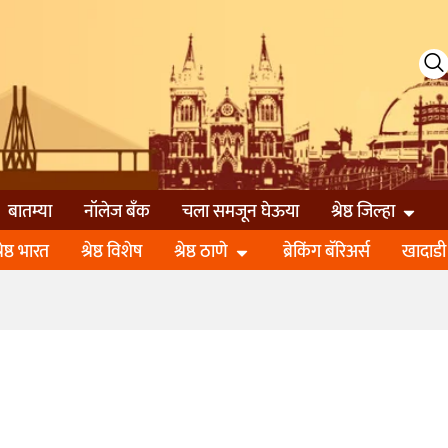
बातम्या
नॉलेज बॅंक
चला समजून घेऊया
श्रेष्ठ जिल्हा
्रेष्ठ भारत
श्रेष्ठ विशेष
श्रेष्ठ ठाणे
ब्रेकिंग बॅरिअर्स
खादाडी