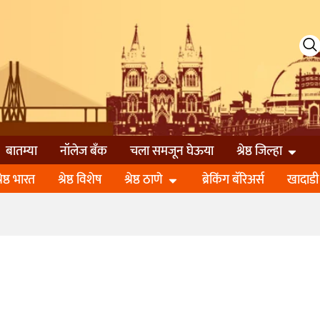
बातम्या
नॉलेज बॅंक
चला समजून घेऊया
श्रेष्ठ जिल्हा
्रेष्ठ भारत
श्रेष्ठ विशेष
श्रेष्ठ ठाणे
ब्रेकिंग बॅरिअर्स
खादाडी