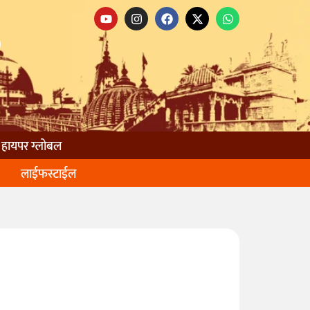
हायपर ग्लोबल
लाईफस्टाईल