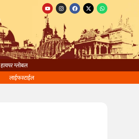
हायपर ग्लोबल
लाईफस्टाईल