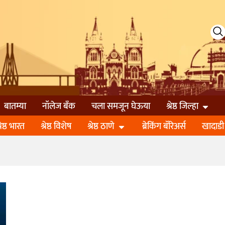
बातम्या
नॉलेज बॅंक
चला समजून घेऊया
श्रेष्ठ जिल्हा
्रेष्ठ भारत
श्रेष्ठ विशेष
श्रेष्ठ ठाणे
ब्रेकिंग बॅरिअर्स
खादाडी