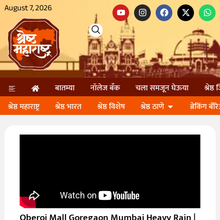
August 7, 2026
बातम्या
नॉलेज बॅंक
चला समजून घेऊया
श्रेष्ठ
श्रेष्ठ महाराष्ट्र
श्रेष्ठ भारत
श्रेष्ठ विशेष
श्रेष्ठ ठाणे
ब्रेकिंग बॅर
Oberoi Mall Goregaon Mumbai Heavy Rain |