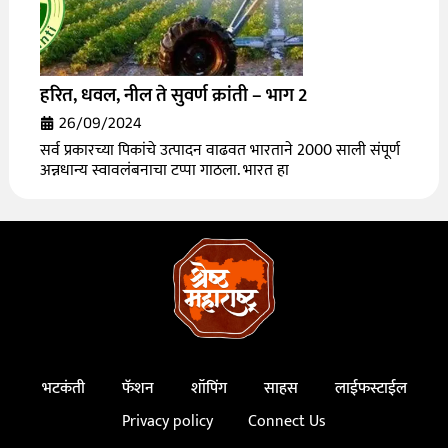
हरित, धवल, नील ते सुवर्ण क्रांती – भाग 2
26/09/2024
सर्व प्रकारच्या पिकांचे उत्पादन वाढवत भारताने 2000 साली संपूर्ण
अन्नधान्य स्वावलंबनाचा टप्पा गाठला. भारत हा
भटकंती
फॅशन
शॉपिंग
साहस
लाईफस्टाईल
Privacy policy
Connect Us