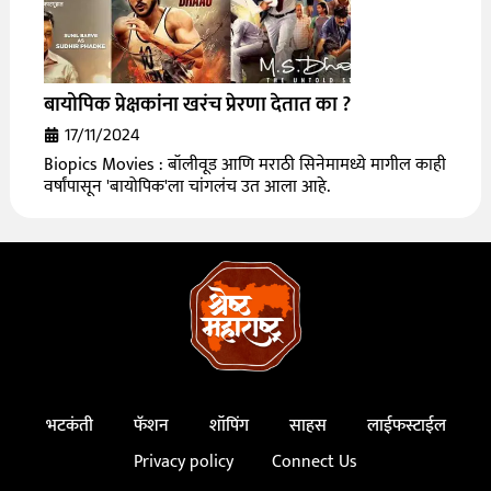
बायोपिक प्रेक्षकांना खरंच प्रेरणा देतात का ?
17/11/2024
Biopics Movies : बॉलीवूड आणि मराठी सिनेमामध्ये मागील काही
वर्षांपासून 'बायोपिक'ला चांगलंच उत आला आहे.
भटकंती
फॅशन
शॉपिंग
साहस
लाईफस्टाईल
Privacy policy
Connect Us