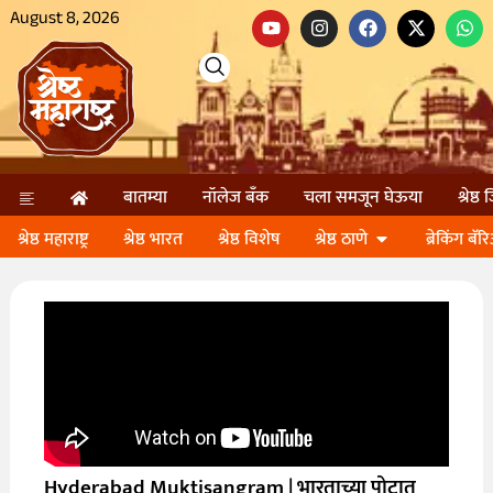
August 8, 2026
बातम्या
नॉलेज बॅंक
चला समजून घेऊया
श्रेष्ठ
श्रेष्ठ महाराष्ट्र
श्रेष्ठ भारत
श्रेष्ठ विशेष
श्रेष्ठ ठाणे
ब्रेकिंग बॅर
Hyderabad Muktisangram | भारताच्या पोटात