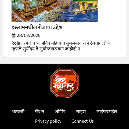
इस्लाममधील रोजाचा उद्देश
28/03/2025
Roja : रमजानच्या पवित्र महिन्यात मुसलमान रोजे ठेवतात. रोजे
म्हणजे सुर्योदय ते सुर्यास्तादरम्यान काहीही न
भटकंती
फॅशन
शॉपिंग
साहस
लाईफस्टाईल
Privacy policy
Connect Us