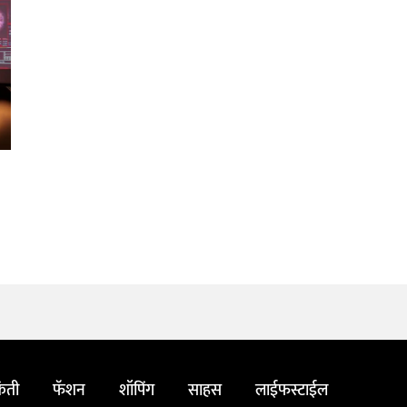
ंती
फॅशन
शॉपिंग
साहस
लाईफस्टाईल