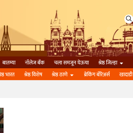
बातम्या
नॉलेज बॅंक
चला समजून घेऊया
श्रेष्ठ जिल्हा
्रेष्ठ भारत
श्रेष्ठ विशेष
श्रेष्ठ ठाणे
ब्रेकिंग बॅरिअर्स
खादाडी