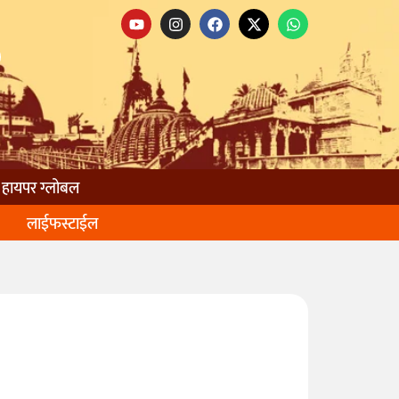
हायपर ग्लोबल
लाईफस्टाईल