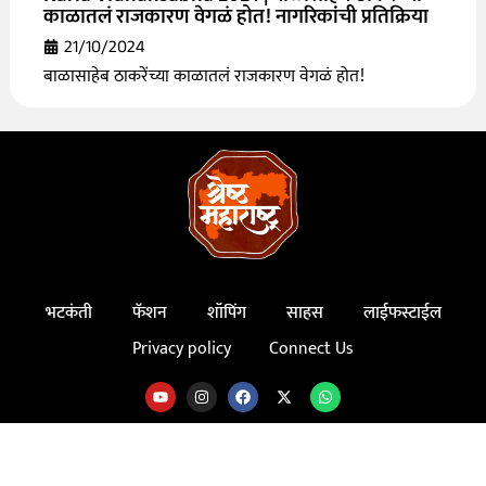
काळातलं राजकारण वेगळं होत! नागरिकांची प्रतिक्रिया
21/10/2024
बाळासाहेब ठाकरेंच्या काळातलं राजकारण वेगळं होत!
भटकंती
फॅशन
शॉपिंग
साहस
लाईफस्टाईल
Privacy policy
Connect Us