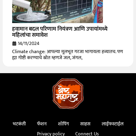
हवामान बदल परिणाम नियंत्रण आणि उपायांमध्ये
महिलांचा समावेश
14/11/2024
Climate change: आपल्या मूलभूत गरजा भागायला हव्यातच. पण
ह्या गोष्टी करण्याचे स्रोत म्हणजे जल, जंगल,
भटकंती
फॅशन
शॉपिंग
साहस
लाईफस्टाईल
Privacy policy
Connect Us