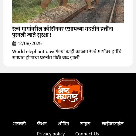
रेल्वे मार्गावरील क्रॉसिंगवर एआयच्या मदतीने हत्तींना
पुरवली जाते सुरक्षा !
12/08/2025
World elephant day: गेल्या काही काळात रेल्वे मार्गांवर हत्तींचे
अपघात होणाऱ्या घटनांत मोठी वाढ झाली
भटकंती
फॅशन
शॉपिंग
साहस
लाईफस्टाईल
Privacy policy
Connect Us