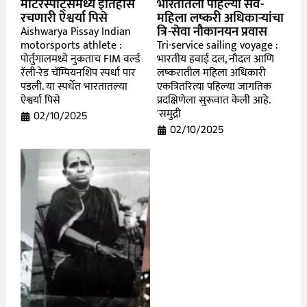
मोटरस्पोर्ट्समध्ये इतिहास
भारतातला पहिल्या सर्व-
रचणारी ऐश्वर्या पिसे
महिला लष्करी अधिकाऱ्यांचा
त्रि-सेवा नौकानयन प्रवास
Aishwarya Pissay Indian
motorsports athlete :
Tri-service sailing voyage :
पोर्तुगालमध्ये नुकताच FIM वर्ल्ड
भारतीय हवाई दल, नौदल आणि
रॅली-रेड चॅम्पियनशिप स्पर्धा पार
लष्करातील महिला अधिकारी
पडली. या स्पर्धेत भारतातल्या
एकत्रितरित्या पहिल्या जागतिक
ऐश्वर्या पिसे
प्रदक्षिणेला सुरूवात केली आहे.
'समुद्री
02/10/2025
02/10/2025