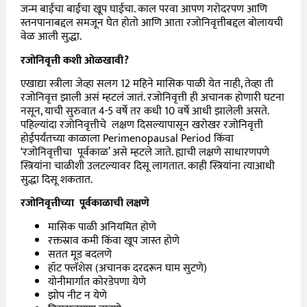
जन्म बाईचा बाईचा खूप घाईचा. काल परवा आपण गरोदरपण आणि
स्तनपानाबद्दल समजून घेत होतो आणि आता रजोनिवृत्तीबद्दल बोलायची
वेळ आली सुद्धा.
रजोनिवृत्ती कशी ओळखावी?
एखाद्या स्त्रीला जेव्हा सलग 12 महिने मासिक पाळी येत नाही, तेव्हा ती
रजोनिवृत्त झाली असं म्हटलं जातं. रजोनिवृत्ती ही अचानक होणारी घटना
नसून, याची सुरुवात 4-5 वर्षे तर कधी 10 वर्षे आधी झालेली असते.
पहिल्यांदा
रजोनिवृत्तीचे
लक्षण
दिसल्यापासून खरोखर रजोनिवृत्ती
होईपर्यंतच्या
काळाला
Perimenopausal Period किंवा
‘रजोनिवृत्तीचा पूर्वकाळ’ असे म्हटले जाते. ह्याची लक्षणे साधारणपणे
स्त्रियांना चाळीशी उलटल्यावर दिसू लागतात. काही स्त्रियांना त्याआधी
सुद्धा दिसू शकतात.
रजोनिवृत्तीच्या पूर्वकाळाची लक्षणे
मासिक पाळी अनियमित होणे
रक्तस्राव कमी किंवा खूप जास्त होणे
सतत मूड बदलणे
हॉट फ्लॅशेस (अचानक दरदरून घाम सुटणे)
योनीमार्गात कोरडेपणा येणे
झोप नीट न येणे