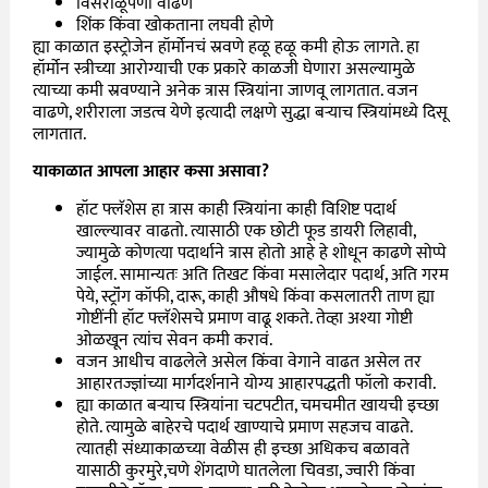
विसराळूपणा वाढणे
शिंक किंवा खोकताना लघवी होणे
ह्या काळात इस्ट्रोजेन हॉर्मोनचं स्रवणे हळू हळू कमी होऊ लागते. हा
हॉर्मोन स्त्रीच्या आरोग्याची एक प्रकारे काळजी घेणारा असल्यामुळे
त्याच्या कमी स्रवण्याने अनेक त्रास स्त्रियांना जाणवू लागतात. वजन
वाढणे, शरीराला जडत्व येणे इत्यादी लक्षणे सुद्धा बऱ्याच स्त्रियांमध्ये दिसू
लागतात.
याकाळात आपला आहार कसा असावा?
हॉट फ्लॅशेस हा त्रास काही स्त्रियांना काही विशिष्ट पदार्थ
खाल्ल्यावर वाढतो. त्यासाठी एक छोटी फूड डायरी लिहावी,
ज्यामुळे कोणत्या पदार्थाने त्रास होतो आहे हे शोधून काढणे सोप्पे
जाईल. सामान्यतः अति तिखट किंवा मसालेदार पदार्थ, अति गरम
पेये, स्ट्रॉंग कॉफी, दारू, काही औषधे किंवा कसलातरी ताण ह्या
गोष्टींनी हॉट फ्लॅशेसचे प्रमाण वाढू शकते. तेव्हा अश्या गोष्टी
ओळखून त्यांच सेवन कमी करावं.
वजन आधीच वाढलेले असेल किंवा वेगाने वाढत असेल तर
आहारतज्ज्ञांच्या मार्गदर्शनाने योग्य आहारपद्धती फॉलो करावी.
ह्या काळात बऱ्याच स्त्रियांना चटपटीत, चमचमीत खायची इच्छा
होते. त्यामुळे बाहेरचे पदार्थ खाण्याचे प्रमाण सहजच वाढते.
त्यातही संध्याकाळच्या वेळीस ही इच्छा अधिकच बळावते
यासाठी कुरमुरे,चणे शेंगदाणे घातलेला चिवडा, ज्वारी किंवा