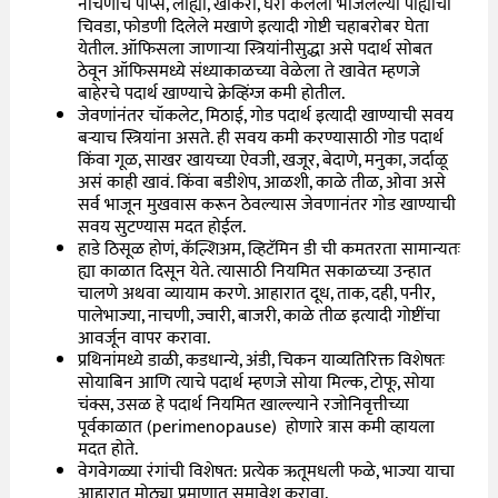
नाचणीचे पॉप्स, लाह्या, खाकरा, घरी केलेला भाजलेल्या पोह्यांचा
चिवडा, फोडणी दिलेले मखाणे इत्यादी गोष्टी चहाबरोबर घेता
येतील. ऑफिसला जाणाऱ्या स्त्रियांनीसुद्धा असे पदार्थ सोबत
ठेवून ऑफिसमध्ये संध्याकाळच्या वेळेला ते खावेत म्हणजे
बाहेरचे पदार्थ खाण्याचे क्रेव्हिंग्ज कमी होतील.
जेवणांनंतर चॉकलेट, मिठाई, गोड पदार्थ इत्यादी खाण्याची सवय
बऱ्याच स्त्रियांना असते. ही सवय कमी करण्यासाठी गोड पदार्थ
किंवा गूळ, साखर खायच्या ऐवजी, खजूर, बेदाणे, मनुका, जर्दाळू
असं काही खावं. किंवा बडीशेप, आळशी, काळे तीळ, ओवा असे
सर्व भाजून मुखवास करून ठेवल्यास जेवणानंतर गोड खाण्याची
सवय सुटण्यास मदत होईल.
हाडे ठिसूळ होणं, कॅल्शिअम, व्हिटॅमिन डी ची कमतरता सामान्यतः
ह्या काळात दिसून येते. त्यासाठी नियमित सकाळच्या उन्हात
चालणे अथवा व्यायाम करणे. आहारात दूध, ताक, दही, पनीर,
पालेभाज्या, नाचणी, ज्वारी, बाजरी, काळे तीळ इत्यादी गोष्टींचा
आवर्जून वापर करावा.
प्रथिनांमध्ये डाळी, कडधान्ये, अंडी, चिकन याव्यतिरिक्त विशेषतः
सोयाबिन आणि त्याचे पदार्थ म्हणजे सोया मिल्क, टोफू, सोया
चंक्स, उसळ हे पदार्थ नियमित खाल्ल्याने रजोनिवृत्तीच्या
पूर्वकाळात (perimenopause) होणारे त्रास कमी व्हायला
मदत होते.
वेगवेगळ्या रंगांची विशेषत: प्रत्येक ऋतूमधली फळे, भाज्या याचा
आहारात मोठ्या प्रमाणात समावेश करावा.