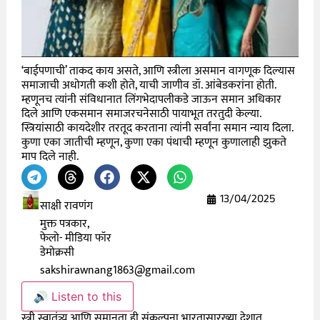
‘बाईपणाची’ ताकद काय असते, आणि स्त्रीला असमान वागणूक दिल्यास
समाजाची अधोगती कशी होते, याची जाणीव डॉ. आंबेडकरांना होती.
म्हणूनच त्यांनी संविधानात लिंगभेदापलीकडे जाऊन समान अधिकार
दिले आणि एकसमान समाजरचनेसाठी पायाभूत तरतुदी केल्या.
स्त्रियांसाठी कायदेशीर तरतूद करताना त्यांनी सर्वांना समान न्याय दिला.
कुणा एका जातीची म्हणून, कुणा एका पंथाची म्हणून कुणालाही झुकते
माप दिले नाही.
13/04/2025
साक्षी रावणंग
मुक्त पत्रकार,
फेलो- मीडिया फॉर
डेमोक्रसी
sakshirawnang1863@gmail.com
🔊 Listen to this
स्त्री स्वातंत्र्य आणि समानता ही संकल्पना भारतासारख्या देशात