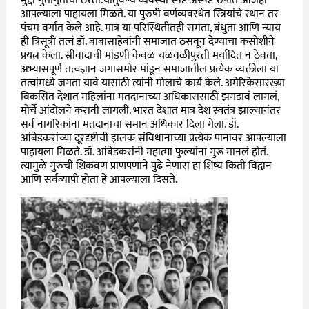
मुद्दा गुंतागुंतीचा ठरतो.चातुर्वर्ण्य व्यवस्था स्पष्ट-अस्पष्ट रुपात आजही
आपल्याला पाहायला मिळते. या पुरुषी वर्णव्यवस्थेत स्त्रियांचे स्थान तर
पंचम वर्गात केले आहे. मात्र या परिस्थितीतही समता, बंधुता आणि न्याय
ही त्रिसूत्री तत्वं डॉ. बाबासाहेबांनी समाजात ठसवून देण्याचा कसोशीने
प्रयत्न केला. स्रीवादाची मांडणी केवळ चळवळीपुरती मर्यादित न ठेवता,
अभ्यासपूर्ण तत्वज्ञान जगासमोर मांडून समाजातील प्रत्येक व्यक्तीला या
तत्वांमध्ये जगता यावे यासाठी त्यांनी मोलाचे कार्य केले. अमेरिकेसारख्या
विकसित देशात महिलांना मतदानाच्या अधिकारासाठी झगडावं लागलं,
मोर्चे-आंदोलने करावी लागली. भारत देशात मात्र देश स्वतंत्र झाल्यानंतर
सर्व नागरिकांना मतदानाचा समान अधिकार दिला गेला. डॉ.
आंबेडकरांच्या दूरदृष्टीची झलक संविधानाच्या प्रत्येक पानावर आपल्याला
पाहायला मिळते. डॉ. आंबेडकरांनी महात्मा फुल्यांना गुरू मानलं होतं.
त्यामुळे गुरुची शिकवण प्राणपणाने पुढे नेणारा हा शिष्य किती विद्वान
आणि सर्वव्यापी होता हे आपल्याला दिसते.