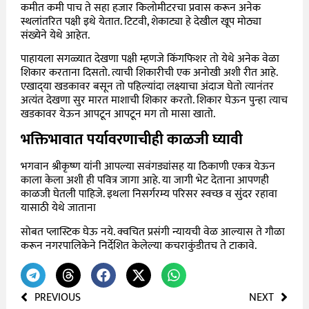
कमीत कमी पाच ते सहा हजार किलोमीटरचा प्रवास करून अनेक
स्थलांतरित पक्षी इथे येतात. टिटवी, शेकाट्या हे देखील खूप मोठ्या
संख्येने येथे आहेत.
पाहायला सगळ्यात देखणा पक्षी म्हणजे किंगफिशर तो येथे अनेक वेळा
शिकार करताना दिसतो. त्याची शिकारीची एक अनोखी अशी रीत आहे.
एखाद्‌या खडकावर बसून तो पहिल्यांदा लक्ष्याचा अंदाज घेतो त्यानंतर
अत्यंत देखणा सुर मारत माशाची शिकार करतो. शिकार घेऊन पुन्हा त्याच
खडकावर येऊन आपटून आपटून मग तो मासा खातो.
भक्तिभावात पर्यावरणाचीही काळजी घ्यावी
भगवान श्रीकृष्ण यांनी आपल्या सवंगड्यांसह या ठिकाणी एकत्र येऊन
काला केला अशी ही पवित्र जागा आहे. या जागी भेट देताना आपणही
काळजी घेतली पाहिजे. इथला निसर्गरम्य परिसर स्वच्छ व सुंदर रहावा
यासाठी येथे जाताना
सोबत प्लास्टिक घेऊ नये. क्वचित प्रसंगी न्यायची वेळ आल्यास ते गौळा
करून नगरपालिकेने निर्देशित केलेल्या कचराकुंडीतच ते टाकावे.
PREVIOUS
NEXT