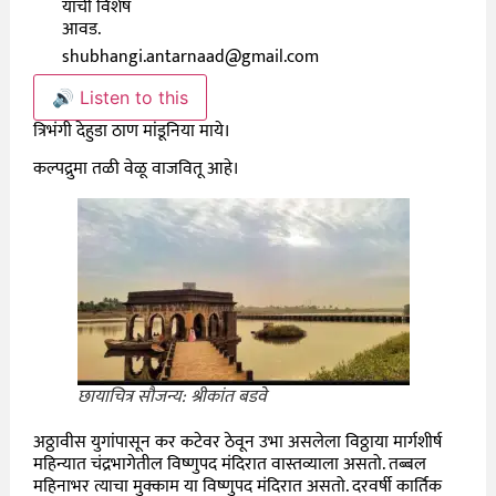
याची विशेष
आवड.
shubhangi.antarnaad@gmail.com
🔊 Listen to this
त्रिभंगी देहुडा ठाण मांडूनिया माये।
कल्पद्रुमा तळी वेळू वाजवितू आहे।
छायाचित्र सौजन्य: श्रीकांत बडवे
अठ्ठावीस युगांपासून कर कटेवर ठेवून उभा असलेला विठ्ठाया मार्गशीर्ष
महिन्यात चंद्रभागेतील विष्णुपद मंदिरात वास्तव्याला असतो. तब्बल
महिनाभर त्याचा मुक्काम या विष्णुपद मंदिरात असतो. दरवर्षी कार्तिक