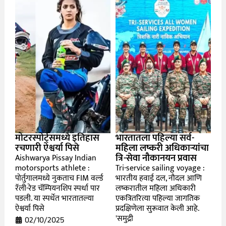
मोटरस्पोर्ट्समध्ये इतिहास
भारतातला पहिल्या सर्व-
रचणारी ऐश्वर्या पिसे
महिला लष्करी अधिकाऱ्यांचा
त्रि-सेवा नौकानयन प्रवास
Aishwarya Pissay Indian
motorsports athlete :
Tri-service sailing voyage :
पोर्तुगालमध्ये नुकताच FIM वर्ल्ड
भारतीय हवाई दल, नौदल आणि
रॅली-रेड चॅम्पियनशिप स्पर्धा पार
लष्करातील महिला अधिकारी
पडली. या स्पर्धेत भारतातल्या
एकत्रितरित्या पहिल्या जागतिक
ऐश्वर्या पिसे
प्रदक्षिणेला सुरूवात केली आहे.
'समुद्री
02/10/2025