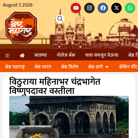
August 7, 2026
बातम्या
नॉलेज बॅंक
चला समजून घेऊया
श्रेष्ठ
श्रेष्ठ महाराष्ट्र
श्रेष्ठ भारत
श्रेष्ठ विशेष
श्रेष्ठ ठाणे
ब्रेकिंग बॅर
विठुराया महिनाभर चंद्रभागेत
विष्णुपदावर वस्तीला