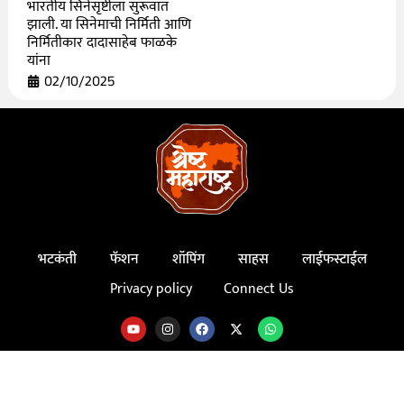
भारतीय सिनेसृष्टीला सुरूवात
झाली. या सिनेमाची निर्मिती आणि
निर्मितीकार दादासाहेब फाळके
यांना
02/10/2025
भटकंती
फॅशन
शॉपिंग
साहस
लाईफस्टाईल
Privacy policy
Connect Us