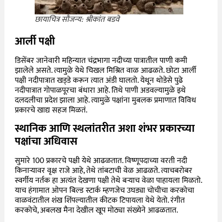
छायाचित्र सौजन्य: श्रीकांत बडवे
आर्ली पक्षी
डिसेंबर जानेवारी महिन्यात चंद्रभागा नदीच्या पात्रातील पाणी कमी
झालेले असते. त्यामुळे येथे चिखल मिश्रित वाळ आढळते. छोटा आर्ली
पक्षी नदीपात्रात खड्‌डे करून त्यात अंडी घालतो. येथून थोडेसे पुढे
नदीपात्रात गोपाळपूरचा बंधारा आहे. तिथे पाणी अडवल्यामुळे इथे
दलदलीचा प्रदेश झाला आहे. त्यामुळे पक्षांना मुबलक प्रमाणात विविध
प्रकारचे खाद्य सहज मिळतं.
स्थानिक आणि स्थलांतरीत अशा शंभर प्रकारच्या
पक्षांचा अधिवास
सुमारे 100 प्रकारचे पक्षी येथे आढळतात. विष्णूपदाच्या वरती नदी
किनाऱ्यावर वृक्ष राजे आहे, तेथे तांबटाची वेळ आढळते. त्याचबरोबर
स्वर्गीय नर्तक हा अत्यंत देखणा पक्षी तेथे बऱ्याच वेळा पाहायला मिळतो.
याच हंगामात ओपन बिल्ड स्टार्क म्हणजेच उघड्या चोचीचा करकोचा
वाळवंटातील शंख शिंपल्यातील कीटक टिपायला येथे येतो. रंगीत
करकोचे, अबलख मैना देखील खूप मोठ्या संख्येने आढळतात.