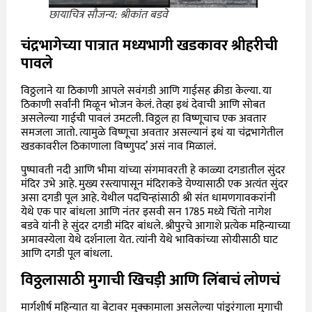
छायाचित्र सौजन्य: श्रीकांत बडवे
चंद्रभागेच्या पात्रात मध्यभागी खडकावर श्रीहरीची
पावले
विठ्ठलाने या ठिकाणी आपले सवंगडी आणि गाईसह क्रीडा केल्या. या
ठिकाणी सर्वांनी मिळून भोजन केलं. तेव्हा इथं देवाची आणि सोबत
असलेल्या गाईची पावलं उमटली. विठ्ठल हा विष्णूचाच एक अवतार
समजला जातो. त्यामुळे विष्णूचा अवतार असल्यानं इथं या चंद्रभागेतील
खडकावरील ठिकाणाला विष्णुपद’ असं नाव मिळालं.
पुष्पावती नदी आणि भीमा यांच्या संगमावरती हे काळ्या दगडातील सुंदर
मंदिर उभे आहे. मुख्य रस्त्यापासून मंदिराकडे येण्यासाठी एक अत्यंत सुंदर
असा दगडी पूल आहे. येथील पदचिन्हांसाठी श्री संत धामणगावकरांनी
येथे एक पार बांधला आणि नंतर इसवी सन 1785 मध्ये चिंतो नागेश
बडवे यांनी हे सुंदर दगडी मंदिर बांधले. श्रीपुरचे आगाशे प्रत्येक महिन्याच्या
अमावस्येला येथे दर्शनाला येत. त्यांनी येथे भाविकांच्या सोयीसाठी घाट
आणि दगडी पूल बांधला.
विठ्ठलासाठी मुगाची खिचड़ी आणि लिंबाचं लोणचं
मार्गशीर्ष महिन्यात या बेटावर मुक्कामाला असलेल्या पांडुरंगाला मुगाची