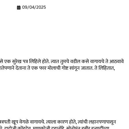
09/04/2025
से एक सुरेख पत्र लिहिले होते. त्यात तुमचे वडील कसे वागायचे ते आठवावे
तेपणाने देताना ते एक फार मोलाची गोष्ट सांगून जातात. ते लिहितात
,
छत्रपती खूप वेगळे वागायचे. त्याला कारण होते, त्यांची लहानपणापासून
धे
,
दादोजी कोंडदेव
,
माणकोजी दहातोंडे
,
सोनोपंत डबीर इत्यादींच्या