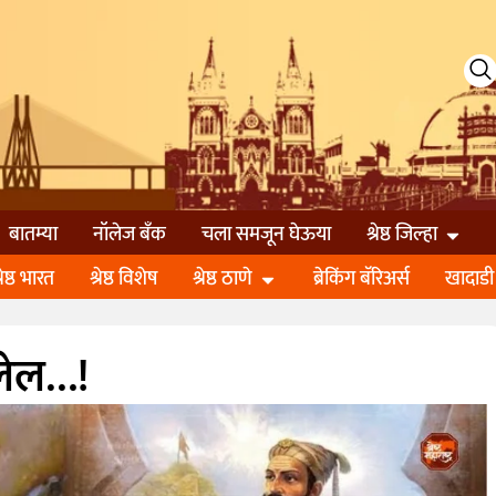
बातम्या
नॉलेज बॅंक
चला समजून घेऊया
श्रेष्ठ जिल्हा
्रेष्ठ भारत
श्रेष्ठ विशेष
श्रेष्ठ ठाणे
ब्रेकिंग बॅरिअर्स
खादाडी
लेल…!