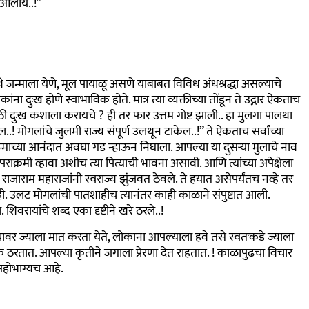
 आलाय..!”
जन्माला येणे, मूल पायाळू असणे याबाबत विविध अंधश्रद्धा असल्याचे
कांना दुःख होणे स्वाभाविक होते. मात्र त्या व्यक्तीच्या तोंडून ते उद्गार ऐकताच
ासाठी दुःख कशाला करायचे ? ही तर फार उत्तम गोष्ट झाली.. हा मुलगा पालथा
 मोगलांचे जुलमी राज्य संपूर्ण उलथून टाकेल..!” ते ऐकताच सर्वांच्या
न्माच्या आनंदात अवघा गड न्हाऊन निघाला. आपल्या या दुसऱ्या मुलाचे नाव
 पराक्रमी व्हावा अशीच त्या पित्याची भावना असावी. आणि त्यांच्या अपेक्षेला
 राजाराम महाराजांनी स्वराज्य झुंजवत ठेवले. ते हयात असेपर्यंतच नव्हे तर
ी. उलट मोगलांची पातशाहीच त्यानंतर काही काळाने संपुष्टात आली.
वरायांचे शब्द एका दृष्टीने खरे ठरले..!
ांच्यावर ज्याला मात करता येते, लोकाना आपल्याला हवे तसे स्वतःकडे ज्याला
क ठरतात. आपल्या कृतीने जगाला प्रेरणा देत राहतात. ! काळापुढचा विचार
अहोभाग्यच आहे.