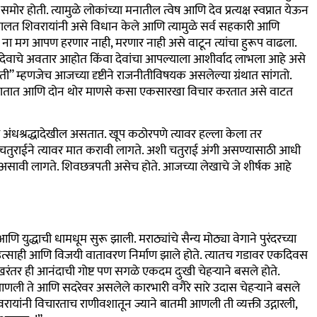
मोर होती. त्यामुळे लोकांच्या मनातील त्वेष आणि देव प्रत्यक्ष स्वप्नात येऊन
ळ घालत शिवरायांनी असे विधान केले आणि त्यामुळे सर्व सहकारी आणि
आहे ना मग आपण हरणार नाही, मरणार नाही असे वाटून त्यांचा हुरूप वाढला.
पण देवाचे अवतार आहोत किंवा देवांचा आपल्याला आशीर्वाद लाभला आहे असे
ती” म्हणजेच आजच्या दृष्टीने राजनीतीविषयक असलेल्या ग्रंथात सांगतो.
 जातात आणि दोन थोर माणसे कसा एकसारखा विचार करतात असे वाटत
अंधश्रद्धादेखील असतात. खूप कठोरपणे त्यावर हल्ला केला तर
 चतुराईने त्यावर मात करावी लागते. अशी चतुराई अंगी असण्यासाठी आधी
 असावी लागते. शिवछत्रपती असेच होते. आजच्या लेखाचे जे शीर्षक आहे
ि युद्धाची धामधूम सुरू झाली. मराठ्यांचे सैन्य मोठ्या वेगाने पुरंदरच्या
ोठे उत्साही आणि विजयी वातावरण निर्माण झाले होते. त्यातच गडावर एकदिवस
 खरंतर ही आनंदाची गोष्ट पण सगळे एकदम दुःखी चेहऱ्याने बसले होते.
ी आणली ते आणि सदरेवर असलेले कारभारी वगैरे सारे उदास चेहऱ्याने बसले
ायांनी विचारताच राणीवशातून ज्याने बातमी आणली ती व्यक्ती उद्गारली,