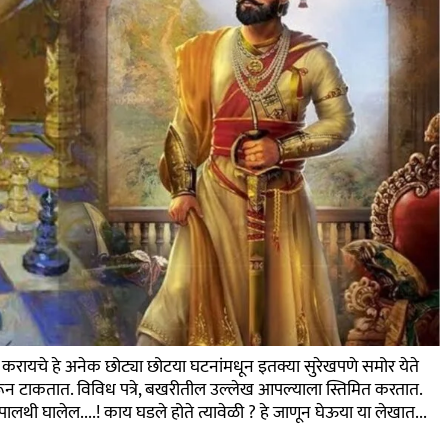
करायचे हे अनेक छोट्या छोटया घटनांमधून इतक्या सुरेखपणे समोर येते
ारून टाकतात. विविध पत्रे, बखरीतील उल्लेख आपल्याला स्तिमित करतात.
 पालथी घालेल....! काय घडले होते त्यावेळी ? हे जाणून घेऊया या लेखात...