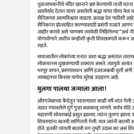
तुळजाभवानीचे मंदिर खानाने भ्रष्ट केल्याची ताजी घटना स
आशीर्वाद देतात यावर असलेली श्रद्धा यांचा योग्य मे
सैनिकांचा आत्मविश्वास वाढला. प्रत्यक्ष देव पाठीशी 
सैनिकांना प्रोत्साहित करण्यासाठी प्रसंगी राजाने आ
जाहीर करावे असे चाणक्य त्यावेळी लिहिलेल्या “अर्थ नी
योगायोगाने अशीच काहीशी कृती शिवछत्रपती करून
राहते.
समाजातील लोकांच्या मनात जशा श्रद्धा असतात तशाच 
लोकमानस दुखवण्याची शक्यता असते. त्यामुळे अत्यंत
भरपूर वाचन, प्रसंगावधान आणि हजरजबाबी वृत्ती अंगी
त्याबद्दलचा किस्सा याचेच सुरेख उदाहरण आहे.
मुलगा पालथा जन्माला आला
!
औरंगजेबाच्या कैदेतून परतल्यावर काही वर्षे शांत गेली आण
तहात गमावलेले दुर्ग पुन्हा बळकावू लागले. सर्वत्र म
महाराणी सोयराबाई प्रसूत झाल्या. त्यांना मुलगा झाला.
शिवरायांना बातमी सांगितली गेली. मात्र ज्यांनी बातम
होते. इतकी चांगली बातमी मग तुम्ही उदास का असं शिवर