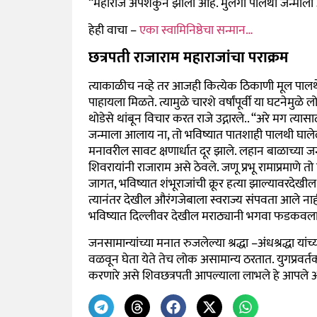
“महाराज अपशकुन झाला आहे. मुलगा पालथा जन्माला
हेही वाचा –
एका स्वामिनिष्ठेचा सन्मान…
छत्रपती राजाराम महाराजांचा पराक्रम
त्याकाळीच नव्हे तर आजही कित्येक ठिकाणी मूल पालथे 
पाहायला मिळते. त्यामुळे चारशे वर्षांपूर्वी या घटनेमुळे लो
थोडेसे थांबून विचार करत राजे उद्गारले.. “अरे मग त्य
जन्माला आलाय ना, तो भविष्यात पातशाही पालथी घालेल..!
मनावरील सावट क्षणार्धात दूर झाले. लहान बाळाच्या ज
शिवरायांनी राजाराम असे ठेवले. जणू प्रभू रामाप्रमाणे तो
जागत, भविष्यात शंभूराजांची क्रूर हत्या झाल्यावरदेखील
त्यानंतर देखील औरंगजेबाला स्वराज्य संपवता आले नाह
भविष्यात दिल्लीवर देखील मराठ्यानी भगवा फडकवला. शि
जनसामान्यांच्या मनात रुजलेल्या श्रद्धा –अंधश्रद्धा य
वळवून घेता येते तेच लोक असामान्य ठरतात. युगप्रवर्त
करणारे असे शिवछत्रपती आपल्याला लाभले हे आपले 