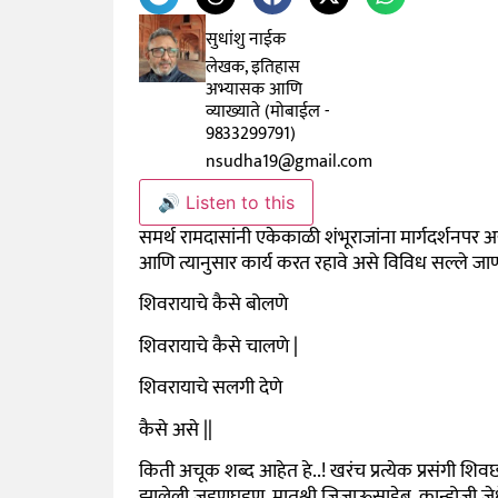
सुधांशु नाईक
लेखक, इतिहास
अभ्यासक आणि
व्याख्याते (मोबाईल -
9833299791)
nsudha19@gmail.com
🔊 Listen to this
समर्थ रामदासांनी एकेकाळी शंभूराजांना मार्गदर्शनपर अ
आणि त्यानुसार कार्य करत रहावे असे विविध सल्ले जाण
शिवरायाचे कैसे बोलणे
शिवरायाचे कैसे चालणे
|
शिवरायाचे सलगी देणे
कैसे असे
||
किती अचूक शब्द आहेत हे..! खरंच प्रत्येक प्रसंगी शिव
झालेली जडणघडण. मातुश्री जिजाऊसाहेब
,
कान्होजी जे