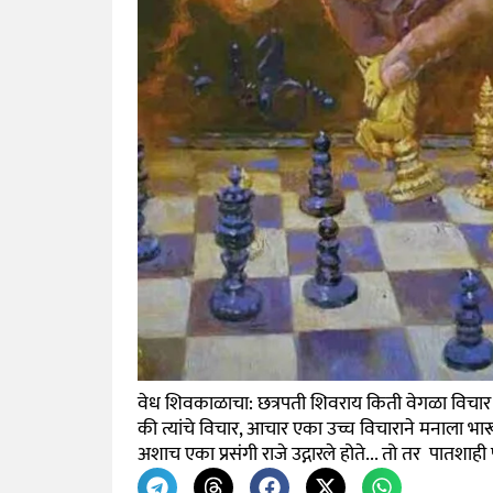
वेध शिवकाळाचा: छत्रपती शिवराय किती वेगळा विचार 
की त्यांचे विचार, आचार एका उच्च विचाराने मनाला भ
अशाच एका प्रसंगी राजे उद्गारले होते... तो तर पातशाही