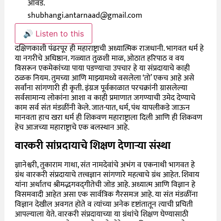
आवड.
shubhangi.antarnaad@gmail.com
🔊 Listen to this
दक्षिणकाशी पंढरपूर ही महाराष्ट्राची अध्यात्मिक राजधानी. भागवत धर्म हे
या नगरीचे अधिष्ठान. गळ्यात तुळशी माळ, ओठात हरिपाठ व वय
विसरून एकमेकांच्या पाया पडण्याचा उपचार हे या संप्रदायाचे काही
ठळक नियम. तुमच्या आणि माझ्यामध्ये वसलेला ‘तो’ एकच आहे असे
सर्वांना सांगणारी ही कृती. इंग्रज पूर्वकाळात परचक्रांनी ग्रासलेल्या
सर्वसामान्य लोकांना आशा व काही प्रमाणात जगण्याची उमेद देण्याचे
काम सर्व संत मंडळींनी केले. जात-पात, धर्म, पंथ यापलीकडे जाऊन
मानवता हाच खरा धर्म ही शिकवण महाराष्ट्राला दिली आणि ही शिकवण
हेच आजच्या महाराष्ट्राचे एक बलस्थान आहे.
वारकरी सांप्रदायाचे शिक्षण देणाऱ्या संस्था
ज्ञानेश्वरी, तुकाराम गाथा, संत नामदेवांचे अभंग व एकनाथी भागवत हे
ग्रंथ वारकरी संप्रदायाचे तत्त्वज्ञान सांगणारे महत्वाचे ग्रंथ आहेत. शिवाय
यांना अर्थातच श्रीम‌द्भगवद्‌‌गीतेची जोड आहे. अध्यात्म आणि विज्ञान हे
विसमवादी आहेत असा एक सार्वत्रिक गैरसमज आहे. या संत मंडळींना
विज्ञान देखील अवगत होते व त्यांच्या अनेक दृष्टांतातून त्याची प्रचिती
आपल्याला येते. वारकरी संप्रदायाच्या या ग्रंथांचे शिक्षण घेण्यासाठी