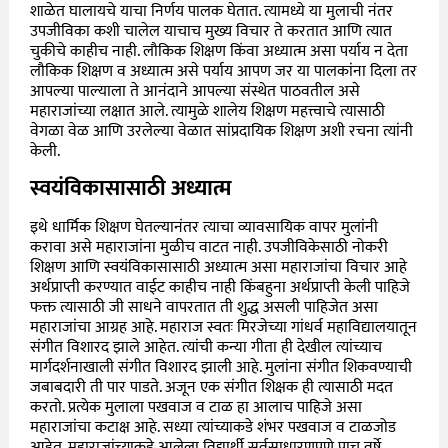
शाळेत घालायचे याचा निर्णय पालक घेतात. त्यामध्ये या मुलाची नंतर
उपजीविका कशी चालेल याचाच मुख्य विचार ते करतात आणि त्यात
चुकीचे काहीच नाही. लौकिक शिक्षण किंवा अध्यात्म असा पर्याय न देता
लौकिक शिक्षण व अध्यात्म असे पर्याय आपण जर या पालकांना दिला तर
आपल्या पाल्याला ते आनंदाने आपल्या संस्थेत पाठवतील असे
महाराजांच्या लक्षात आले. त्यामुळे शालेय शिक्षण महत्त्वाचे त्यासाठी
वेगळा वेळ आणि उरलेल्या वेळात सांप्रदायिक शिक्षण अशी रचना त्यांनी
केली.
स्वयंविकासासाठी अध्यात्म
इथे धार्मिक शिक्षण घेतल्यानंतर त्याचा व्यावसायिक वापर मुलांनी
करावा असे महाराजांना मुळीच वाटत नाही. उपजीविकेसाठी नोकरी
शिक्षण आणि स्वयंविकासासाठी अध्यात्म असा महाराजांचा विचार आहे
अर्थप्राप्ती करण्यात वाईट काहीच नाही किंबहुना अर्थप्राप्ती केली पाहिजे
फक्त त्यासाठी जी साधने वापरतात ती शुद्ध असली पाहिजेत असा
महाराजांचा आग्रह आहे. महाराज स्वतः मिरजेच्या गांधर्व महावि‌द्यालयातून
संगीत विशारद झाले आहेत. त्यांची कन्या गीता ही देखील त्यांच्याच
मार्गदर्शनाखाली संगीत विशारद झाली आहे. मुलांना संगीत शिकवण्याची
जबाबदारी ती पार पाडते. अजून एक संगीत शिक्षक ही त्यासाठी मदत
करतो. प्रत्येक मुलाला पखवाज व टाळ हा आलाच पाहिजे असा
महाराजांचा कटाक्ष आहे. सध्या त्यांच्याकडे शंभर पखवाज व टाळजोड
आहेत. महाराजांच्याकडे आलेला विद्यार्थी सर्वसाधारणपणे पाच वर्षे