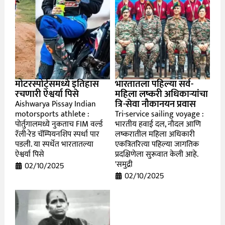
मोटरस्पोर्ट्समध्ये इतिहास
भारतातला पहिल्या सर्व-
रचणारी ऐश्वर्या पिसे
महिला लष्करी अधिकाऱ्यांचा
त्रि-सेवा नौकानयन प्रवास
Aishwarya Pissay Indian
motorsports athlete :
Tri-service sailing voyage :
पोर्तुगालमध्ये नुकताच FIM वर्ल्ड
भारतीय हवाई दल, नौदल आणि
रॅली-रेड चॅम्पियनशिप स्पर्धा पार
लष्करातील महिला अधिकारी
पडली. या स्पर्धेत भारतातल्या
एकत्रितरित्या पहिल्या जागतिक
ऐश्वर्या पिसे
प्रदक्षिणेला सुरूवात केली आहे.
'समुद्री
02/10/2025
02/10/2025