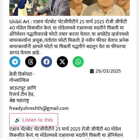
Ghibli Art : एआय चॅटबोट चॅटजीपीटीने 25 मार्च 2025 रोजी जीपीटी
40 मॉडेल विकसीत केलं. या मॉडेलमध्ये एआयच्या मदतीने घिबली या
ॲनिमेशन पद्धतीसारखे फोटो तयार करता येतात. या अपडेटेड व्हर्जनमध्ये
वापरकर्त्यांना अचूक, तंतोतंत फोटो मिळतो. हे नवीन फीचर येताच अनेक
वापरकर्त्यांनी आपले फोटो या घिबली पद्धतीने बदलून घेत या फीचरचा
आनंद घेतला आहे.
29/03/2025
फ्रेडी डिकोस्टा -
गोन्साल्विस
आऊटपूट आणि
रिसर्च टीम हेड,
श्रेष्ठ महाराष्ट्र
fready.shreshth@gmail.com
🔊 Listen to this
एआय चॅटबोट चॅटजीपीटीने 25 मार्च 2025 रोजी जीपीटी 40 मॉडेल
विकसीत केलं. या मॉडेलमध्ये एआयच्या मदतीने घिबली या ॲनिमेशन