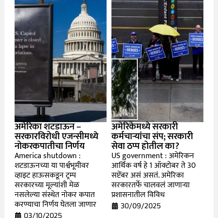
अमेरिका शटडाऊन –
अमेरिकेमध्ये सरकारी
सरकारविरोधी एजन्सीमध्ये
कर्मचाऱ्यांचा संप; सरकारी
नोकरकपातीचा निर्णय
सेवा ठप्प होतील का?
America shutdown :
US government : अमेरिकन
शटडाऊनच्या या पार्श्वभूमीवर
आर्थिक वर्ष हे 1 ऑक्टोबर ते 30
व्हाइट हाऊसकडून ट्रम्प
सप्टेंबर असं असतं. अमेरिका
सरकारच्या मूल्यांशी मेळ
सरकारतर्फे चालवलं जाणाऱ्या
नसलेल्या संस्थेत नोकर कपात
प्रशासनातील विविध
करण्याचा निर्णय घेतला जाणार
30/09/2025
03/10/2025