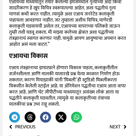
एआयच्या माध्यमातून तयार केलेल्या इमेजमधील नृत्याच्या अदा किंवा
सादरीकरण हे खूप विचित्र स्वरूपातल्या आहेत. अशा पद्धतीचं नृत्य
माणसं कधी करत नाहीत. त्यामुळे अशा एआय जनरेटेड कलाकृती
पाहायला आवडणार नाहीत. जर तुम्हाला अशीच विचित्र, घाणेरडी
कलाकृती घडवायची असेल तर, एआयच्या वापराच्या पलिकडे जाऊन
तुम्ही तशी घडवू शकता. मी माझ्या कलेच्या क्षेत्रात अशा पद्धतीच्या
तंत्रज्ञानाचं स्वागत करणार नाही. यामुळे आपण आयुष्याचा अपमान करत
आहोत असं मला वाटतं.”
एआयचा विकास
एआय तंत्रज्ञानाचा झपाट्याने होणारा विकास पाहता, कलाकृतीतील
सर्जनशीलता आणि मालकी यासारखे प्रश्न येत्या काळात निर्माण होऊ
शकतात. कारण मियाझाकी यांनी ‘घिबली’ ही स्टुडिओ घिबलीकरता
विकसीत केलेली स्टाईल आहे. या
ॲनिमेशन पद्धतीचा एआय आता वापर
करत आहे. आणि चॅट जीपीटीच्या माध्यमातून असंख्य लोकं आता या
पद्धतीने कलाकृती घडवतील. त्यामुळे या कलाकृतीच्या तंत्राच्या
मालकीचा प्रश्न उभा राहू शकतो.
PREVIOUS
NEXT