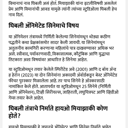
विमानाचं नाव घिबली असं होतं. मियाझाकी यांना इटलीविषयी असलेलं
प्रेम आणि विमानांची आवड यामुळे त्यांनी त्यांच्या स्टुडिओला घिबली हेच
नाव दिलं.
घिबली ॲनिमेटेड सिनेमाचे विषय
या ॲनिमेशन तंत्रामध्ये निर्मिती केलेल्या सिनेमांमधून थोड्या कठीण
पद्धतीने कथा प्रेक्षकांसमोर सादर केली जायची. या सिनेमांमधून
अतुलनीय कामगिरी करणाऱ्या महिलांचे पात्र दाखवण्यावर अधिक भर
असे. स्त्रीवाद, पर्यावरणवादी, विकासात्मक, कौटुंबिक आणि युद्धाचा
तिटकारा अशा विषयांवर आधारित हे सिनेमा आहेत.
या स्टुडिओमधून तयार केलेले स्पिरीटेड अवे (2001) आणि द बॉय ॲन्ड
ह हेरॉन (2023) या दोन सिनेमांना अकादमी ॲवॉर्डकडून बेस्ट ॲनिमेटेड
फीचर पुरस्कार मिळालेला आहे. तर पाच सिनेमे हे ऑस्करसाठी
नामांकित केले होते. आतापर्यंत या स्टुडिओमधून 25 सिनेमे (निर्मिती
आणि ॲनिमेशन), टिव्ही सिरीयल्स, जाहिराती, लघुचित्रपट आणि व्हिडीओ
गेम्स तयार केले आहेत.
घिबली तंत्राचे निर्माते हायओ मियाझाकी कोण
होते?
हायओ मियाझाकी हे जपानचे
ॲनिमेटर आणि सिनेमा निर्माते आहेत.