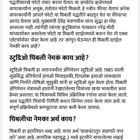
पद्धतीसारखे फोटो तयार करता येतात. या अपडेटेड व्हर्जनमध्ये
वापरकर्त्यांना अचूक, तंतोतंत फोटो मिळतो. हे नवीन फीचर येताच अनेक
वापरकर्त्यांनी आपले फोटो या घिबली पद्धतीने बदलून घेत या फीचरचा
आनंद घेतला आहे. मुख्यमंत्री देवेंद्र फडणवीस यांना सुद्धा हा मोह
आवरला नाही. त्यांनीही त्यांच्या कुटुंबियांचा पंतप्रधान नरेंद्र मोदी
यांच्यासोबत असलेला फोटो या घिबली स्टाईलमध्ये करुन घेत तो एक्स
प्लॅटफॉर्मवर पोस्ट केला आहे. तर जाणून घेऊयात ही घिबली स्टाईल
नेमकी काय आहे?
स्टुडिओ घिबली नेमकं काय आहे?
स्टुडिओ घिबली हा जपानमधील
ॲनिमेशन स्टुडिओ आहे. 1985 साली
सुप्रसिद्ध ॲनिमेटर्स हायओ मियाझाकी, दिग्दर्शक इसाओ ताकाहाता
आणि निर्माते तोषिओ सुझुकी यांनी हा स्टुडिओ सुरू केला होता. घिबली
ॲनिमेशन तंत्रामध्ये हातांनी रेखाटलेल्या चित्रांच्या खऱ्या भासतील अशा
फ्रेम्स असतात. या चित्रामध्ये विविध ॲक्रेलिक रंगांचा वापर केला जातो.
अशा पद्धतीने चित्रांची निर्मिती करुन सिनेमा तयार केला जात असे. या
संपूर्ण प्रक्रियेमध्ये कम्प्युटरचा वापर कमी केला जायचा.
घिबलीचा नेमका अर्थ काय?
घिबली हा इटालियन शब्द आहे. याचा अर्थ ‘वाळवंटातून वाहणारे तप्त
वारे’ असा आहे. जागतिक महायुद्ध 2 मध्ये इटलीने वापरलेल्या लढाई