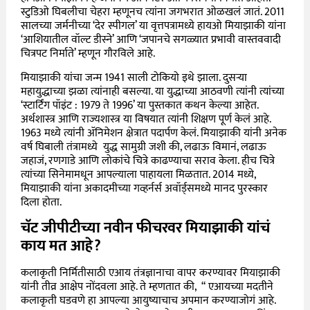
स्टुडिओ घिबलीचा चेहरा म्हणूनच त्यांना जगभरात ओळखलं जातं. 2011
सालच्या जर्मनीच्या ‘देर स्पीगल’ या वृत्तपत्रामध्ये
हायओ मियाझाकी यांना
‘आशियातील वॉल्ट डीस्ने’ आणि ‘जपानचे सगळ्यात प्रभावी वास्तववादी
चित्रपट निर्माते’ म्हणून गौरविले आहे.
मियाझाकी यांचा जन्म 1941 साली टोकियो इथे झाला. दुसऱ्या
महायुद्धाच्या झळा त्यांनाही बसल्या. या युद्धाच्या आठवणी त्यांनी त्यांच्या
‘स्टार्टिंग पॉइंट : 1979 ते 1996’ या पुस्तकात कथन केल्या आहेत.
अर्थशास्त्र आणि राज्यशास्त्र या विषयात त्यांनी शिक्षण पूर्ण केलं आहे.
1963 मध्ये त्यांनी
ॲनिमेशन क्षेत्रात पदार्पण केलं. मियाझाकी यांनी अनेक
वर्ष घिबाली तंत्रामध्ये युद्ध सामुग्री जशी की, लढाऊ विमानं, लढाऊ
जहाजं, रणगाडे आणि लोकांचे चित्रे काढण्याचा सराव केला. हीच चित्रे
त्यांच्या सिनेमामधून आपल्याला पाहायला मिळतात.
2014 मध्ये,
मियाझाकी यांना अकादमीच्या गव्हर्नर्स अवॉर्ड्समध्ये मानद पुरस्कार
दिला होता.
चॅट जीपीटीच्या नवीन फीचरवर मियाझाकी यांचं
काय मत आहे?
कलाकृती निर्मितीसाठी एआय तंत्रज्ञानाचा वापर करण्यावर मियाझाकी
यांनी तीव्र आक्षेप नोंदवला आहे. ते म्हणतात की, “ एआयच्या मदतीने
कलाकृती घडवणे हा आपल्या आयुष्याचाच अपमान करण्याजोगं आहे.