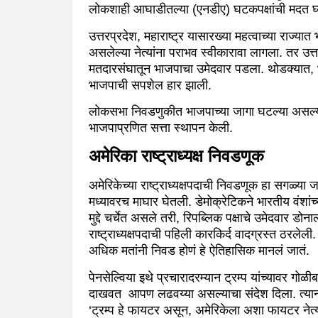
लोकशाही आघाडीतल्या (एनडीए) घटकपक्षांची मदत घ
उत्तरप्रदेश, महाराष्ट्र यासारख्या महत्वाच्या राज्यात
असलेल्या नेत्यांना पराभव स्वीकारावा लागला. तर उत्त
मतदारसंघातून भाजपाचा उमेदवार पडला. थोडक्यात, भा
भाजपाची सपशेल हार झाली.
लोकसभा निवडणुकीत भाजपाच्या जागा घटल्या असल्या त
भाजपाप्रणित सत्ता स्थापन केली.
अमेरिका राष्ट्राध्यक्ष निवडणूक
अमेरिकेच्या राष्ट्राध्यक्षपदाची निवडणूक हा सगळ्या 
मध्यावरच माघार घेतली. डेमोक्रेटिकने भारतीय वंशां
मुद्दे चर्चेत असले तरी, रिपब्लिक पक्षाचे उमेदवार डोनाल्
राष्ट्राध्यक्षपदाची पहिली कारकिर्द वादग्रस्त ठरलेली. 
अधिक मतांनी निवड होणं हे ऐतिहासिक मानलं जातं.
पेनसेल्विया इथे प्रचारादरम्यान ट्रम्प यांच्यावर गोळीबा
दाखवत आपण लढवय्या असल्याचा संदेश दिला. त्यानंतर 
‘ट्रम्प हे फायटर असून, अमेरिकेला अशा फायटर नेत्