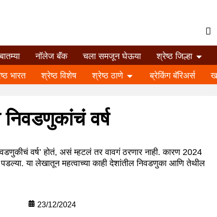
बातम्या
नॉलेज बॅंक
चला समजून घेऊया
श्रेष्ठ जिल्हा
ेष्ठ भारत
श्रेष्ठ विशेष
श्रेष्ठ ठाणे
ब्रेकिंग बॅरिअर्स
ख
िवडणुकांचं वर्ष
डणुकीचं वर्ष’ होतं, असं म्हटलं तर वावगं ठरणार नाही. कारण 2024
र पडल्या. या लेखातून महत्वाच्या काही देशांतील निवडणुका आणि तेथील
23/12/2024