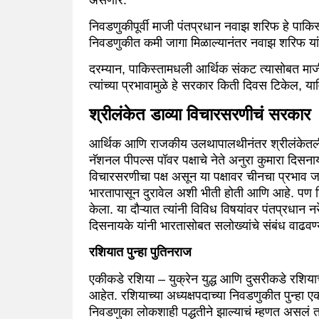
निवडणुकीपूर्वी माजी पंतप्रधान नवाझ शरिफ हे पाकिस्त
निवडणुकीत कमी जागा मिळाल्यानंतर नवाझ शरिफ यां
दरम्यान, पाकिस्तामधली आर्थिक संकट त्यासोबत मा
त्यांच्या प्रभावामुळे हे सरकार किती दिवस टिकेल, या
श्रीलंकेत डाव्या विचारसरणीचं सरकार
आर्थिक आणि राजकीय उलथापालथीनंतर श्रीलंकेतली र
नॅशनल पीपल्स पॉवर पक्षाचे नेते अनुरा कुमारा दिसनाय
विचारसरणीचा पक्ष असून या पक्षावर चीनचा प्रभाव जास्
भारतापासून दुरावेल अशी भीती होती आणि आहे. पण ड
केला. या दौऱ्यात त्यांनी विविध विषयांवर पंतप्रधान नरे
दिसनायके यांनी भारतासोबत सलोख्यांचे संबंध वाढवण
रशियात पुन्हा पुतिनराज
एकीकडे रशिया – युक्रेन युद्ध आणि दुसरीकडे रशियाच
आहेत. रशियाच्या अध्यक्षपदाच्या निवडणुकीत पुन्हा
निवडणुका लोकशाही पद्धतीने झाल्याचं म्हणत असलं