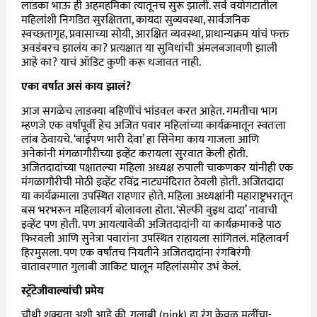
लाडका भाऊ ही अहमहमिका त्यातूनच सुरू झाली. सर्व वयोगटातील
महिलांशी निगडित सुरक्षितता, कायदा सुव्यवस्था, सार्वजनिक
स्वच्छतागृह, प्रवासाच्या सोयी, आरक्षित व्यवस्था, प्राधान्यक्रम यांचं फक्त
अवडंबरच झालंय का? प्रत्यक्षात या सुविधांची अंमलबजावणी झाली
आहे का? याचं ऑडिट कुणी करू धजावत नाही.
एका वर्षात असं काय झालं?
आज सगळेच लाडक्या बहिणींचं भांडवल करत आहेत. गमतीचा भाग
म्हणजे एक वर्षांपूर्वी हेच अजित पवार महिलांच्या कार्यक्रमातून स्वतःला
लांब ठेवायचे. ‘बाईपण भारी देवा’ हा सिनेमा काय गाजला आणि
अनेकांनी मंगळागौरीच्या इव्हेंट करायला सुरवात केली होती.
अजितदादांच्या पक्षातल्या महिला अध्यक्ष रुपाली चाकणकर यांनीही एक
मंगळागौरीची मोठी इव्हेंट रविंद्र नाट्यमंदिरात ठेवली होती. अजितदादा
या कार्यक्रमाला उपस्थित राहणार होते. महिला अध्यक्षांनी महाराष्ट्रभरातून
बस भरभरून महिलावर्ग बोलावला होता. ‘सेल्फी वुइथ दादा’ नावाची
इव्हेंट पण होती. पण आयत्यावेळी अजितदादांनी या कार्यक्रमाकडे पाठ
फिरवली आणि सुनेत्रा पवारांना उपस्थित राहायला सांगितलं. महिलावर्ग
हिरमुसला. पण एक वर्षांतच नियतीने अजितदादांना रंगबिरंगी
वातावरणात गुलाबी जाकिट घालून महिलांसमोर उभं केलं.
स्ट्रॅटेजीवाल्यांची प्रमेय
चौथी शक्यता अशी आहे की, गुलाबी (pink) हा रंग केवळ मुलींचा-