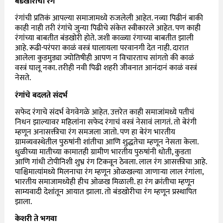
बंडखोरीचा रंग
रंगांची प्रतिकं आपल्या समाजामध्ये रुजलेली आहेत. नव्या पिढीनं बाकी
काही नाही तरी रंगांचे जुन्या पिढीचे संकेत स्वीकारले आहेत. पण काही
रंगांच्या बाबतीत बंडखोरी होते. जशी काळ्या रंगाच्या बाबतीत झाली
आहे. रूढी-परंपरा काळं वस्त्रं घालायला परवानगी देत नाही. दारात
आलेला कुडमुड्या ज्योतिषीही आपण न विचारताच सांगतो की काळं
वस्त्रं घालू नका. तरीही नवी पिढी शहरी जीवनात आनंदानं काळं वस्त्रं
नेसते.
रंगांचे बदलते संदर्भ
सफेद रंगाचे संदर्भ वेगवेगळे आहेत. उत्तरेत काही समाजांमध्ये पतीचं
निधन झाल्यावर महिलांना सफेद रंगाचं वस्त्रं नेसावं लागतं. तो बेरंगी
म्हणून अनासक्तीचा रंग समजला जातो. पण हा बेरंग भारतीय
ग्रामव्यवस्थेतील पुरुषांनी शांतीचा आणि शुद्धतेचा म्हणून नेसता केला.
धुळीच्या मातीच्या कामातही ग्रामीण भारतीय पुरुषांनी धोती, कुडता
आणि गांधी टोपीनिशी शुभ्र रंग टिकवून ठेवला. लाल रंग आसक्तीचा आहे.
पाश्चिमात्यांमध्ये मिलनाचा रंग म्हणून ओळखल्या जाणाऱ्या लाल रंगांला,
भारतीय समाजामध्येही हीच ओळख मिळाली. हा रंग क्रांतीचा म्हणून
साम्यवादी देशांतून आयात झाला. तो बंडखोरीचा रंग म्हणून प्रस्थापित
झाला.
केशरी ते भगवा