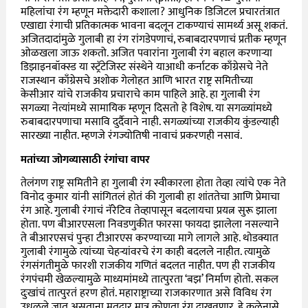
महिलांचा रंग म्हणून मक्तेदारी कशाला? आधुनिक डिजिटल प्रचारतंत्रात
एखाद्या रंगाची प्रतिकात्मक भावना बदलून टाकण्याचं सामर्थ्य असू शकतं.
अजितदादांमुळे गुलाबी हा रंग रांगडेपणाचं, रुबाबदारपणाचं प्रतीक म्हणून
ओळखला जाऊ शकतो. अजित पवारांना गुलाबी रंग बहाल करणाऱ्या
डिझाइनबॉक्स्ड या स्ट्रॅटेजिस्ट संस्थेने याआधी कर्नाटक काँग्रेसचे नेते
राजस्थान काँग्रेसचे अशोक गेलोहत आणि भारत राष्ट्र समितीच्या
केसीआर यांचे राजकीय प्रचाराचे काम पाहिले आहे. हा गुलाबी रंग
सगळ्या नेत्यांमध्ये सामायिक म्हणून दिसतो हे विशेष. या सगळ्यांमध्ये
रुबाबदारपणाचा मसावि दुर्दैवाने नाही. सगळ्यांच्या राजकीय कुंडल्याही
सारख्या नाहीत. म्हणजे रंगज्योतिषी नावाचं प्रकरणही नसावं.
मतांच्या जोगव्यासाठी रंगांचा वापर
तेलंगण राष्ट्र समितीने हा गुलाबी रंग स्वीकारला होता तेव्हा त्यांचे एक नेते
विनोद कुमार यांनी सांगितलं होतं की गुलाबी हा शांततेचा आणि प्रेमाचा
रंग आहे. गुलाबी रंगाचं नॅरेटिव तेव्हापासून बदलायचा प्रयत्न सुरू झाला
होता. पण बीआरएसला निवडणुकीत फारसा फायदा झालेला नसल्याने
ते बीआरएसचं पुन्हा टीआरएस करण्याच्या मागे लागले आहे. थोडक्यात
गुलाबी रंगामुळे त्यांच्या चेहऱ्यांवरचे रंग काही बदलले नाहीत. त्यामुळे
रंगसंगतीमुळे फारशी राजकीय गणितं बदलत नाहीत. पण ही राजकीय
रंगपंचमी खेळल्यामुळे माध्यमांमध्ये तात्पुरता ‘बझ’ निर्माण होतो. सकल
दुःखांचं तात्पुरतं हरण होतं. महाराष्ट्राच्या राजकारणात असे विविध रंग
उधळले जात असताना मतदार मात्र कोणता रंग दाखवणार, हे कळेनासे