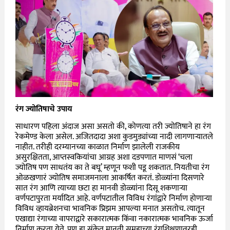
रंग ज्योतिषाचे उपाय
साधारण पहिला अंदाज असा असतो की, कोणत्या तरी ज्योतिषाने हा रंग
रेकमेण्ड केला असेल. अजितदादा अशा कुडमुड्यांच्या नादी लागणाऱ्यातले
नाहीत. तरीही दरम्यानच्या काळात निर्माण झालेली राजकीय
असुरक्षितता, आप्तस्वकियांचा आग्रह अशा दडपणात माणसं ‘चला
ज्योतिष पण साधतंय का ते बघू’ म्हणून फशी पडू शकतात. नियतीचा रंग
ओळखणारं ज्योतिष समाजमनाला आकर्षित करतं. डोळ्यांना दिसणारे
सात रंग आणि त्याच्या छटा हा मानवी डोळ्यांना दिसू शकणाऱ्या
वर्णपटापुरता मर्यादित आहे. वर्णपटातील विविध रंगांद्वारे निर्माण होणाऱ्या
विविध व्हायब्रेशनचा भावनिक प्रिझम आपल्या मनात असतोच. त्यातून
एखाद्या रंगाच्या वापराद्वारे सकारात्मक किंवा नकारात्मक भावनिक ऊर्जा
निर्माण करता येते. पण हा संकेत मानवी समूहाच्या रंगशिक्षणावरही