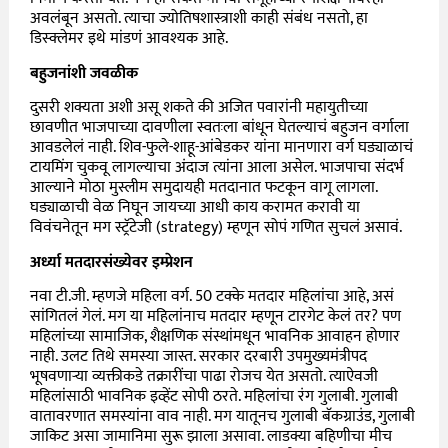
अवलंबून असतो. त्याचा ज्योतिषशास्त्राशी काही संबंध नसतो, हा
डिस्क्लेमर इथे मांडणं आवश्यक आहे.
बहुजनांशी जवळीक
दुसरी शक्यता अशी असू शकते की अजित पवारांनी महायुतीच्या
छावणीत भाजपाच्या दावणीला स्वतःला बांधून घेतल्याचं बहुजन वर्गाला
आवडलेलं नाही. शिव-फुले-शाहू-आंबेडकर यांना मानणारा वर्ग घड्याळाचं
टायमिंग चुकवू लागल्याचा अंदाज त्यांना आला असेल. भाजपाचा संदर्भ
आल्याने मोठा मुस्लीम समुदायही मतदानात फटकून वागू लागला.
घड्याळाची वेळ निघून जायच्या आधी काय करामत करावी या
विवंचनेतून मग स्ट्रॅटेजी (strategy) म्हणून सोपं गणित सुचलं असावं.
अर्ध्या मतदारसंख्येवर इम्प्रेशन
नवा टी.जी. म्हणजे महिला वर्ग. 50 टक्के मतदार महिलांचा आहे, असं
सांगितलं गेलं. मग या महिलांनाच मतदार म्हणून टारगेट केलं तर? पण
महिलांच्या सामाजिक, शैक्षणिक संस्थांमधून भावनिक आवाहन होणार
नाही. उलट तिथे समस्या जास्त. सरकार दरबारी उपमुख्यमंत्रीपद
भूषवणाऱ्या व्यक्तीकडे तक्रारींचा पाढा रोजच येत असतो. त्याऐवजी
महिलांसाठी भावनिक इव्हेंट सोपी ठरते. महिलांचा रंग गुलाबी. गुलाबी
वातावरणात समस्यांना वाव नाही. मग यातूनच गुलाबी बॅकग्राउंड, गुलाबी
जाकिट असा जामानिमा सुरू झाला असावा. लाडक्या बहिणीचा मीच