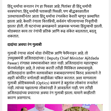
हिंदू धर्माचा सनातन रंग हा पिवळा आहे. पितांबर ही हिंदू धर्माची
वस्त्रपरंपरा. हिंदू धर्माची पताकाही पिवळी. पण बौद्धकाळातील
उलथापालथींनंतर आता हिंदू धर्माचा रंगसंकेत केशरी म्हणून प्रस्थापित
झाला आहे. केशरी रंगाला विरक्तीची, सर्वसंग परित्यागाच्या निवृत्तीची
झालर होती. ती घटनांच्या क्रमाक्रमाने आक्रमक भगव्या हिंदुत्वाची झाली.
थोडक्यात काय तर रंगांची प्रतिकं आणि रूढ संकेत बदलतात, बदलू
शकतात.
दादांचा अवघा रंग गुलाबी
गुलाबी रंगाचा संदर्भ थोडा रोमँटिक आणि फेमिनाइन आहे. तो
उपमुख्यमंत्री अजितदादांच्या ( Deputy Chief Minister Ajitdada
Pawar) रांगड्या स्वभावासोबत जात नाही. अजितदादांना महाराष्ट्रभर
फॅनफॉलोइंग आहे, ते त्यांच्या करारी तरीही मिश्किल स्वभावामुळे.
अजितदादांना ग्रामीण वलयासोबत रुबाबदारपणाचं बिरुद असल्याने ते
शहरी कॉर्पोरेट वर्गालाही काहीवेळा चकित करतात. अशा माणसाला
गुलाबी ऑप्टिक्समध्ये (Optics) बसवणं हे बहुतांश लोकांना रुचलेलं
नाही. त्यांच्या पक्षातल्या लोकांनाही ते आवडलेलं नाही. पण तरीही
अजितदादांच्या प्रचाराचा अवघा रंग गुलाबी झाला. यामागे काहीतरी
कारण असणारच.