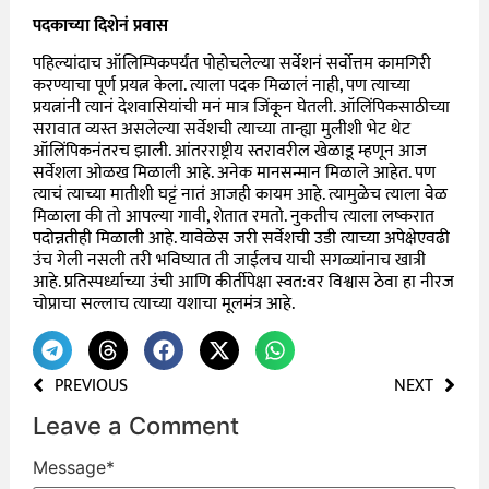
पदकाच्या दिशेनं प्रवास
पहिल्यांदाच ऑलिम्पिकपर्यंत पोहोचलेल्या सर्वेशनं सर्वोत्तम कामगिरी
करण्याचा पूर्ण प्रयत्न केला. त्याला पदक मिळालं नाही, पण त्याच्या
प्रयत्नांनी त्यानं देशवासियांची मनं मात्र जिंकून घेतली. ऑलिंपिकसाठीच्या
सरावात व्यस्त असलेल्या सर्वेशची त्याच्या तान्ह्या मुलीशी भेट थेट
ऑलिंपिकनंतरच झाली. आंतरराष्ट्रीय स्तरावरील खेळाडू म्हणून आज
सर्वेशला ओळख मिळाली आहे. अनेक मानसन्मान मिळाले आहेत. पण
त्याचं त्याच्या मातीशी घट्टं नातं आजही कायम आहे. त्यामुळेच त्याला वेळ
मिळाला की तो आपल्या गावी, शेतात रमतो. नुकतीच त्याला लष्करात
पदोन्नतीही मिळाली आहे. यावेळेस जरी सर्वेशची उडी त्याच्या अपेक्षेएवढी
उंच गेली नसली तरी भविष्यात ती जाईलच याची सगळ्यांनाच खात्री
आहे. प्रतिस्पर्ध्याच्या उंची आणि कीर्तीपेक्षा स्वत
:
वर विश्वास ठेवा हा नीरज
चोप्राचा सल्लाच त्याच्या यशाचा मूलमंत्र आहे.
PREVIOUS
NEXT
Leave a Comment
Message
*