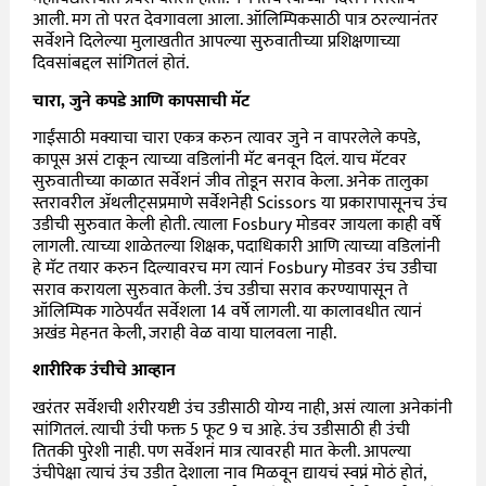
आली. मग तो परत देवगावला आला. ऑलिम्पिकसाठी पात्र ठरल्यानंतर
सर्वेशने दिलेल्या मुलाखतीत आपल्या सुरुवातीच्या प्रशिक्षणाच्या
दिवसांबद्दल सांगितलं होतं.
चारा, जुने कपडे आणि कापसाची मॅट
गाईंसाठी मक्याचा चारा एकत्र करुन त्यावर जुने न वापरलेले कपडे,
कापूस असं टाकून त्याच्या वडिलांनी मॅट बनवून दिलं. याच मॅटवर
सुरुवातीच्या काळात सर्वेशनं जीव तोडून सराव केला. अनेक तालुका
स्तरावरील
ॲथलीट्सप्रमाणे सर्वेशनेही
Scissors
या प्रकारापासूनच उंच
उडीची सुरुवात केली होती. त्याला
Fosbury
मोडवर जायला काही वर्षे
लागली. त्याच्या शाळेतल्या शिक्षक, पदाधिकारी आणि त्याच्या वडिलांनी
हे मॅट तयार करुन दिल्यावरच मग त्यानं
Fosbury
मोडवर उंच उडीचा
सराव करायला सुरुवात केली. उंच उडीचा सराव करण्यापासून ते
ऑलिम्पिक गाठेपर्यंत सर्वेशला
14
वर्षे लागली. या कालावधीत त्यानं
अखंड मेहनत केली, जराही वेळ वाया घालवला नाही.
शारीरिक उंचीचे आव्हान
खरंतर सर्वेशची शरीरयष्टी उंच उडीसाठी योग्य नाही, असं त्याला अनेकांनी
सांगितलं. त्याची उंची फक्त
5
फूट
9
च आहे. उंच उडीसाठी ही उंची
तितकी पुरेशी नाही. पण सर्वेशनं मात्र त्यावरही मात केली. आपल्या
उंचीपेक्षा त्याचं उंच उडीत देशाला नाव मिळवून द्यायचं स्वप्नं मोठं होतं,