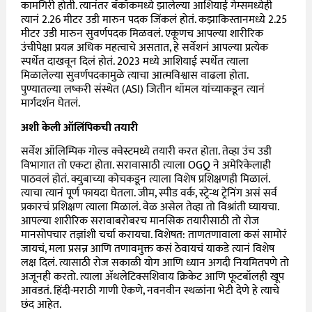
कामगिरी होती. त्यानंतर बँकॉकमध्ये झालेल्या आशियाई गेम्समध्येही
त्यानं
2.26
मीटर उडी मारुन पदक जिंकलं होतं. कझाकिस्तानमध्ये
2.25
मीटर उडी मारुन सुवर्णपदक मिळवलं. एकूणच आपल्या शारीरिक
उंचीपेक्षा प्रयत्न अधिक महत्वाचे असतात, हे सर्वेशनं आपल्या प्रत्येक
स्पर्धेत दाखवून दिलं होतं.
2023
मध्ये आशियाई स्पर्धेत त्याला
मिळालेल्या सुवर्णपदकामुळे त्याचा आत्मविश्वास वाढला होता.
पुण्यातल्या लष्करी संस्थेत (
ASI)
जितीन थॉमल यांच्याकडून त्यानं
मार्गदर्शन घेतलं.
अशी केली ऑलिंपिकची तयारी
सर्वेश ऑलिम्पिक गोल्ड क्वेस्टमध्ये तयारी करत होता. तेव्हा उंच उडी
विभागात तो एकटा होता. सरावासाठी त्याला
OGQ
ने अमेरिकेलाही
पाठवलं होतं. क्युबाच्या कोचकडून त्याला विशेष प्रशिक्षणही मिळालं.
त्याचा त्यानं पूर्ण फायदा घेतला. जीम, स्पीड वर्क, स्ट्रेन्थ ट्रेनिंग असं सर्व
प्रकारचं प्रशिक्षण त्याला मिळालं. वेळ असेल तेव्हा तो विश्रांती घ्यायचा.
आपल्या शारीरिक सरावाबरोबरच मानसिक तयारीसाठी तो रोज
मानसोपचार तज्ञांशी चर्चा करायचा. विशेषत
:
ताणतणावाला कसं सामोरं
जायचं, मला प्रसन्न आणि तणावमुक्त कसं ठेवायचं याकडे त्यानं विशेष
लक्ष दिलं. त्यासाठी रोज सकाळी योग आणि ध्यान अगदी नियमितपणे तो
अजूनही करतो. त्याला ॲथलेटिक्सशिवाय क्रिकेट आणि फूटबॉलही खूप
आवडतं. हिंदी-मराठी गाणी ऐकणे, नवनवीन स्थळांना भेटी देणे हे त्याचे
छंद आहेत.