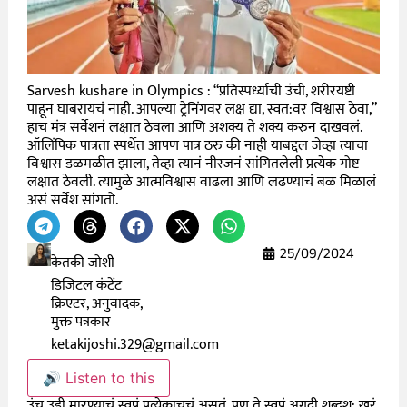
Sarvesh kushare in Olympics : “प्रतिस्पर्ध्याची उंची, शरीरयष्टी
पाहून घाबरायचं नाही. आपल्या ट्रेनिंगवर लक्ष द्या, स्वत:वर विश्वास ठेवा,”
हाच मंत्र सर्वेशनं लक्षात ठेवला आणि अशक्य ते शक्य करुन दाखवलं.
ऑलिंपिक पात्रता स्पर्धेत आपण पात्र ठरु की नाही याबद्दल जेव्हा त्याचा
विश्वास डळमळीत झाला, तेव्हा त्यानं नीरजनं सांगितलेली प्रत्येक गोष्ट
लक्षात ठेवली. त्यामुळे आत्मविश्वास वाढला आणि लढण्याचं बळ मिळालं
असं सर्वेश सांगतो.
25/09/2024
केतकी जोशी
डिजिटल कंटेंट
क्रिएटर, अनुवादक,
मुक्त पत्रकार
ketakijoshi.329@gmail.com
🔊 Listen to this
उंच उडी मारण्याचं स्वप्नं प्रत्येकाचचं असतं. पण ते स्वप्नं अगदी शब्दश
:
खरं