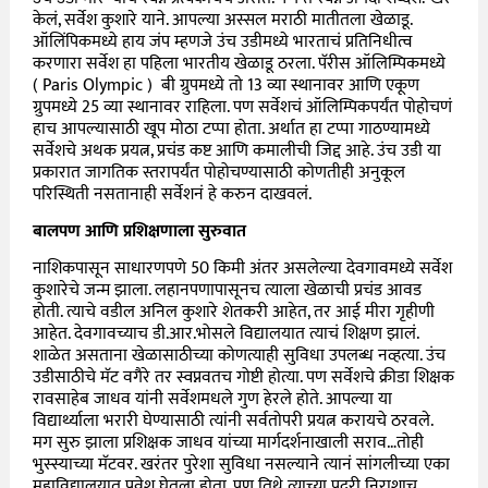
केलं, सर्वेश कुशारे याने. आपल्या अस्सल मराठी मातीतला खेळाडू.
ऑलिंपिकमध्ये हाय जंप म्हणजे उंच उडीमध्ये भारताचं प्रतिनिधीत्व
करणारा सर्वेश हा पहिला भारतीय खेळाडू ठरला. पॅरीस ऑलिम्पिकमध्ये
( Paris Olympic ) बी ग्रुपमध्ये तो
13
व्या स्थानावर आणि एकूण
ग्रुपमध्ये
25
व्या स्थानावर राहिला. पण सर्वेशचं ऑलिम्पिकपर्यंत पोहोचणं
हाच आपल्यासाठी खूप मोठा टप्पा होता. अर्थात हा टप्पा गाठण्यामध्ये
सर्वेशचे अथक प्रयत्न, प्रचंड कष्ट आणि कमालीची जिद्द आहे. उंच उडी या
प्रकारात जागतिक स्तरापर्यंत पोहोचण्यासाठी कोणतीही अनुकूल
परिस्थिती नसतानाही सर्वेशनं हे करुन दाखवलं.
बालपण आणि प्रशिक्षणाला सुरुवात
नाशिकपासून साधारणपणे
50
किमी अंतर असलेल्या देवगावमध्ये सर्वेश
कुशारेचे जन्म झाला. लहानपणापासूनच त्याला खेळाची प्रचंड आवड
होती. त्याचे वडील अनिल कुशारे शेतकरी आहेत, तर आई मीरा गृहीणी
आहेत. देवगावच्याच डी.आर.भोसले विद्यालयात त्याचं शिक्षण झालं.
शाळेत असताना खेळासाठीच्या कोणत्याही सुविधा उपलब्ध नव्हत्या. उंच
उडीसाठीचे मॅट वगैरे तर स्वप्नवतच गोष्टी होत्या. पण सर्वेशचे क्रीडा शिक्षक
रावसाहेब जाधव यांनी सर्वेशमधले गुण हेरले होते. आपल्या या
विद्यार्थ्याला भरारी घेण्यासाठी त्यांनी सर्वतोपरी प्रयत्न करायचे ठरवले.
मग सुरु झाला प्रशिक्षक जाधव यांच्या मार्गदर्शनाखाली सराव…तोही
भुस्स्याच्या मॅटवर. खरंतर पुरेशा सुविधा नसल्याने त्यानं सांगलीच्या एका
महाविद्यालयात प्रवेश घेतला होता. पण तिथे त्याच्या पदरी निराशाच