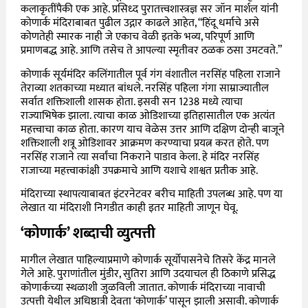
कलाकृतींपैकी एक आहे. प्रसिध्द पुरातत्त्वशास्त्रज्ञ सर जॉन मार्शल यांनी
कोणार्क मंदिराबाबत पुढील उद्गार काढले आहेत, “हिंदू धर्माचे असे
कोणतेही स्मारक नाही जे एकाच वेळी इतके भव्य, परिपूर्ण आणि
प्रमाणबद्ध आहे. आणि तसेच ते आपल्या स्मृतीवर ठळक ठसा उमटवते.”
कोणार्क सूर्यमंदिर कलिंगातील
पूर्व गंग वंशातील
नरसिंह पहिला राजाने
तेराव्या शतकाच्या मध्यात बांधले. नरसिंह पहिला गंगा साम्राज्यातील
सर्वात शक्तिशाली शासक होता. इसवी सन 1238 मध्ये त्याचा
राज्याभिषेक झाला. त्याचा काळ ओडिशाच्या इतिहासातील एक अत्यंत
महत्त्वाचा काळ होता. कारण याच वेळेस उत्तर आणि दक्षिण दोन्ही बाजूने
शक्तिशाली शत्रू ओडिशावर आक्रमण करण्याचा प्रयत्न करत होते. पण
नरसिंह राजाने त्या सर्वांचा निकराने पाडाव केला. हे मंदिर नरसिंह
राजाच्या महत्त्वाकांक्षी उपक्रमाचे आणि यशाचे शाश्वत प्रतीक आहे.
मंदिराच्या स्थापत्याबाबत इंटरनेटवर बरीच माहिती उपलब्ध आहे. पण या
लेखात या मंदिराशी निगडीत काही इतर माहिती जाणून घेवू.
‘कोणार्क’ शब्दाची व्युत्पत्ती
मागील लेखात पाहिल्याप्रमाणे कोणार्क सूर्योपासनेचे तिसरे केंद्र मानले
गेले आहे. पुराणांतील मुंडीर, सुतिरा आणि उदयाचल ही ठिकाणे प्रसिद्ध
कोणार्कच्या स्थळाशी जुळविली जातात. कोणार्क मंदिराच्या नावाची
उत्पत्ती येथील अधिष्ठात्री देवता ‘कोणार्क’ पासून झाली असावी. कोणार्क