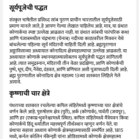
सूर्यपूजेची पद्धत
संस्कृत भाषेतील प्रसिध्द सांब पुराण प्राचीन भारतातील सूर्यपूजेसाठी
प्रमाण मानले जाते, हे आपण गेल्या लेखात पाहिलेच आहे. मात्र, या ग्रंथात
कोणार्कचा स्पष्ट उल्लेख आढळत नाही. या ग्रंथात सांबची पारंपरिक कथा
आणि पंजाबमधील चंद्रभागा (चेनाब) नदीच्या काठावरील मित्रवन येथे
बांधलेल्या पहिल्या सूर्य मंदिराची माहिती दिली आहे.
ब्रह्मपुराणात
अठ्ठाविसाव्या अध्यायात कोनादित्य क्षेत्रमहात्म्याचा उल्लेख आढळतो. या
अध्यायात कोणार्क स्थानमहात्म्यासोबतच सूर्यपूजेची पद्धत सांगितली
आहे. त्यात समुद्रस्नान, मंदिराची तीन वेळा प्रदक्षिणा, आणि कोणार्कची
पुष्पे, धूप, दीप, नैवेद्य, दंडवत, आणि प्रणिपात अशी पूजापध्दती दिली आहे.
ब्रह्म पुराणातील कोनादित्य क्षेत्र महात्म्य
13व्या शतकात लिहिले गेले
असावे.
कृष्णाची चार क्षेत्रे
पंधराच्या शतकात रचलेल्या कपिल संहितेमध्ये कृष्णाच्या चार क्षेत्रांचे
वर्णन केले आहे. पुरुषोत्तम क्षेत्र (पुरी), अर्क (कोणार्क), पार्वती (जयपूर),
आणि हर (एकाम्र-भुवनेश्वरमध्ये स्थित). कपिल संहितेमध्ये मैत्रेयवन किंवा
कोणार्कचे हिंदू धर्मातील महत्त्वपूर्ण तीर्थस्थान म्हणून वर्णन येते. या
ग्रंथाचा सहावा अध्याय कोणार्क क्षेत्रमहात्म्यासाठी समर्पित आहे. 1815
मध्ये, कर्नल कॉलिन मॅकेन्झी यांना ओडिशामध्ये कोणार्क क्षेत्रमहात्म्य