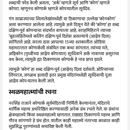
शब्दाची फोड केली असता, ‘अर्क’ म्हणजे सूर्य आणि ‘कोण’ म्हणजे
कोपरा. म्हणूनच कोणार्क म्हणजे कोपऱ्यातील सूर्यदेव.
गंग साम्राज्याच्या शिलालेखांमध्येही या ठिकाणाचा उल्लेख ‘कोनकोण’
असा करण्यात आलेला आहे. त्यामुळे असे दिसून येते की ‘कोणा’ हा शब्द
दक्षिण-पूर्व कोपऱ्याचा संदर्भात वापरला आहे. वराहमिहिराने त्याच्या
‘बृहत्संहितेमध्ये कलिंग दक्षिण-पूर्व दिशेस असल्याचे (आग्नेय दिशा)
सांगितले आहे. सरला दास आपल्या 15व्या शतकातील ओडिया
महाभारतात कोणार्कशी संबंधित एक कथा सांगतात. त्यांच्या मते,
अग्निकोन (पृथ्वीच्या आग्नेय कोपऱ्यात) सूर्यदेवाने अर्क नावाच्या असुराचा
वध केला, त्यामुळे ह्या ठिकाणाला कोणार्क हे नाव प्राप्त झाले.
त्यामुळे ‘कोण’ हा शब्द दक्षिण-पूर्व (आग्नेय) दिशा दर्शवतो. ओरिसाच्या
लिंगराज, जगन्नाथ इत्यादी इतर प्रमुख मंदिरांमध्येही सूर्यदेवाची पूजा
आग्नेय कोप-यातच केली जाते.
स्थळमहात्म्यांची रचना
नरसिंह राजाने कोणार्क सूर्यमंदिराची निर्मिती केल्यानंतर, मंदिराचे
धार्मिक महत्त्व अधोरेखित करण्यासाठी अनेक ग्रंथ रचले गेले. या ग्रंथांना
क्षेत्रमहात्म्ये
किंवा
स्थळमहात्म्ये
म्हणतात. एखाद्या ठिकाणाचे महत्त्व आणि
गौरव सांगणारे हे ग्रंथ होत. यातील काही महात्म्ये नंतरच्या काळात काही
सुप्रसिद्ध पुराणांमध्ये समाविष्ट केली गेली.