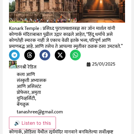
Konark Temple : प्रसिध्द पुरातत्त्वशास्त्रज्ञ सर जॉन मार्शल यांनी
कोणार्क मंदिराबाबत पुढील उद्गार काढले आहेत, “हिंदू धर्माचे असे
कोणतेही स्मारक नाही जे एकाच वेळी इतके भव्य, परिपूर्ण आणि
प्रमाणबद्ध आहे. आणि तसेच ते आपल्या स्मृतीवर ठळक ठसा उमटवते.”
25/01/2025
तनश्री रेडिज
कला आणि
संस्कृती अभ्यासक
आणि असिस्टंट
प्रोफेसर, अमृता
युनिव्हर्सिटी,
बेंगळुरू
tanashree@gmail.com
🔊 Listen to this
कोणार्क, ओडिसा येथील सूर्यमंदिर मानवाने बनविलेल्या सर्वोत्कृष्ट