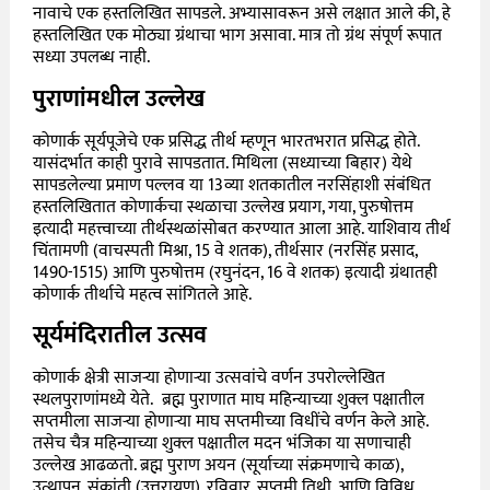
नावाचे एक हस्तलिखित सापडले. अभ्यासावरून असे लक्षात आले की, हे
हस्तलिखित एक मोठ्या ग्रंथाचा भाग असावा. मात्र तो ग्रंथ संपूर्ण रूपात
सध्या उपलब्ध नाही.
पुराणांमधील उल्लेख
कोणार्क सूर्यपूजेचे एक प्रसिद्ध तीर्थ म्हणून भारतभरात प्रसिद्ध होते.
यासंदर्भात काही पुरावे सापडतात. मिथिला (सध्याच्या बिहार) येथे
सापडलेल्या प्रमाण पल्लव या 13व्या शतकातील नरसिंहाशी संबंधित
हस्तलिखितात कोणार्कचा स्थळाचा उल्लेख प्रयाग, गया, पुरुषोत्तम
इत्यादी महत्त्वाच्या तीर्थस्थळांसोबत करण्यात आला आहे. याशिवाय तीर्थ
चिंतामणी (वाचस्पती मिश्रा, 15 वे शतक), तीर्थसार (नरसिंह प्रसाद,
1490-1515) आणि पुरुषोत्तम (रघुनंदन, 16 वे शतक) इत्यादी ग्रंथातही
कोणार्क तीर्थाचे महत्व सांगितले आहे.
सूर्यमंदिरातील उत्सव
कोणार्क क्षेत्री साजऱ्या होणाऱ्या उत्सवांचे वर्णन उपरोल्लेखित
स्थलपुराणांमध्ये येते.
ब्रह्म पुराणात माघ महिन्याच्या शुक्ल पक्षातील
सप्तमीला साजऱ्या होणाऱ्या माघ सप्तमीच्या विधींचे वर्णन केले आहे.
तसेच चैत्र महिन्याच्या शुक्ल पक्षातील मदन भंजिका या सणाचाही
उल्लेख आढळतो. ब्रह्म पुराण अयन (सूर्याच्या संक्रमणाचे काळ),
उत्थापन, संक्रांती (उत्तरायण), रविवार, सप्तमी तिथी, आणि विविध