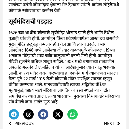
सणांच्या प्रसंगी कोनादित्य क्षेत्राला भेट देण्यास सांगते. कपिल संहितेमध्ये
कोणार्क रथोत्सवाचा उल्लेख येतो.
सूर्यमंदिराची पडझड
1626 च्या आधीच कोणार्क सूर्यमंदिर ओसाड झाले होते आणि तेथील
पूजाही थांबली होती. जगमोहन किंवा प्रवेशमंडपापेक्षा जास्त उंच असलेले
मुख्य मंदिर हळूहळू कमजोर होत गेले आणि त्याचा उरलेला भाग
ऑक्टोबर 1848 मध्ये आलेल्या जोरदार वादळामुळे कोसळला. 19व्या
शतकात मंदिराची भव्य चाके वाळूखाली दडली गेली होती. जगमोहन
मंदिरी तुलनेने अधिक शाबूत राहिले. 1903 मध्ये बंगालच्या तत्कालीन
लेफ्टनंट गव्हर्नर जे.ए. बर्डिलन यांच्या आदेशानुसार त्यात वाळू भरण्यात
आली. कारण मंदिर जतन करण्याचा हा एकमेव मार्ग त्याकाळात मानला
गेला. पुढे 22 मार्च 1915 रोजी कोणार्क मंदिर संरक्षित स्मारक म्हणून
घोषित करण्यात आले. मानवजातीसाठी त्याच्या अद्वितीय वैश्विक
मूल्यामुळे, 1984 मध्ये मंदिराचा जागतिक वारसा स्थळांच्या यादीत
समावेश करण्यात आला. सध्या भारताच्या पुरातत्त्व विभागाद्वारे मंदिराच्या
संवर्धनाचे काम अखंड सुरु आहे.
PREVIOUS
NEXT