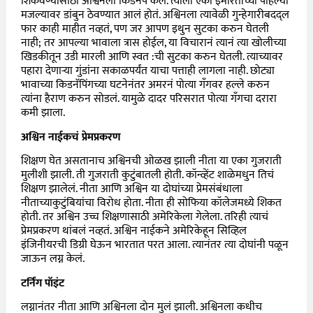
शिकवण्यासाठी अश्विनला किडनॅप केलं. त्याला एका इमारतीच्या पहिल्या
मजल्यावर डांबुन ठेवण्यात आलं होतं. अश्विनला त्यावेळी गुन्हेगारीबदद्ल
फार काही माहीत नव्हतं, पण जर आपण इथुन सुटका करुन घेतली
नाही; तर आपल्या भावाला त्रास होईल, या विचारानं त्यानं त्या खोलीच्या
खिडकीतून उडी मारली आणि स्वत :ची सुटका करुन घेतली. त्याच्यावर
पहारा देणाऱ्या गुंडांना सकाळपर्यंत याचा पत्ताही लागला नाही. छोट्या
भावाच्या किडनॅपिंगच्या घटनेनंतर अमरनं पोत्या गँगवर हल्ले करुन
त्यांना हैराण करुन सोडलं. यामुळे दादर परिसरात पोत्या गँगचा दरारा
कमी झाला.
अश्विन नाईकचं प्रेमप्रकरण
शिक्षण घेत असतानाच अश्विनची ओळख झाली नीता या एका गुजराती
मुलीशी झाली. ती गुजराती कुटुंबातली होती. कॉन्व्हेंट शाळेमधुन तिचं
शिक्षण झालेलं. नीता आणि अश्विन या दोघांच्या प्रेमसंबंधाला
नीताच्याकुटुंबियांचा विरोध होता. नीता ही सोफिया कॉलेजमध्ये शिकत
होती. तर अश्विन उच्च शिक्षणासाठी अमेरिकेला गेलेला. तरिही त्याचं
प्रेमप्रकरण थांबलं नव्हतं. अश्विन नाईकने अमेरिकेहून सिव्हिल
इंजिनीयरची डिग्री घेऊन भारतात परत आला. त्यानंतर त्या दोघांनी पळून
जाऊन लग्न केलं.
टर्निंग पॉइंट
लग्नानंतर नीता आणि अश्विनला दोन मुलं झाली. अश्विनला कधीच