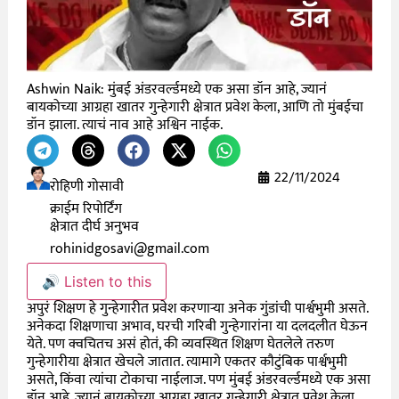
Ashwin Naik: मुंबई अंडरवर्ल्डमध्ये एक असा डॉन आहे, ज्यानं
बायकोच्या आग्रहा खातर गुन्हेगारी क्षेत्रात प्रवेश केला, आणि तो मुंबईचा
डॉन झाला. त्याचं नाव आहे अश्विन नाईक.
22/11/2024
रोहिणी गोसावी
क्राईम रिपोर्टिंग
क्षेत्रात दीर्घ अनुभव
rohinidgosavi@gmail.com
🔊 Listen to this
अपुरं शिक्षण हे गुन्हेगारीत प्रवेश करणाऱ्या अनेक गुंडांची पार्श्वभुमी असते.
अनेकदा शिक्षणाचा अभाव, घरची गरिबी गुन्हेगारांना या दलदलीत घेऊन
येते. पण क्वचितच असं होतं, की व्यवस्थित शिक्षण घेतलेले तरुण
गुन्हेगारीया क्षेत्रात खेचले जातात. त्यामागे एकतर कौटुंबिक पार्श्वभुमी
असते, किंवा त्यांचा टोकाचा नाईलाज. पण मुंबई अंडरवर्ल्डमध्ये एक असा
डॉन आहे, ज्यानं बायकोच्या आग्रहा खातर गुन्हेगारी क्षेत्रात प्रवेश केला,