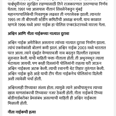
पार्श्वभूमीनंतर सुरक्षित राहण्यासाठी तिने राजकारणात उतरण्याचा निर्णय
घेतला. 1991 च्या आसपास नीतानं शिवसेनेकडुन मुंबई
महानगरपालिकेची निवडणुक लढवत ती नगरसेवक झाली. त्यानतंर
1995 ला ती बीएमसी स्टँडींग कमिटीची अध्यक्ष बनली. याच काळात
म्हणजे 1996 मध्ये अमर नाईक हा पोलिस एन्काऊंटरमध्ये मारला गेला.
अश्विन आणि नीता नाईकच्या नात्यात दुरावा
अश्विन नाईक अमेरीकेत असताना त्यांच्या नात्यात दुरावा निर्माण झाला.
त्यांचं एकमेकांशी बोलणं कमी झालं. अश्विन नाईक 2003 मध्ये भारतात
परत आला. त्याने मुंबईत येण्याएवजी नाव बदलुन दिल्लीत रहायला
सुरुवात केली. याची माहिती फक्त नीताला होती. ती अधुनमधून त्याला
भेटायला जायची. पण काही दिवसांनी पोलिसांनी राहत्या घरी जाऊन
अश्विन नाईकला अटक केली. त्याची रवानगी थेट तिहार तुरुंगात केली.
अश्विन नाईक कुठे आहे याची टीप नीता नाईकनेच पोलिसांना दिलेली
अशी त्यावेळी चर्चा होती.
अश्विनलाही तिच्यावर संशय होता. त्यामुळे त्याने आधीपासूनच त्याच्या
खास माणसांकरवी तिच्यावर नजर ठेवली होती. नीता नाईकचे तिच्या
बॉंडीगार्डबरोबर प्रेमसंबंध असल्याची माहिती ही अश्विन नाईकला
मिळाली होती.
नीता नाईकची हत्या