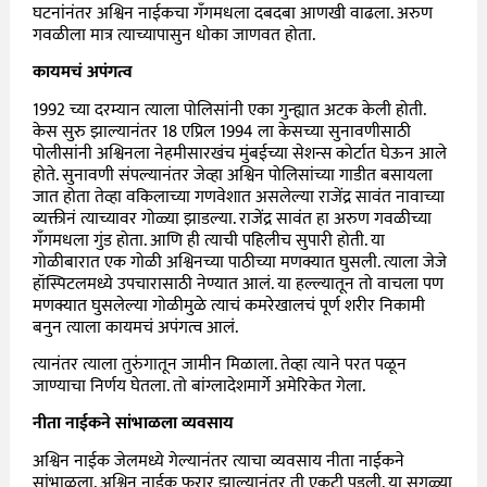
घटनांनंतर अश्विन नाईकचा गँगमधला दबदबा आणखी वाढला. अरुण
गवळीला मात्र त्याच्यापासुन धोका जाणवत होता.
कायमचं अपंगत्व
1992 च्या दरम्यान त्याला पोलिसांनी एका गुन्ह्यात अटक केली होती.
केस सुरु झाल्यानंतर 18 एप्रिल 1994 ला केसच्या सुनावणीसाठी
पोलीसांनी अश्विनला नेहमीसारखंच मुंबईच्या सेशन्स कोर्टात घेऊन आले
होते. सुनावणी संपल्यानंतर जेव्हा अश्विन पोलिसांच्या गाडीत बसायला
जात होता तेव्हा वकिलाच्या गणवेशात असलेल्या राजेंद्र सावंत नावाच्या
व्यक्तीनं त्याच्यावर गोळ्या झाडल्या. राजेंद्र सावंत हा अरुण गवळीच्या
गँगमधला गुंड होता. आणि ही त्याची पहिलीच सुपारी होती. या
गोळीबारात एक गोळी अश्विनच्या पाठीच्या मणक्यात घुसली. त्याला जेजे
हॉस्पिटलमध्ये उपचारासाठी नेण्यात आलं. या हल्ल्यातून तो वाचला पण
मणक्यात घुसलेल्या गोळीमुळे त्याचं कमरेखालचं पूर्ण शरीर निकामी
बनुन त्याला कायमचं अपंगत्व आलं.
त्यानंतर त्याला तुरुंगातून जामीन मिळाला. तेव्हा त्याने परत पळून
जाण्याचा निर्णय घेतला. तो बांग्लादेशमार्गे अमेरिकेत गेला.
नीता नाईकने सांभाळला व्यवसाय
अश्विन नाईक जेलमध्ये गेल्यानंतर त्याचा व्यवसाय नीता नाईकने
सांभाळला. अश्विन नाईक फरार झाल्यानंतर ती एकटी पडली. या सगळ्या