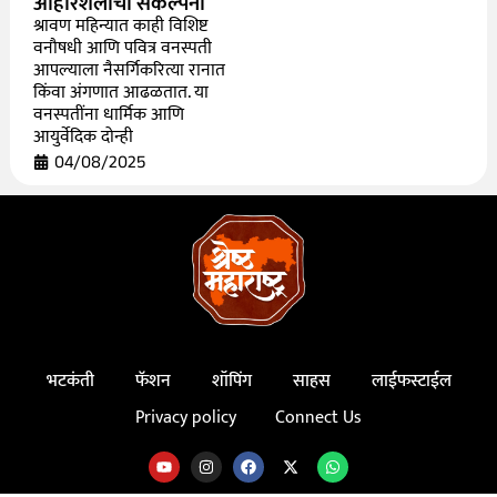
आहारशैलीची संकल्पना
श्रावण महिन्यात काही विशिष्ट
वनौषधी आणि पवित्र वनस्पती
आपल्याला नैसर्गिकरित्या रानात
किंवा अंगणात आढळतात. या
वनस्पतींना धार्मिक आणि
आयुर्वेदिक दोन्ही
04/08/2025
भटकंती
फॅशन
शॉपिंग
साहस
लाईफस्टाईल
Privacy policy
Connect Us