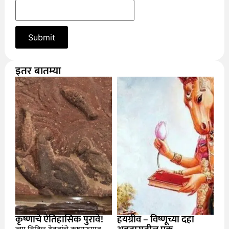
इतर बातम्या
कृष्णाचे ऐतिहासिक पुरावे!
हयग्रीव – विष्णूच्या दहा