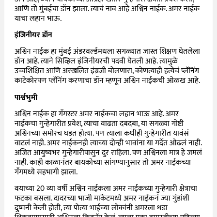
आणि तो मुंबईचा डॉन झाला. त्याचं नाव आहे अश्विन नाईक. अमर नाईक
याचा लहान भाऊ.
इंजिनीयर डॉन
अश्विन नाईक हा मुंबई अंडरवर्ल्डमधला सगळ्यात जास्त शिक्षण घेतलेला
डॉन आहे. त्याने सिव्हिल इंजिनीयरची पदवी घेतली आहे. त्यामुळे
उच्चशिक्षित आणि अस्खलित इंग्रजी बोलणारा, कोणत्याही हत्येचं प्लॅनिंग
काटेकोरपण प्लॅनिंग करणाचा डॉन म्हणून अश्विन नाईकची ओळख आहे.
पार्श्वभुमी
अश्विन नाईक हा गँगस्टर अमर नाईकचा लहान भाऊ आहे. अमर
नाईकचा गुन्हेगारीत प्रवेश, त्याचा वाढता दबदबा, या सगळ्या गोष्टी
अश्विनच्या समोरच घडत होत्या. पण त्याला कधीही गुन्हेगारीत यावंसं
वाटलं नाही. अमर नाईकनही त्याच्या दोन्ही भावांना या गर्देत ओढलं नाही.
अजित आयुष्यभर गुन्हेगारीपासुन दुर राहिला. पण अश्विनला मात्र हे जमलं
नाही. काही काळानंतर बायकोच्या सांगण्यानुसार तो अमर नाईकच्या
गँगमध्ये सहभागी झाला.
वयाच्या 20 व्या वर्षी अश्विन नाईकला अमर नाईकच्या गुन्हेगारी क्षेत्राचा
फटका बसला. दादरच्या भाजी मार्केटमध्ये अमर नाईकनं ज्या गुंडांशी
दुष्मनी केली होती, त्या पोत्या भाईच्या लोकांनी अमरला धडा