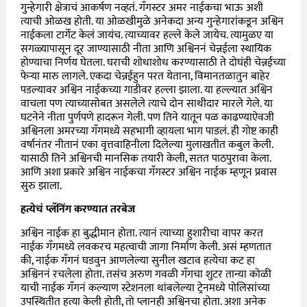
गुन्हेगारी क्षेत्राचं आकर्षण नव्हतं. गँगस्टर अमर नाईकचा भाऊ अशी
त्याची ओळख होती. या ओळखीमुळे अनेकदा अन्य गुन्हेगारांकडून अश्विन
नाईकला टार्गेट केलं जायंच. त्याच्यावर हल्ले केले जायेच. त्यामुळए या
सगळ्यापासून दूर जाण्यासाठी नीता आणि अश्विननं चेन्नईला स्थायिक
होण्याचा निर्णय घेतला. घराची शोधाशोध करण्यासाठी ते दोघंही चेन्नईच्या
फेऱ्या मारु लागले. एकदा चेन्नईहुन परत येताना, विमानतळातुन बाहेर
पडल्यावर अश्विन नाईकच्या गाडीवर हल्ला झाला. या हल्ल्यात अश्विन
वाचला पण त्याच्यासोबत असलेले त्याचे दोन साथीदार मारले गेले. या
घटनेने नीता पुर्णपणे हादरून गेली. पण तिने यातून पळ काढण्याऐवजी
अश्विनला अमरच्या गँगमध्ये सहभागी व्हायला भाग पाडलं. ही गोष्ट काही
वर्षांनंतर नीतानं एका वृत्तवाहिनीला दिलेल्या मुलाखतीत कबुल केली.
यासाठी तिने अश्विनची मानसिक तयारी केली, सतत पाठपुरावा केला.
आणि अशा प्रकारे अश्विन नाईकचा गँगस्टर अश्विन नाईक म्हणून प्रवास
सुरु झाला.
हत्येचं प्लॅनिंग करण्यात तरबेज
अश्विन नाईक हा बुद्धीमान होता. त्यानं त्याच्या हुशारीचा वापर करत
नाईक गँगमध्ये लवकरच महत्वाची जागा निर्माण केली. असं म्हणतात
की, नाईक गँगनं घडवुन आणलेल्या सुनील खटाव हत्येचा कट हा
अश्विननं रचलेला होता. तसंच अरुण गवळी गँगचा शुटर तान्या कोळी
याची नाईक गँगनं कल्याण स्टेशनला थांबलेल्या ट्रेनमध्ये पोलिसांच्या
उपस्थितीत हत्या केली होती, तो प्लानही अश्विनचा होता. अशा अनेक