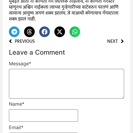
मुंबईत आता ना कोणती गँग शिल्लक राहिलीये, ना कोणता गँगस्टर
म्हणूनच अश्विन नाईकला त्याच्या गुन्हेगारीच्या वाटेवरुन परतणं आणि
सामान्य आयुष्य जगणं शक्य झालंय. जे याआधी कोणत्याच गँगस्टरला
शक्य झालं नाही.
PREVIOUS
NEXT
Leave a Comment
Message
*
Name
*
Email
*