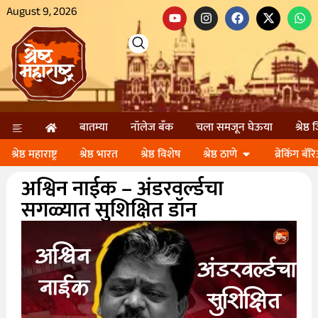
August 9, 2026
बातम्या
नॉलेज बॅंक
चला समजून घेऊया
श्रेष्ठ
श्रेष्ठ महाराष्ट्र
श्रेष्ठ भारत
श्रेष्ठ विशेष
श्रेष्ठ ठाणे
ब्रेकिंग बॅर
अश्विन नाईक – अंडरवर्ल्डचा
सगळ्यात सुशिक्षित डॉन