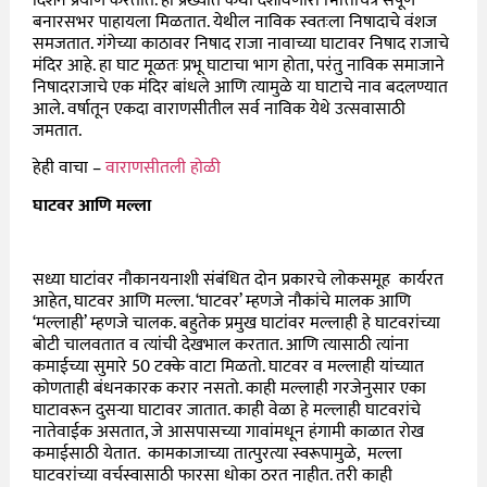
दिशेने प्रयाण करतात. ही प्रख्यात कथा दर्शविणारी भित्तिचित्रे संपूर्ण
बनारसभर पाहायला मिळतात. येथील नाविक स्वतःला निषादाचे वंशज
समजतात. गंगेच्या काठावर निषाद राजा नावाच्या घाटावर निषाद राजाचे
मंदिर आहे. हा घाट मूळतः प्रभू घाटाचा भाग होता, परंतु नाविक समाजाने
निषादराजाचे एक मंदिर बांधले आणि त्यामुळे या घाटाचे नाव बदलण्यात
आले. वर्षातून एकदा वाराणसीतील सर्व नाविक येथे उत्सवासाठी
जमतात.
हेही वाचा –
वाराणसीतली होळी
घाटवर आणि मल्ला
सध्या घाटांवर नौकानयनाशी संबंधित दोन प्रकारचे लोकसमूह कार्यरत
आहेत, घाटवर आणि मल्ला. ‘घाटवर’ म्हणजे नौकांचे मालक आणि
‘मल्लाही’ म्हणजे चालक. बहुतेक प्रमुख घाटांवर मल्लाही हे घाटवरांच्या
बोटी चालवतात व त्यांची देखभाल करतात. आणि त्यासाठी त्यांना
कमाईच्या सुमारे 50 टक्के वाटा मिळतो. घाटवर व मल्लाही यांच्यात
कोणताही बंधनकारक करार नसतो. काही मल्लाही गरजेनुसार एका
घाटावरून दुसऱ्या घाटावर जातात. काही वेळा हे मल्लाही घाटवरांचे
नातेवाईक असतात, जे आसपासच्या गावांमधून हंगामी काळात रोख
कमाईसाठी येतात. कामकाजाच्या तात्पुरत्या स्वरूपामुळे, मल्ला
घाटवरांच्या वर्चस्वासाठी फारसा धोका ठरत नाहीत. तरी काही