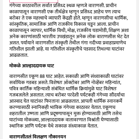
गंगेच्या काठावरील सर्वात प्रसिध्द स्थळ म्हणजे वाराणसी. प्राचीन
काळापासून वाराणसी एक तीर्थक्षेत्र म्हणून प्रसिध्द आहेच पण त्याच
बरोबर ते एक महत्त्वाचे व्यापारी केंद्रही होते. म्हणून वाराणसीचा धार्मिक,
सांस्कृतिक, सामाजिक आणि राजकीय विकास घडून आला. प्राचीन
काळापासून व्यापार, धार्मिक विधी, मोक्ष, राजकीय घडामोडी, शिक्षण अशा
अनेक कारणांसाठी भारतीय उपखंडातून अनेक लोक वाराणसीस भेट देत
असत. पर्यायाने वाराणसीत संस्कृती तेथील गंगा नदीच्या प्रवाहाप्रमाणेच
गतिशील झाली आहे. या गतिशील संस्कृतीचे पडसाद तिथल्या घाटांवर
आढळतात.
मोकळे आल्हाददायक घाट
वाराणसीत एकूण 88 घाट आहेत. सकाळी आणि संध्याकाळी घाटांवर
सर्वाधिक गडबड असते. विशेषतः ऑक्टोबर आणि नोव्हेंबर महिन्यांत,
पवित्र कार्तिक महिन्याशी संबंधित धार्मिक क्रियांमुळे घाट विशेषतः
गजबजलेले असतात. त्याच बरोबर परदेशी पर्यटकही गंगेच्या सौंदर्याचा
आस्वाद घेत घाटांवर फिरताना आढळतात. आपली धार्मिक स्नानकर्मे
करण्यासाठी स्नानिकही भाविक गंगेच्या काठावर येतात. एकूणच
शहरातील उष्णता आणि प्रदूषणापासून मुक्त होण्यासाठी आणि तसेच
घाटांच्या मोकळ्या, आल्हाददायक वातावरणात विश्रांती घेण्यासाठी
स्थानिक आणि पर्यटक येथे सकाळ संध्याकाळ येतात.
वाराणसीतलं विलक्षण नौकानयन