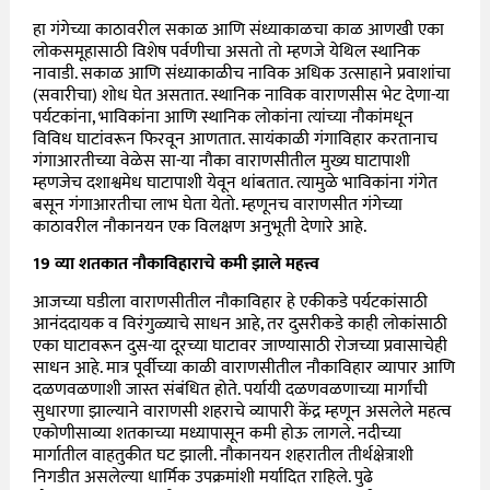
हा गंगेच्या काठावरील सकाळ आणि संध्याकाळचा काळ आणखी एका
लोकसमूहासाठी विशेष पर्वणीचा असतो तो म्हणजे येथिल स्थानिक
नावाडी. सकाळ आणि संध्याकाळीच नाविक अधिक उत्साहाने प्रवाशांचा
(सवारीचा) शोध घेत असतात. स्थानिक नाविक वाराणसीस भेट देणा-या
पर्यटकांना, भाविकांना आणि स्थानिक लोकांना त्यांच्या नौकांमधून
विविध घाटांवरून फिरवून आणतात. सायंकाळी गंगाविहार करतानाच
गंगाआरतीच्या वेळेस सा-या नौका वाराणसीतील मुख्य घाटापाशी
म्हणजेच दशाश्वमेध घाटापाशी येवून थांबतात. त्यामुळे भाविकांना गंगेत
बसून गंगाआरतीचा लाभ घेता येतो. म्हणूनच वाराणसीत गंगेच्या
काठावरील नौकानयन एक विलक्षण अनुभूती देणारे आहे.
19
व्या शतकात नौकाविहाराचे कमी झाले महत्त्व
आजच्या घडीला वाराणसीतील नौकाविहार हे एकीकडे पर्यटकांसाठी
आनंददायक व विरंगुळ्याचे साधन आहे, तर दुसरीकडे काही लोकांसाठी
एका घाटावरून दुस-या दूरच्या घाटावर जाण्यासाठी रोजच्या प्रवासाचेही
साधन आहे. मात्र पूर्वीच्या काळी वाराणसीतील नौकाविहार व्यापार आणि
दळणवळणाशी जास्त संबंधित होते. पर्यायी दळणवळणाच्या मार्गांची
सुधारणा झाल्याने वाराणसी शहराचे व्यापारी केंद्र म्हणून असलेले महत्व
एकोणीसाव्या शतकाच्या मध्यापासून कमी होऊ लागले. नदीच्या
मार्गातील वाहतुकीत घट झाली. नौकानयन शहरातील तीर्थक्षेत्राशी
निगडीत असलेल्या धार्मिक उपक्रमांशी मर्यादित राहिले. पुढे