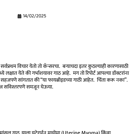
14/02/2025
्वप्रथम विचार येतो तो कॅन्सरचा. बऱ्याचदा इतर कुठल्याही कारणासाठी
मध्ये लक्षात येते की गर्भाशयावर गाठ आहे. मग तो रिपोर्ट आपल्या डॉक्टरांना
दी सहजपणे सांगतात की “या फायब्रॉइडच्या गाठी आहेत. चिंता करू नका”.
आज सविस्तरपणे समजून घेऊया.
ारी मांसल गाठ. याला यूटेराईन मायोमा (Uterine Myoma) किंवा