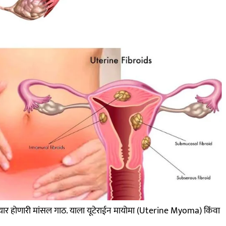
े तयार होणारी मांसल गाठ. याला यूटेराईन मायोमा (Uterine Myoma) किंवा