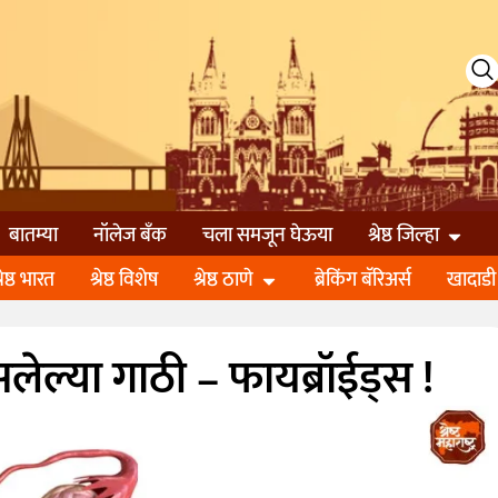
बातम्या
नॉलेज बॅंक
चला समजून घेऊया
श्रेष्ठ जिल्हा
्रेष्ठ भारत
श्रेष्ठ विशेष
श्रेष्ठ ठाणे
ब्रेकिंग बॅरिअर्स
खादाडी
लेल्या गाठी – फायब्रॉईड्स !