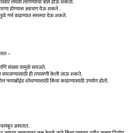
वारंवार लघवी लागण्याचा त्रास होऊ शकतो.
भधारणा होण्यास अडचण येऊ शकते .
मुळे गर्भ वाढण्यात समस्या येऊ शकते.
तात –
ि संख्या यामुळे समजते.
े समजण्यासाठी ही तपासणी केली जाऊ शकते.
ील फायब्रॉईड शोधण्यासाठी किंवा काढण्यासाठी उपयोग होतो.
 अवलंबून असतात.
्यांच्या आकारावर लक्ष ठेवले जाते किंवा एखाद्या नवीन लक्षण निर्माण