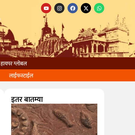
हायपर ग्लोबल
लाईफस्टाईल
इतर बातम्या