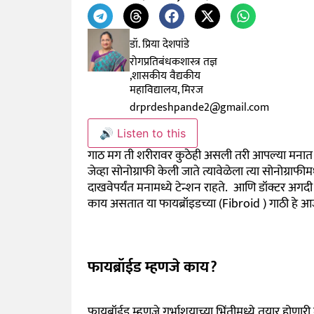
डॉ. प्रिया देशपांडे
रोगप्रतिबंधकशास्त्र तज्ञ
,शासकीय वैद्यकीय
महाविद्यालय, मिरज
drprdeshpande2@gmail.com
🔊 Listen to this
गाठ मग ती शरीरावर कुठेही असली तरी आपल्या मनात सर
जेव्हा सोनोग्राफी केली जाते त्यावेळेला त्या सोनोग्राफी
दाखवेपर्यंत मनामध्ये टेन्शन राहते. आणि डॉक्टर अग
काय असतात या फायब्रॉइडच्या (Fibroid ) गाठी हे 
फायब्रॉईड म्हणजे काय?
फायब्रॉईड म्हणजे गर्भाशयाच्या भिंतीमध्ये तयार होण