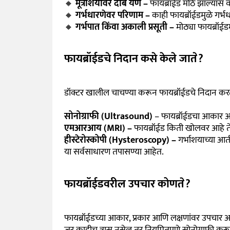
🔸
मूत्राशयावर दाब येणे –
फायब्रॉईड मोठे झाल्यास 
🔸
गर्भधारणेवर परिणाम –
काही फायब्रॉईडमुळे गर्
🔸
गर्भपात किंवा अकाली प्रसूती –
मोठ्या फायब्रॉईड
फायब्रॉईडचे निदान कसे केले जाते?
डॉक्टर खालील चाचण्या करून फायब्रॉईडचे निदान कर
सोनोग्राफी (Ultrasound)
– फायब्रॉईडचा आकार आण
एमआरआय (MRI) –
फायब्रॉईड किती खोलवर आहे त
हीस्टेरोस्कोपी (Hysteroscopy) –
गर्भाशयाच्या आत
या सर्वसाधारण तपासण्या आहेत.
फायब्रॉईडवरील उपचार कोणते?
फायब्रॉईडच्या आकार, प्रकार आणि लक्षणांवर उपचार
जर काहीच त्रास नसेल तर नियमितपणे सोनोग्राफी करून त