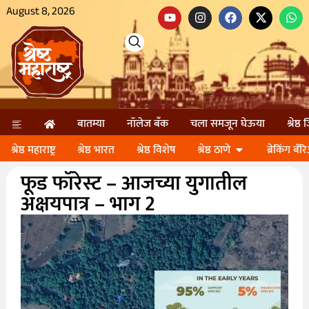
August 8, 2026
बातम्या
नॉलेज बॅंक
चला समजून घेऊया
श्रेष्ठ
श्रेष्ठ महाराष्ट्र
श्रेष्ठ भारत
श्रेष्ठ विशेष
श्रेष्ठ ठाणे
ब्रेकिंग बॅर
फूड फॉरेस्ट – आजच्या युगातील
अक्षयपात्र – भाग 2