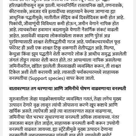
हरितक्रांतीपासून सुरू झाली. मानवनिर्मित रासायनिक खते, तणनाशके,
कीटनाशके, अवजड यंत्रे इत्यादींच्या साहाय्याने केल्या जाणाऱ्या ह्या
आधुनिक पद्धतीमुळे; मातीतील सेंद्रिय कर्ब दिवसेंदिवस कमी होत आहे.
पिकांची, जीवाणूंची विविधता कमी होऊन, जमीन वेगाने नापिक होत
आहे. त्याचबरोबर हवामान बदलामुळे येणारी नैसर्गिक संकटं वाढली
आहेत. अशावेळी वाढत्या लोकसंख्येला सकस आणि पुरेसं अन्न
पुरविण्यासाठी शाश्वत शेतीपद्धतीची गरज आहे. पर्माकल्चरमधील फूड
फॉरेस्ट ही अशी एक शाश्वत टिकू शकणारी शेतीपद्धत आहे. मिल्पा,
केचुआ किंवा झूम पद्धतीने शेती करणारे लोक हे आधीच समृद्ध असलेली
जंगलं तोडून त्यावर शेती करत होते. तर आपल्याला नापिक असलेल्या
जमिनीवरील, खंडित झालेली जैवसाखळी व्यवस्थित करून, ती शाश्वत
टिकेल अशी शेती करायची आहे. त्यासाठी पर्माकल्चरमध्ये साहाय्यक
वनस्पतींचा (Support species) वापर केला जातो.
वातावरणात तग धरणाऱ्या आणि जमिनीचे पोषण वाढवणाऱ्या वनस्पती
सुरुवातीला जेव्हा माइक्रोक्लायमेट व्यवस्थित नसतं, तेव्हा लगेच मुख्य
उत्पादन देणारे वृक्ष लावून त्यांची जोपासना करणे खूप कष्टाचे आणि
खर्चिक असते. त्याऐवजी आहे त्या वातावरणात सहज वाढणाऱ्या,
जमिनीचा पोत भरभर सुधारणाऱ्या वनस्पती अधिक लावायच्या. नंतर
जसजसा बदल होत जाईल, साहाय्यक वनस्पती कमी करून उपयोगी
वनस्पती वाढवत जायच्या. ह्या स्ट्रॅटेजीमुळे मुख्य उत्पादन देणाऱ्या
वनस्पतींची लहानपणापासून चांगली वाढ होते. त्याचवेळी सपोर्ट