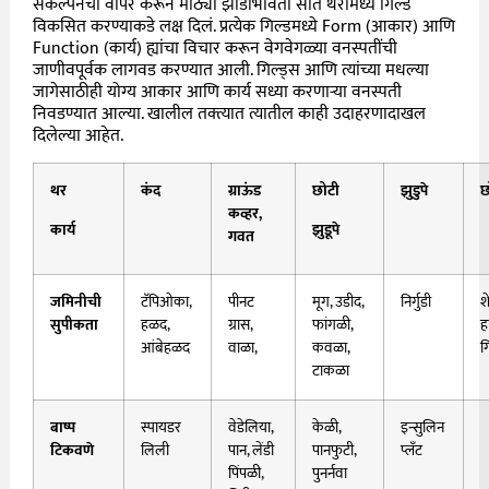
संकल्पनेचा वापर करून मोठ्या झाडांभोवती सात थरांमध्ये गिल्ड
विकसित करण्याकडे लक्ष दिलं. प्रत्येक गिल्डमध्ये Form (आकार) आणि
Function (कार्य) ह्यांचा विचार करून वेगवेगळ्या वनस्पतींची
जाणीवपूर्वक लागवड करण्यात आली. गिल्ड्स आणि त्यांच्या मधल्या
जागेसाठीही योग्य आकार आणि कार्य सध्या करणाऱ्या वनस्पती
निवडण्यात आल्या. खालील तक्त्यात त्यातील काही उदाहरणादाखल
दिलेल्या आहेत.
थर
कंद
ग्राऊंड
छोटी
झुडुपे
छ
कव्हर,
कार्य
झुडूपे
गवत
जमिनीची
टॅपिओका,
पीनट
मूग, उडीद,
निर्गुडी
श
सुपीकता
हळद,
ग्रास,
फांगळी,
ह
आंबेहळद
वाळा,
कवळा,
ग
टाकळा
बाष्प
स्पायडर
वेडेलिया,
केळी,
इन्सुलिन
टिकवणे
लिली
पान, लेंडी
पानफुटी,
प्लँट
पिंपळी,
पुनर्नवा