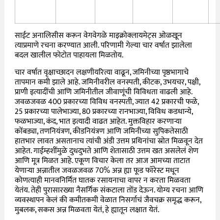
साईट अनालिसीस करून वेगवेगळे माइक्रोक्लायमेट्स ओळखून
त्याप्रमाणे रचना करण्यात आली. परिणामी गेल्या चार वर्षात झालेला
बदल खालील फोटोत पाहायला मिळतोय.
चार वर्षात वृक्षाच्छादन लक्षणीयरित्या वाढून, जमिनीच्या पृष्ठभागाचे
तापमान कमी झाले आहे. जमिनीवरील वनस्पती, कीटक, उभयचर, पक्षी,
प्राणी इत्यादींची आणि जमिनीतील जीवाणूंची विविधता वाढली आहे.
जवळजवळ 400 प्रकारच्या विविध वनस्पती, ज्यात 42 प्रकारची फळे,
25 प्रकारच्या पालेभाज्या, 80 प्रकारच्या रानभाज्या, विविध कडधान्ये,
फळभाज्या, कंद, भात इत्यादी वाढत आहेत. मुक्तविहार करणाऱ्या
कोंबड्या, तणनियंत्रण, कीडनियंत्रण आणि जमिनीच्या सुपिकतेसाठी
हातभार लावत असतानाच त्यांची अंडी उत्तम प्रथिनांचा स्रोत मिळवून देत
आहेत. गाईम्हशींमुळे दुधदुभते आणि शेतासाठी उत्तम खत असलेलं शेण
आणि मूत्र मिळत आहे. एकूण विचार केला तर आज आमच्या ताटात
येणाऱ्या अन्नातील जवळजवळ 70% अन्न ह्या फूड फॉरेस्ट मधून
कोणत्याही मानवनिर्मित घातक रसायनाचा वापर न करता मिळवता
येतंय. तेही पुरासारख्या नैसर्गिक संकटाला तोंड देऊन. योग्य रचना आणि
व्यवस्थापन केलं की कमीतकमी वेळात निसर्गाचं जैवचक्र समृद्ध करून,
मुबलक, सकस अन्न मिळवता येतं, हे ह्यातून लक्षात येतं.