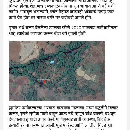
दूध, दही, तूप इत्यादी मोजक्या गोष्टी आम्हाला गोष्टी आम्हाला शेतातून
मिळत होत्या. शेत Am उष्णकटिबंधीय मान्सून भागात आणि बरीचशी
जमीन अनावृत्त असल्याने, प्रचंड मेहनत करूनही आंब्याचं उत्पन्न फार
कमी येत होतं तर नारळ वगैरे तर कसेबसे जगले होते.
गुगल अर्थ वरून घेतलेला खालचा फोटो 2020 सालच्या जानेवारीतला
आहे. त्यावेळी लागवड करून वीस वर्षे झाली होती.
ह्यानंतर पर्माकल्चरचा अभ्यास करायला मिळाला. नव्या पद्धतीने विचार
करून, पुराने सुपीक माती वाहून जाऊ नये म्हणून बांध घालणे, ब्रशवूड
डॅम, तलाव इत्यादी उपाय केले. पाणीपुरवठ्याची व्यवस्था, विंड ब्रेक
इत्यादी रचना करण्यात आली. फूड फॉरेस्ट आणि त्यातील गिल्ड ह्या