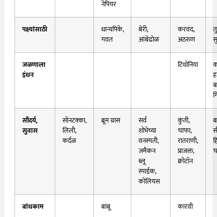
नेपियर
पक्ष्यांसाठी
धान्यपिके,
बेरी,
करवंद,
त
गवत
आंबेढोळ
अठरुण
स
जळणाला
टिथोनिया
क
इंधन
ह
ब
ग
सौंदर्य,
सोनटक्का,
ब्रूम ग्रास
सर्व
कुंती,
ब
सुवास
लिली,
शोभेच्या
चाफा,
स
कर्दळ
वनस्पती,
रातराणी,
ह
जमैकन
प्राजक्त,
च
ब्लू
क्रोटॉन
स्पाईक,
कोलियस
बांधकाम
बांबू
कारवी