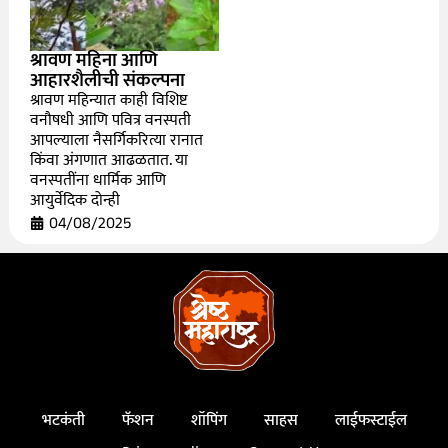
श्रावण महिना आणि
आहारशैलीची संकल्पना
श्रावण महिन्यात काही विशिष्ट
वनौषधी आणि पवित्र वनस्पती
आपल्याला नैसर्गिकरित्या रानात
किंवा अंगणात आढळतात. या
वनस्पतींना धार्मिक आणि
आयुर्वेदिक दोन्ही
04/08/2025
भटकंती
फॅशन
शॉपिंग
साहस
लाईफस्टाईल