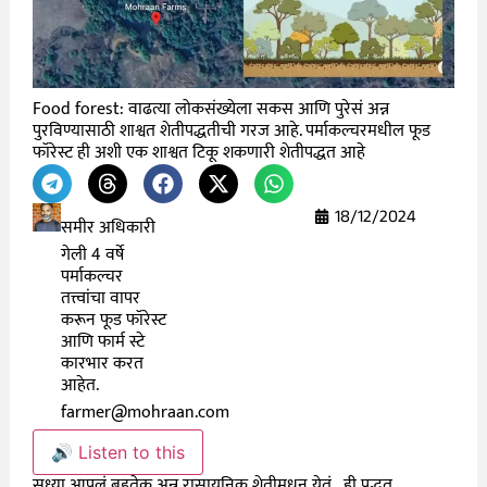
Food forest: वाढत्या लोकसंख्येला सकस आणि पुरेसं अन्न
पुरविण्यासाठी शाश्वत शेतीपद्धतीची गरज आहे. पर्माकल्चरमधील फूड
फॉरेस्ट ही अशी एक शाश्वत टिकू शकणारी शेतीपद्धत आहे
18/12/2024
समीर अधिकारी
गेली 4 वर्षे
पर्माकल्चर
तत्त्वांचा वापर
करून फूड फॉरेस्ट
आणि फार्म स्टे
कारभार करत
आहेत.
farmer@mohraan.com
🔊 Listen to this
सध्या आपलं बहुतेक अन्न रासायनिक शेतीमधून येतं. ही पद्धत