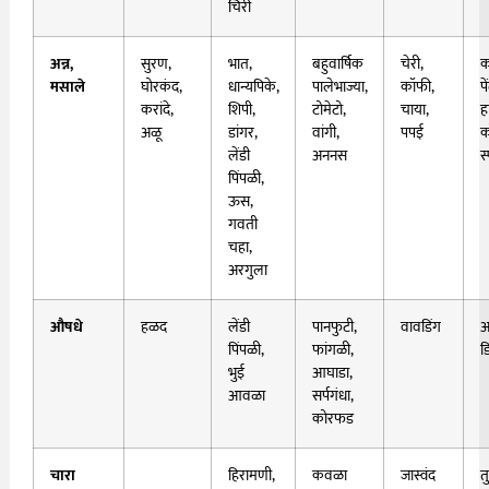
चिरी
अन्न,
सुरण,
भात,
बहुवार्षिक
चेरी,
क
मसाले
घोरकंद,
धान्यपिके,
पालेभाज्या,
कॉफी,
प
करांदे,
शिपी,
टोमेटो,
चाया,
ह
अळू
डांगर,
वांगी,
पपई
क
लेंडी
अननस
स
पिंपळी,
ऊस,
गवती
चहा,
अरगुला
औषधे
हळद
लेंडी
पानफुटी,
वावडिंग
आ
पिंपळी,
फांगळी,
ड
भुई
आघाडा,
आवळा
सर्पगंधा,
कोरफड
चारा
हिरामणी,
कवळा
जास्वंद
त