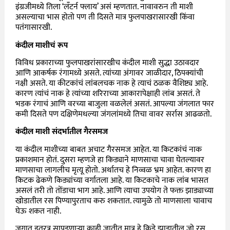
इंग्रजीमध्ये तिला ‘लॅंटर्न फ्लाय’ असं म्हणतात. नावावरुन ती माशी
असल्याचा भास होतो पण ती दिसते मात्र फुलपाखरासारखी किंवा
पतंगासारखी.
कंदील माशीचं रूप
विविध प्रकाराच्या फुलपाखरांसारखीच कंदील माशी सुद्धा उठावदार
आणि आकर्षक रंगामध्ये असते. त्यांच्या अंगावर जाळीदार, ठिपक्यांची
नक्षी असते. या कीटकांचं लांबलचक नाक हे त्याचं ठळक वैशिष्ट्य आहे.
कारण त्यांचं नाक हे त्यांच्या शरिराच्या आकारापेक्षाही लांब असतं. ते
भडक रंगाचं आणि वरच्या बाजुला वळलेलं असतं. आपल्या जंगलात फार
कमी दिसते पण दक्षिणेमधल्या जंगलांमध्ये तिचा वावर सर्रास आढळतो.
कंदील माशी संदर्भातील गैरसमज
या कंदील माशीच्या बाबत अचाट गैरसमज आहेत. या किटकांचं नाक
प्रकाशमान होतं. दुसरा म्हणजे हा किड्याने माणसाचा चावा घेतल्यावर
माणसाचा लागलीच मृत्यू होतो. अर्थातच हे निव्वळ भ्रम आहेत. कारण हा
किटक ढेकणे किड्यांच्या वर्गातला आहे. या किटकाचे नाक लांब भासत
असलं तरी तो तोंडाचा भाग आहे. आणि त्याचा उपयोग ते फक्त झाड्याच्या
खोडातील रस पिण्यापुरताच करु शकतात. त्यामुळे तो माणसाला चावाच
घेऊ शकत नाही.
जगात इतरत्र सापडणाऱ्या काही जातीत मात्र हे किडे झाडातील जो रस