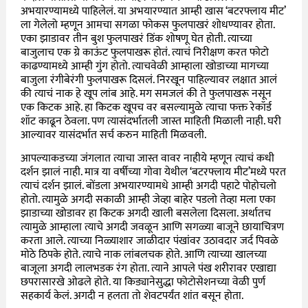
अभयारण्यामध्ये पाहिलेलं. या अभयारण्यात आम्ही खास ‘बटरफ्लाय मीट’
ला गेलेलो म्हणून आमचा सगळा फोकस फुलपाखरं शोधण्यावर होता.
एका झाडावर तीन बुश फुलपाखरं डिंक शोषणू घेत होती. त्याच्या
बाजुलाच एक ग्रे काऊंट फुलपाखरू होतं. त्याचं निरीक्षण करत फोटो
काढण्यामध्ये आम्ही गुंग होतो. त्याचवेळी आम्हाला खोडाच्या मागच्या
बाजुला रंगीबेरंगी फुलपाखरू दिसलं. निरखून पाहिल्यावर लक्षात आलं
की त्याचं नाक हे खूप लांब आहे. मग समजलं की ते फुलपाखरू नसून
एक किटक आहे. हा किटक खूपच वर बसल्यामुळे त्याचा फक्त रेकॉर्ड
शॉट काढून ठेवला. पण त्यासंदर्भातली जास्त माहिती मिळाली नाही. घरी
आल्यावर यासंदर्भात सर्च करुन माहिती मिळवली.
आपल्याकडच्या जंगलात त्याचा जास्त वावर नाहीये म्हणून त्याचं कधी
दर्शन झालं नाही. मात्र या वर्षीच्या गोवा येथील ‘बटरफ्लाय मीट’मध्ये परत
त्याचं दर्शन झालं. बोंडला अभयारण्यामधे आम्ही अगदी पहाटे पोहोचलो
होतो. त्यामुळे अगदी सकाळी आम्ही जेव्हा बाहेर पडलो तेव्हा मला एका
झाडाच्या खोडावर हा किटक अगदी खाली बसलेला दिसला. अर्थातच
त्यामुळे आम्हाला त्याचे अगदी जवळून आणि सगळ्या बाजूने छायाचित्रण
करता आले. त्याच्या निळ्याशार जाळीदार पंखांवर उठावदार जर्द पिवळे
मोठे ठिपके होते. त्याचे नाक लांबलचक होते. आणि त्याच्या खालच्या
बाजूला अगदी लालभडक रंग होता. त्याने आपले पंख शरीरावर एखाद्या
छपरासारखे ओढले होते. या किड्यानेसुद्धा फोटोसेशनच्या वेळी पुर्ण
सहकार्य केलं. अगदी न हलता तो शेवटपर्यंत शांत बसून होता.