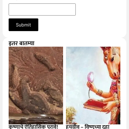
इतर बातम्या
कृष्णाचे ऐतिहासिक पुरावे!
हयग्रीव – विष्णूच्या दहा