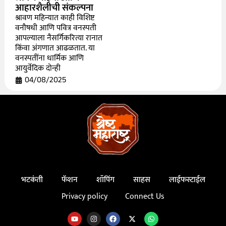
आहारशैलीची संकल्पना
श्रावण महिन्यात काही विशिष्ट
वनौषधी आणि पवित्र वनस्पती
आपल्याला नैसर्गिकरित्या रानात
किंवा अंगणात आढळतात. या
वनस्पतींना धार्मिक आणि
आयुर्वेदिक दोन्ही
04/08/2025
भटकंती
फॅशन
शॉपिंग
साहस
लाईफस्टाईल
Privacy policy
Connect Us