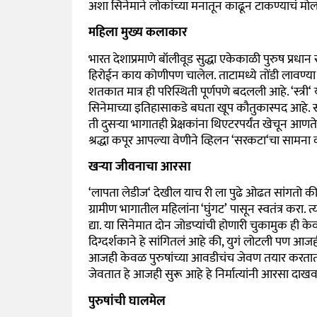
अशा सिनेमाने लोकांच्या मनातून काढून टाकण्याचं मोला
महिला मुख्य कलाकार
भारत देशाप्रमाणे बॉलीवूड सुद्धा एकेकाळी पुरुष प्र
हिरोईन काय कोणीपण चालेल. ताटामध्ये तोंडी लावण्
शतकात मात्र ही परिस्थिती पूर्णपणे बदलली आहे.
‘
स्त्री
‘
सिनेमाच्या इतिहासाकडे बघता खूप कौतुकास्पद आहे. स्त्
ती दुसऱ्या भागातही प्रेक्षकांना थिएटरपर्यंत खेचून आण
श्रद्धा कपूर आपल्या वेणीने व्हिलन
‘
सरकटा
‘
चा सामना क
खऱ्या जीवनाचा आरसा
‘
लापता लेडीज
‘
देखील याच री ला पुढे ओढत सांगतो क
ग्रामीण भागातील महिलांना
‘
घुंगट’
पासून स्वतंत्र करा.
द्या. या सिनेमात दोन जोडप्यांची होणारी चुकामुक ही 
दिग्दर्शकाने हे सांगितलं आहे की
,
युगं लोटली पण आजही
आजही केवळ पुरुषांच्या आवडीचंच जेवण तयार करता
जेवतात हे आजही सुरू आहे हे निर्मात्यांनी आरसा दाख
पुरुषांची घालमेल