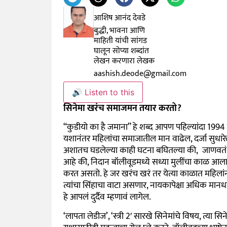
आशिष आनंद देवडे
बुद्धी, भावना आणि
माहिती यांची सांगड
घालून सोप्या शब्दांत
लेखन करणारा लेखक
aashish.deode@gmail.com
🔊 Listen to this
सिनेमा खरंच समाजमन तयार करतो
?
“
कुडीयो का है जमाना” हे शब्द आपण पहिल्यांदा
1994
यशानंतर महिलांचा समाजातील मान वाढेल
,
दर्जा सुध
अशातच घडलेल्या काही घटना बघितल्या की
,
जाणवतं
आहे की
,
निदान बॉलीवूडमध्ये सध्या मुलींचा काळ 
करत असतो. हे जर खरंच खरं तर येत्या काळात महिला
त्यांचा सिंहाचा वाटा असणार
,
नायकापेक्षा अधिक मानधन 
हे आपलं दुर्दैव म्हणावं लागेल.
‘
लापता लेडीज’
, ‘
स्त्री
2′
सारखे सिनेमांचे विषय
,
त्या सि