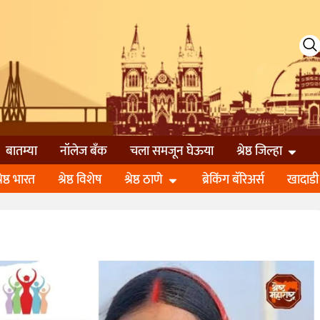
बातम्या
नॉलेज बॅंक
चला समजून घेऊया
श्रेष्ठ जिल्हा
्रेष्ठ भारत
श्रेष्ठ विशेष
श्रेष्ठ ठाणे
ब्रेकिंग बॅरिअर्स
खादाडी