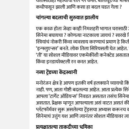
यशासाठीही महत्वाचा रोल प्ले करते. बॉलीवूडच्या भाषेत
कधीपासून झाली आणि कसा हा बदल घडत गेला
?
चांगल्या बदलाची सुरुवात झालीय
एक काळ होता जेव्हा काही निमशहरी भागात घरासाठी उत्प
सिनेमा बघायचा
?
कोणत्या नाटकाला जायचं
?
सारखे न
स्त्रियांचं नोकरी किंवा व्यवसाय करण्याचं प्रमाण हे 
‘
इन्फ्लुएन्सर’
बनते. लोक तिला सिरियसली घेत आहेत.
‘
ती
‘
या सोशल मीडियावर एकमेकींशी कनेक्टेड असतात
किंवा इनडायरेक्टली रन करत आहेत.
नव्या ट्रेंडच्या केंद्रस्थानी
मनोरंजन क्षेत्र हे आपण इतकी वर्ष हलक्याने घ्यायचो किंवा
नाही. पण
,
आता गोष्टी बदलल्या आहेत. आता प्रत्येक सिन
आपला
‘
टार्गेट ऑडियन्स’
निवडत असतात तसंच सिनेम
असतात. प्रेक्षक म्हणून आपल्याला असं वाटत असतं क
प्लॅटफॉर्मवर सुरू असलेल्या ट्रेंड्सचा अभ्यास कर
सिनेमाचं उत्तुंग यश आणि त्यानंतर सोशल मीडियावर त्या नि
प्रत्यक्षातल्या ताकदीच्या भूमिका