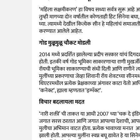
‘
महिला सक्षमीकरण’
हा विषय सध्या सर्वत्र सुरू आहे
तुम्ही मागच्या दोन वर्षातील कोणताही हिट सिनेमा बघा
घ्या. त्यामध्ये देखील कित्येक सीन हे महिलांचं समाजा
करण्यात आलेले आहेत.
गोड मुळूमुळू चौकट मोडली
2014
मध्ये प्रदर्शित झालेल्या प्रदीप सरकार यांचं दिग
होती. इतकी वर्ष गोड भूमिका साकारणाऱ्या राणी मुखर्जील
रॉयची भूमिका साकारण्याची संधी दिली आणि राणीने त्या 
मुलींच्या प्रकरणाचा जेव्हा शिवानी रॉय शेवटच्या सीनम
थिएटरमधील प्रत्येक प्रेक्षकाच्या अंगावर काटा येतो आण
‘
कनेक्ट
‘,
ह्याला म्हणतात
‘
इम्पॅक्ट
‘.
विचार बदलायला मदत
‘
नारी शक्ती’
ची ताकत या आधी
2007
च्या
‘
चक दे इंडि
जगात सरस ठरतात आणि जगात आपल्या देशाची
,
आपल्
मुलीचा अभिमान वाटत होता. प्रत्येक भावाच्या मनात 
झाली होती. आपल्या मुलींना स्वप्न बघू द्यावेत हे या 