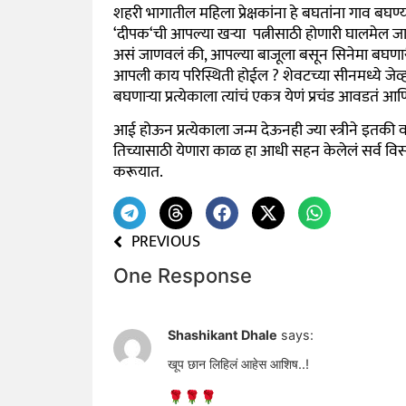
शहरी भागातील महिला प्रेक्षकांना हे बघतांना गाव बघण्
‘
दीपक
‘
ची आपल्या खऱ्या पत्नीसाठी होणारी घालमेल जा
असं जाणवलं की
,
आपल्या बाजूला बसून सिनेमा बघण
आपली काय परिस्थिती होईल
?
शेवटच्या सीनमध्ये जेव्
बघणाऱ्या प्रत्येकाला त्यांचं एकत्र येणं प्रचंड आवडतं आण
आई होऊन प्रत्येकाला जन्म देऊनही ज्या स्त्रीने इतकी व
तिच्यासाठी येणारा काळ हा आधी सहन केलेलं सर्व विस
करूयात.
PREVIOUS
One Response
Shashikant Dhale
says:
खूप छान लिहिलं आहेस आशिष..!
🌹🌹🌹