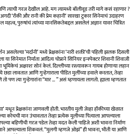
 आणि त्याची गरज देखील आहे. मग त्यामध्ये बॉलीवूड तरी मागे कसं रहाणार
?
,
अगदी
‘
रॉकी और रानी की प्रेम कहानी
‘
सारखा टुकार सिनेमाचं उदाहरण
तील महत्व
,
पुरुषांचं त्यांच्या मानसिकतेबद्दल असलेलं अज्ञान यावर चित्रित
दर्शन असलेल्या
‘
मर्दानी’
मध्ये प्रेक्षकांना
‘
नारी शक्ती
‘
ची पहिली झलक दिसली
ा या सिनेमात निर्माता आदित्य चोप्राने सिनियर इन्स्पेक्टर शिवानी शिवाजी
भूमिकेचं अक्षरशः सोनं केलं. दिल्लीच्या रस्त्यावरून गायब होणाऱ्या लहान
ध्ये छडा लावतात आणि गुन्हेगाराला पीडित मुलींच्या हवाले करतात
,
तेव्हा
ि तो पण त्या गुन्हेगारांना “मार … ” असं म्हणायला लागतो. ह्याला म्हणतात
या
‘
मधून प्रेक्षकांना जाणवली होती. भारतीय मुली जेव्हा हॉकीच्या खेळात
या कोचची मान उंचावतात तेव्हा प्रत्येक मुलीच्या पित्याला आपल्याला
आपल्या बहिणीची गरज पडेल तेव्हा मदत केली पाहिजे अशी भावना निर्माण
सिनेमाने आपल्याला शिकवलं. “मुलगी म्हणजे ओझं” ही भावना
,
भीती या आणि