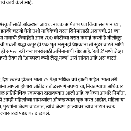
चं कार्य केलं आहे.
धान संस्कृतीसाठी ओळखलं जायचं. नायक अमिताभ घ्या किंवा सलमान घ्या
,
या इतकी चटणी घेतो तशी नायिकेची गरज सिनेमांसाठी असायची.
21
व्या
या नावाची फ्रॅंचाईझी आज
700
कोटींच्या घरात कमाई करतो हे बॉलीवूड
री मधली श्रद्धा कपूर ही एक भूत असूनही प्रेक्षकांना ती सुंदर वाटते आणि
ते ही समस्त स्त्री कलाकारांसाठी अभिमानाची गोष्ट आहे.
‘
स्त्री
2′
मध्ये जेव्हा
रते तेव्हा ती “आम्हाला कमी लेखू नका” असं सांगत आहे असं वाटतं.
ी
,
देश स्वतंत्र होऊन आता
75
पेक्षा अधिक वर्ष झाली आहेत. आता तरी
 त्यांना आपला होणारा जोडीदार डोळसपणे बघण्याचा
,
निवडण्याचा अधिकार
केवळ प्रातिनिधिक स्वरूपात दाखवण्यात आली आहे. कथेच्या आधारे निर्माता
,
 आम्ही महिलांच्या सामर्थ्याला ओळखण्यात चूक करत आहोत. महिला या
त
,
पुरुषांना जेवण वाढतात
,
त्यांचं जेवण झाल्यावर त्याच ताटात स्वतः
वल्यासारखं पडद्यावर दाखवलं.