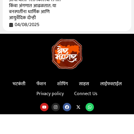
किंवा अंगणात आढळतात. या
वनस्पतींना धार्मिक आणि
आयुर्वेदिक दोन्ही
04/08/2025
भटकंती
फॅशन
शॉपिंग
साहस
लाईफस्टाईल
Privacy policy
Connect Us