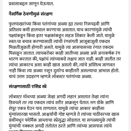
प्रवासाबद्दल जाणून घेऊयात.
नैसर्गिक ठेवणीमुळं संरक्षण
फुलपाखरांच्या किंवा पतंगांच्या अळ्या ह्या तश्या निरूपद्रवी आणि
अतिशय कमी हालचाल करणाऱ्या असतात. याच कारणांमुळे त्यांची
पक्ष्यांकडून किंवा इतर भक्षकांकडून सहज शिकार केली जाते. यामुळे
स्वत:चा बचाव करण्यासाठी त्यांची रंगसंगती आजूबाजूशी एकदम
मिळतीजुळती होणारी असते. यामुळे त्या आसपासच्या रंगात एकदम
मिसळून जातात. त्याचबरोबर काही जातीच्या अळ्या असे अनाकर्षक रंग
धारण करतात की, पक्षांचं त्यांच्याकडे लक्षच जात नाही. काही जातीत तर
त्यांचा आकारच असा काही खास असतो की, त्यांचे अस्तित्व जाणवत
नाही किंवा त्या अळ्या नसून दुसरेच काहीतरी असल्याचा आभास होतो.
याचं उत्तम उदाहरण म्हणजे लॉबस्टर पतंगांच्या अळ्या.
संरक्षणासाठी एसिड स्प्रे
लॉबस्टर मॉथच्या अळ्या जेव्हा अगदी लहान असतात तेव्हा त्यांना
डिवचले तर त्या एकदम त्यांचं शरीर आक्रसून घेतात. मग डोके आणि
शेपूट एकत्र घेउन पाय ताणतात. यामुळे त्यांचा आकार काहीसा
मुंग्यांसारखा भासतो. आश्चर्याची गोष्ट म्हणजे ते त्यांच्या पाठीवरच्या खास
ग्रंथींमधून फॉर्मिक आम्लाचा स्प्रेसुद्धा सोडतात. या सगळ्यामुळे त्यांची
मुंग्यांची नक्कल अगदी तंतोतंत ठरते आणि त्यांच्या आसपास त्यांचे