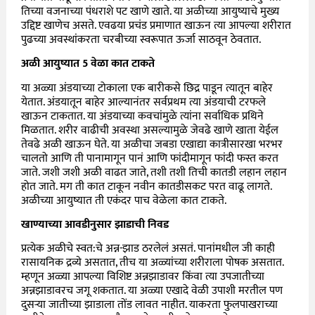
तिच्या वजनाच्या पंधराशे पट खाणे खाते. या अळीच्या आयुष्याचे मुख्य
उद्दिष्ट खाणेच असते. एवढया प्रचंड प्रमाणात खाऊन त्या आपल्या शरीरात
पुढच्या अवस्थांकरता चरबीच्या स्वरूपात ऊर्जा साठवून ठेवतात.
अळी आयुष्यात
5
वेळा कात टाकते
या अळ्या अंडयाच्या टोकाला एक बारीकसे छिद्र पाडून त्यातून बाहेर
येतात. अंडयातून बाहेर आल्यानंतर सर्वप्रथम त्या अंडयाची टरफले
खाऊन टाकतात. या अंडयाच्या कवचांमुळे त्यांना सर्वाधिक प्रथिने
मिळतात. शरीर वाढीची अवस्था असल्यामुळे जेवढे खाणे खाता येईल
तेवढे अळी खाऊन घेते. या अळीचा जबडा एखाद्या कात्रीसारखा भरभर
चालतो आणि ती पानामागून पानं आणि फांदीमागून फांदी फस्त करत
जाते. जशी जशी अळी वाढत जाते, तशी तशी तिची कातडी लहान लहान
होत जाते. मग ती कात टाकून नवीन कातडीसकट परत वाढू लागते.
अळीच्या आयुष्यात ती एकंदर पाच वेळेला कात टाकते.
खाण्याच्या आवडीनुसार झाडाची निवड
प्रत्येक अळीचे स्वत:चे अन्न-झाड ठरलेलं असतं. पानांमधील जी काही
रासायनिक द्रव्ये असतात, तीच या अळ्यांच्या शरीराला पोषक असतात.
म्हणून अळ्या आपल्या विशिष्ट अन्नझाडावर किंवा त्या उपजातीच्या
अन्नझाडावरच जगू शकतात. या अळ्या एखादे वेळी उपाशी मरतील पण
दुसऱ्या जातीच्या झाडाला तोंड लावत नाहीत. याकरता फुलपाखराच्या