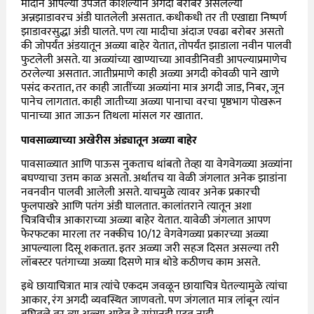
मादीने आपल्या उपजत कौशल्याने अगदी बरोबर असलेल्या
अन्नझाडावरच अंडी घातलेली असतात. कधीकधी तर ती एखाद्या निष्पर्ण
झाडावरसुद्धा अंडी घालते. पण त्या मादीचा अंदाज एवढा बरोबर असतो
की जोपर्यंत अंडयातून अळ्या बाहेर येतात, तोपर्यंत झाडाला नवीन पालवी
फुटलेली असते. या अळ्यांच्या खाण्याच्या आवडीनिवडी आपल्याप्रमाणेच
ठरलेल्या असतात. जातीप्रमाणे काही अळ्या अगदी कोवळी पाने खाणे
पसंद करतात, तर काही जातींच्या अळ्यांना मात्र अगदी जाड, निबर, जून
पानेच लागतात. काही जातीच्या अळ्या पानाचा वरचा पृष्ठभाग पोखरून
पानाच्या आत जाऊन तिथला मांसल गर खातात.
पावसाळ्याच्या अखेरीस अंड्यातून अळ्या बाहेर
पावसाळ्यात आणि पाऊस नुकताच थांबतो तेव्हा या वेगवेगळ्या अळ्यांना
बघण्याचा उत्तम काळ असतो. अर्थातच या वेळी जंगलात अनेक झाडांना
नवनवीन पालवी आलेली असते. याचमुळे त्यावर अनेक प्रकारची
फुलपाखरे आणि पतंग अंडी घालतात. कालांतराने त्यातून अशा
चित्रविचीत्र आकाराच्या अळ्या बाहेर येतात. यावेळी जंगलात आपण
फेरफटका मारला तर नक्कीच 10/12 वेगवेगळ्या प्रकारच्या अळ्या
आपल्याला दिसू शकतात. इतर अळ्या जरी सहज दिसत असल्या तरी
लॉबस्टर पतंगाच्या अळ्या दिसणे मात्र थोडे कठीणच काम असते.
इथे छायाचित्रात मात्र त्यांचे एकदम जवळून छायाचित्र घेतल्यामुळे त्यांचा
आकार, रंग अगदी व्यवस्थित जाणवतो. पण जंगलात मात्र लांबून त्यांन