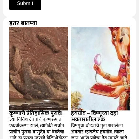
इतर बातम्या
कृष्णाचे ऐतिहासिक पुरावे!
हयग्रीव – विष्णूच्या दहा
अवतारातील एक
ज्या विविध देवतांचे कृष्णरूपात
एकत्रीकरण झाले, त्यापैकी सर्वात
विष्णूचा घोड्याचे मुख असलेला
प्राचीन पुरावा वासुदेव या देवतेचा
अवतार म्हणजेच हयग्रीव. त्याला
आहे. हा पुरावा म्हणजे हेलिओडोरस
ज्ञान आणि प्रज्ञेचा देव मानले जाते.