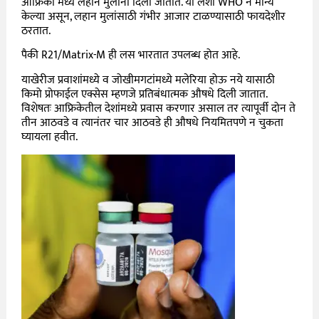
आफ्रिका मध्ये लहान मुलांना दिला जातात. या लशी WHO ने मान्य
केल्या असून, लहान मुलांसाठी गंभीर आजार टाळण्यासाठी फायदेशीर
ठरतात.
पैकी R21/Matrix-M ही लस भारतात उपलब्ध होत आहे.
याखेरीज प्रवाशांमध्ये व जोखीमगटांमध्ये मलेरिया होऊ नये यासाठी
किमो प्रोफाईल एक्सेस म्हणजे प्रतिबंधात्मक औषधे दिली जातात.
विशेषतः आफ्रिकेतील देशांमध्ये प्रवास करणार असाल तर त्यापूर्वी दोन ते
तीन आठवडे व त्यानंतर चार आठवडे ही औषधे नियमितपणे न चुकता
घ्यायला हवीत.