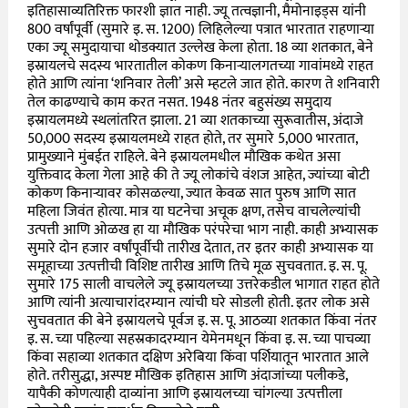
इतिहासाव्यतिरिक्त फारशी ज्ञात नाही. ज्यू तत्वज्ञानी, मैमोनाइड्स यांनी
800 वर्षांपूर्वी (सुमारे इ. स. 1200) लिहिलेल्या पत्रात भारतात राहणाऱ्या
एका ज्यू समुदायाचा थोडक्यात उल्लेख केला होता. 18 व्या शतकात, बेने
इस्रायलचे सदस्य भारतातील कोकण किनाऱ्यालगतच्या गावांमध्ये राहत
होते आणि त्यांना ‘शनिवार तेली’ असे म्हटले जात होते. कारण ते शनिवारी
तेल काढण्याचे काम करत नसत. 1948 नंतर बहुसंख्य समुदाय
इस्रायलमध्ये स्थलांतरित झाला. 21 व्या शतकाच्या सुरूवातीस, अंदाजे
50,000 सदस्य इस्रायलमध्ये राहत होते, तर सुमारे 5,000 भारतात,
प्रामुख्याने मुंबईत राहिले. बेने इस्रायलमधील मौखिक कथेत असा
युक्तिवाद केला गेला आहे की ते ज्यू लोकांचे वंशज आहेत, ज्यांच्या बोटी
कोकण किनाऱ्यावर कोसळल्या, ज्यात केवळ सात पुरुष आणि सात
महिला जिवंत होत्या. मात्र या घटनेचा अचूक क्षण, तसेच वाचलेल्यांची
उत्पत्ती आणि ओळख हा या मौखिक परंपरेचा भाग नाही. काही अभ्यासक
सुमारे दोन हजार वर्षांपूर्वीची तारीख देतात, तर इतर काही अभ्यासक या
समूहाच्या उत्पत्तीची विशिष्ट तारीख आणि तिचे मूळ सुचवतात. इ. स. पू.
सुमारे 175 साली वाचलेले ज्यू इस्रायलच्या उत्तरेकडील भागात राहत होते
आणि त्यांनी अत्याचारांदरम्यान त्यांची घरे सोडली होती. इतर लोक असे
सुचवतात की बेने इस्रायलचे पूर्वज इ. स. पू. आठव्या शतकात किंवा नंतर
इ. स. च्या पहिल्या सहस्रकादरम्यान येमेनमधून किंवा इ. स. च्या पाचव्या
किंवा सहाव्या शतकात दक्षिण अरेबिया किंवा पर्शियातून भारतात आले
होते. तरीसुद्धा, अस्पष्ट मौखिक इतिहास आणि अंदाजांच्या पलीकडे,
यापैकी कोणत्याही दाव्यांना आणि इस्रायलच्या चांगल्या उत्पत्तीला