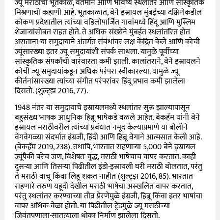
ज्यू मराठीचा भूतकाळ, वर्तमान आणि भविष्य स्थलांतर आणि सांस्कृतिक
मिश्रणाची कहाणी आहे. भूतकाळात, बेने इस्रायल मुंबईच्या दक्षिणेकडील
कोकण प्रदेशातील त्यांच्या वडिलोपार्जित गावांमध्ये हिंदू आणि मुस्लिम
शेजाऱ्यांसोबत राहत होते. ते अधिक संख्येने मुंबईत स्थलांतरित होत
असताना या समुदायाने अंतर्गत संबंधांवर लक्ष केंद्रित केले आणि कोची
ज्यूंसारख्या इतर ज्यू समुदायांशी संपर्क साधला. यामुळे पूर्वीच्या
सांस्कृतिक संपर्कांची वारंवारता कमी झाली. कालांतराने, बेने इस्रायलने
कोची ज्यू समुदायांकडून अधिक परंपरा स्वीकारल्या. यामुळे ज्यू
कीर्तनांसारख्या त्यांच्या संगीत परंपरांवर हिंदू प्रभाव कमी झालेला
दिसतो. (शुल्ट्झ 2016, 77).
1948 नंतर या समुदायाचे इस्रायलमध्ये स्थलांतर सुरू झाल्यापासून
बहुसंख्य भाषक आधुनिक हिब्रू भाषेकडे वळले आहेत. बेकहॅम यांनी बेने
इस्रायल मराठीवरील त्यांच्या प्रबंधात नमूद केल्याप्रमाणे या बोलीने
वेगवेगळ्या संदर्भात इंग्रजी, हिंदी आणि हिब्रू वेगाने आत्मसात केली आहे.
(बेकहॅम 2019, 238). तथापि, भारतात राहणाऱ्या 5,000 बेने इस्रायल
ज्यूंपैकी बरेच जण, विशेषतः वृद्ध, मराठी भाषेचाच वापर करतात. काही
दुसऱ्या आणि तिसऱ्या पिढीतील इंडो-इस्रायली घरी मराठी बोलतात, परंतु
ते मराठी वाचू किंवा लिहू शकत नाहीत (शुल्ट्झ 2016, 85). भारतात
राहणारे तरुण यहूदी देखील मराठी भाषेचा अस्खलित वापर करतात,
परंतु स्थलांतर करण्याच्या तीव्र प्रेरणेमुळे इंग्रजी, हिब्रू किंवा इतर भाषांचा
वापर अधिक वेळा होतो. या पिढीतील ट्रेंडमुळे ज्यू मराठीच्या
जिवंतपणाला-सातत्याला धोका निर्माण झालेला दिसतो.