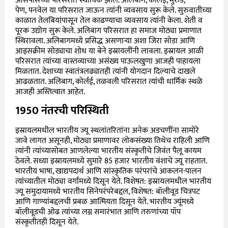
आसपासच्या परिसरात स्थायिक झाले. अलिबाग, कोर्लई, मुरुड,
पेण, पनवेल या परिसरात जाऊन त्यांनी व्यवसाय सुरू केले. सुरुवातीच्या
काळात तेलबियांपासून तेल काढण्याचा व्यवसाय त्यांनी केला. शेती व
पूरक उद्योग सुरू केले. अलिबाग परिसरात हा समाज मोठ्या प्रमाणात
स्थिरावला. अलिबागमध्ये प्रसिद्ध असणाऱ्या अशा जिरा सोडा आणि
आइसक्रीम सोड्याचा शोध या बेने इस्रायलींनी लावला. इस्रायल आळी
परिसरात त्यांच्या वास्तव्याच्या असंख्य पाऊलखुणा आजही पाहायला
मिळतात. देशाच्या स्वातंत्रलढ्यातही त्यांनी योगदान दिल्याचे दाखले
आढळतात. अलिबाग, कोर्लई, तळवली परिसरात त्यांची धार्मिक स्थळे
आजही अस्तित्वात आहेत.
1950 नंतरची परिस्थिती
इस्रायलमधील भारतीय ज्यू स्थलांतरितांना अनेक अडचणींना सामोरे
जावे लागत असूनही, मोठ्या प्रमाणावर लोकसंख्या तिथेच राहिली आणि
त्यांनी त्यांच्यासोबत आणलेल्या भारतीय संस्कृतीचे जिवंत पैलू कायम
ठेवले. सध्या इस्रायलमध्ये सुमारे 85 हजार भारतीय वंशाचे ज्यू राहतात.
भारतीय भाषा, खाद्यपदार्थ आणि सांस्कृतिक परंपरांचे आकलन-पालन
त्यांच्यातील मोठ्या वर्गांमध्ये दिसून येते. विशेषत: इस्रायलमधील भारतीय
ज्यू समुदायामध्ये भारतीय सिनेपरंपरेबद्दल, विशेषत: बॉलीवूड चित्रपट
आणि गाण्यांबद्दलची प्रबळ आत्मियता दिसून येते. भारतीय ज्यूंमध्ये
बॉलीवूडची ओढ त्यांच्या लग्न समारंभात आणि तरुणांच्या पॉप
संस्कृतीतही दिसून येते.