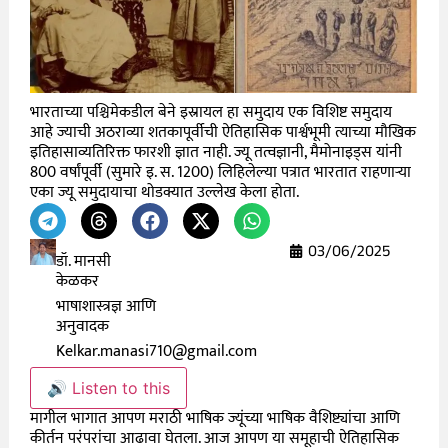
भारताच्या पश्चिमेकडील बेने इस्रायल हा समुदाय एक विशिष्ट समुदाय
आहे ज्याची अठराव्या शतकापूर्वीची ऐतिहासिक पार्श्वभूमी त्याच्या मौखिक
इतिहासाव्यतिरिक्त फारशी ज्ञात नाही. ज्यू तत्वज्ञानी, मैमोनाइड्स यांनी
800 वर्षांपूर्वी (सुमारे इ. स. 1200) लिहिलेल्या पत्रात भारतात राहणाऱ्या
एका ज्यू समुदायाचा थोडक्यात उल्लेख केला होता.
03/06/2025
डॉ. मानसी
केळकर
भाषाशास्त्रज्ञ आणि
अनुवादक
Kelkar.manasi710@gmail.com
🔊 Listen to this
मागील भागात आपण मराठी भाषिक ज्यूंच्या भाषिक वैशिष्ट्यांचा आणि
कीर्तन परंपरांचा आढावा घेतला. आज आपण या समूहाची ऐतिहासिक