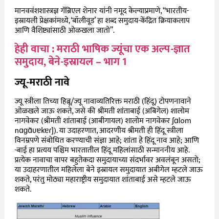
मानववंशशास्त्रज्ञ गॅब्रिएल शेनार यांनी नमूद केल्याप्रमाणे, “भारतीय-
इस्रायली प्रेक्षकांमध्ये, ‘बॉलीवूड’ हा शब्द समुदाय-केंद्रित क्रियाकलाप
आणि वैशिष्ट्यांसाठी ओळखला जातो”.
हेही वाचा : मराठी भाषिक ज्यूंचा एक अल्प-ज्ञात
समुदाय, बेने-इस्रायल – भाग 1
ज्यू-मराठी नावे
ज्यू स्त्रीला तिच्या हिब्रू/ज्यू नावाव्यतिरिक्त मराठी (हिंदू) टोपणनावाने
ओळखले जाऊ शकते, जसे की श्रीमती शांताबाई (अबिगेल) शालोम
नागवेकर (श्रीमती शांताबाई (आबीगायल) शालोम नागवेकर
ʃɑ
lom
n
ɑɡɑ
ʋɐ
k
ɐɾ
]). या उदाहरणात, आदरणीय श्रीमती ही हिंदू स्त्रीला
विनम्रपणे संबोधित करण्याची संज्ञा आहे; शांता हे हिंदू नाव आहे; आणि
-बाई हा प्रत्यय पश्चिम भारतातील हिंदू महिलांसाठी सन्माननीय आहे.
प्रत्येक नावाचा वापर बहुतेकदा समुदायाच्या संदर्भावर अवलंबून असतो;
या उदाहरणातील महिलेला बेने इस्रायल समुदायात अबीगेल म्हटले जाऊ
शकते, परंतु मोठ्या महाराष्ट्रीय समुदायात शांताबाई असे म्हटले जाऊ
शकते.