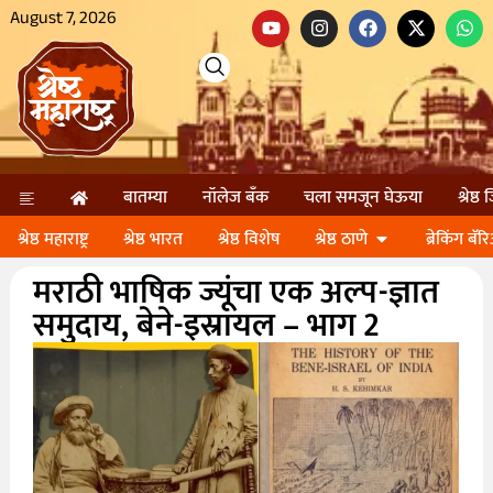
August 7, 2026
बातम्या
नॉलेज बॅंक
चला समजून घेऊया
श्रेष्ठ
श्रेष्ठ महाराष्ट्र
श्रेष्ठ भारत
श्रेष्ठ विशेष
श्रेष्ठ ठाणे
ब्रेकिंग बॅर
मराठी भाषिक ज्यूंचा एक अल्प-ज्ञात
समुदाय, बेने-इस्रायल – भाग 2