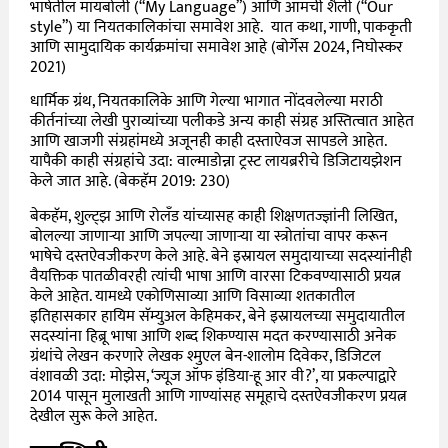
भाषेतील मायबोली (“My Language”) आणि आमची शैली (“Our
style”) या नियतकालिकांचा समावेश आहे. यात कथा, गाणी, पाककृती
आणि सामुदायिक कार्यक्रमांचा समावेश आहे (बोर्गेस 2024, निघोस्कर
2021)
धार्मिक ग्रंथ, नियतकालिके आणि गेल्या भागात नोंदवलेल्या मराठी
कीर्तनांच्या लेखी पुराव्यांच्या पलीकडे अन्य काही संग्रह अस्तित्वात आहेत
आणि खाजगी संग्रहांमध्ये अजूनही काही दस्ताऐवज सापडले आहेत.
यापैकी काही संग्रहांचे उदा: वाल्माडोन्ना ट्रस्ट लायब्ररीचे डिजिटायझेशन
केले जात आहे. (बेकहॅम 2019: 230)
बेकहॅम, शुल्ट्झ आणि रोलँड यांच्यासह काही शिक्षणतज्ज्ञांनी लिखित,
बोलल्या जाणाऱ्या आणि जपल्या जाणाऱ्या या स्त्रोतांचा वापर करून
भाषेचे दस्तऐवजीकरण केले आहे. बेने इस्रायल समुदायाच्या सदस्यांनीही
वैयक्तिक पातळीवरही त्यांची भाषा आणि वारसा टिकवण्यासाठी प्रयत्न
केले आहेत. यामध्ये एकोणिसाव्या आणि विसाव्या शतकातील
इतिहासकार हायिम सॅम्युअल केहिमकर, बेने इस्रायलच्या समुदायातील
सदस्यांना हिब्रू भाषा आणि शब्द शिकण्यास मदत करण्यासाठी अनेक
ग्रंथांचे लेखन करणारे लेखक श्मुएल बेन-शालोम दिवेकर, डिजिटल
वंशावळी उदा: मोझेस, ‘ज्यूज ऑफ इंडिया-हू आर वी?’, या प्रकल्पाद्वारे
2014 पासून मुलाखती आणि गाण्यांसह समूहाचे दस्तऐवजीकरण प्रयत्न
देखील सुरू केले आहेत.