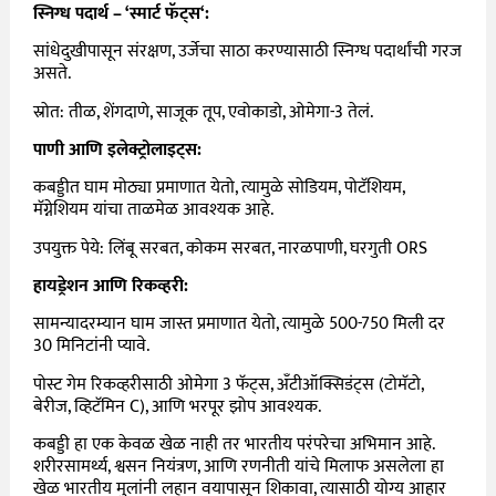
स्निग्ध पदार्थ
–
‘
स्मार्ट फॅट्स
‘:
सांधेदुखीपासून संरक्षण, उर्जेचा साठा करण्यासाठी स्निग्ध पदार्थांची गरज
असते.
स्रोत: तीळ, शेंगदाणे, साजूक तूप, एवोकाडो, ओमेगा-3 तेलं.
पाणी आणि इलेक्ट्रोलाइट्स:
कबड्डीत घाम मोठ्या प्रमाणात येतो, त्यामुळे सोडियम, पोटॅशियम,
मॅग्नेशियम यांचा ताळमेळ आवश्यक आहे.
उपयुक्त पेये: लिंबू सरबत, कोकम सरबत, नारळपाणी, घरगुती ORS
हायड्रेशन आणि रिकव्हरी:
सामन्यादरम्यान घाम जास्त प्रमाणात येतो, त्यामुळे 500-750 मिली दर
30 मिनिटांनी प्यावे.
पोस्ट गेम रिकव्हरीसाठी ओमेगा 3 फॅट्स, अँटीऑक्सिडंट्स (टोमॅटो,
बेरीज, व्हिटॅमिन C), आणि भरपूर झोप आवश्यक.
कबड्डी हा एक केवळ खेळ नाही तर भारतीय परंपरेचा अभिमान आहे.
शरीरसामर्थ्य, श्वसन नियंत्रण, आणि रणनीती यांचे मिलाफ असलेला हा
खेळ भारतीय मुलांनी लहान वयापासून शिकावा, त्यासाठी योग्य आहार