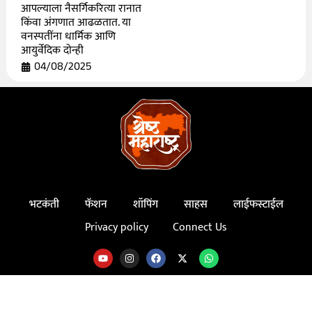
आपल्याला नैसर्गिकरित्या रानात
किंवा अंगणात आढळतात. या
वनस्पतींना धार्मिक आणि
आयुर्वेदिक दोन्ही
04/08/2025
भटकंती
फॅशन
शॉपिंग
साहस
लाईफस्टाईल
Privacy policy
Connect Us