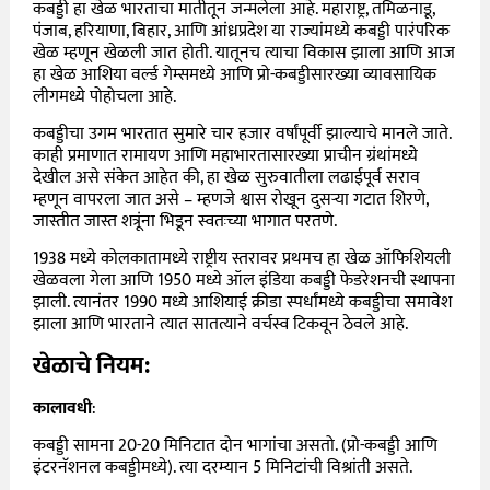
कबड्डी हा खेळ भारताचा मातीतून जन्मलेला आहे. महाराष्ट्र, तमिळनाडू,
पंजाब, हरियाणा, बिहार, आणि आंध्रप्रदेश या राज्यांमध्ये कबड्डी पारंपरिक
खेळ म्हणून खेळली जात होती. यातूनच त्याचा विकास झाला आणि आज
हा खेळ आशिया वर्ल्ड गेम्समध्ये आणि प्रो-कबड्डीसारख्या व्यावसायिक
लीगमध्ये पोहोचला आहे.
कबड्डीचा उगम भारतात सुमारे चार हजार वर्षांपूर्वी झाल्याचे मानले जाते.
काही प्रमाणात रामायण आणि महाभारतासारख्या प्राचीन ग्रंथांमध्ये
देखील असे संकेत आहेत की, हा खेळ सुरुवातीला लढाईपूर्व सराव
म्हणून वापरला जात असे – म्हणजे श्वास रोखून दुसऱ्या गटात शिरणे,
जास्तीत जास्त शत्रूंना भिडून स्वतःच्या भागात परतणे.
1938 मध्ये कोलकातामध्ये राष्ट्रीय स्तरावर प्रथमच हा खेळ ऑफिशियली
खेळवला गेला आणि 1950 मध्ये ऑल इंडिया कबड्डी फेडरेशनची स्थापना
झाली. त्यानंतर 1990 मध्ये आशियाई क्रीडा स्पर्धांमध्ये कबड्डीचा समावेश
झाला आणि भारताने त्यात सातत्याने वर्चस्व टिकवून ठेवले आहे.
खेळाचे नियम:
कालावधी
:
कबड्डी सामना 20-20 मिनिटात दोन भागांचा असतो. (प्रो-कबड्डी आणि
इंटरनॅशनल कबड्डीमध्ये). त्या दरम्यान 5 मिनिटांची विश्रांती असते.