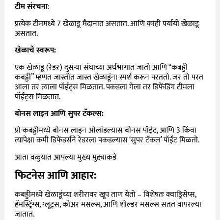
टीम संरचना
:
प्रत्येक टीममध्ये 7 खेळाडू मैदानात असतात. आणि काही पर्यायी खेळाडू
असतात.
खेळाचे स्वरूप:
एक खेळाडू (रेडर) दुसऱ्या संघाच्या अर्धभागात जातो आणि “कबड्डी
कबड्डी” म्हणत जास्तीत जास्त खेळाडूंना स्पर्श करून परततो. जर तो परत
आला तर त्याला पॉईंट्स मिळतात. पकडला गेला तर डिफेंडिंग टीमला
पॉईंट्स मिळतात.
बोनस लाइन आणि सुपर टॅकल्स:
प्रो-कबड्डीमध्ये बोनस लाइन ओलांडल्यास बोनस पॉईंट, आणि 3 किंवा
त्यापेक्षा कमी डिफेंडर्सने रेडरला पकडल्यास ‘सुपर टॅकल’ पॉईंट मिळतो.
आता वळुयात आपल्या मुख्य मुद्द्याकडे
फिटनेस आणि आहार:
कबड्डीमध्ये खेळाडूंच्या शरीरावर खूप ताण येतो – विशेषतः क्वाड्रिसेप्स,
हॅमस्ट्रिंग्स, ग्लूट्स, कोअर मसल्स, आणि शोल्डर मसल्स सतत वापरल्या
जातात.