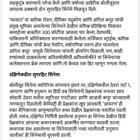
सहकुटुंब बघण्याचे प्लॅन्स केले आणि वर्षाच्या अखेरीस बॉलीवूडला
आपल्या हक्काचे दोन सुपरहिट सिनेमे मिळवून दिले.
‘फायटर’ या ऋतिक रोशन, दीपिका पदुकोण आणि अनिल कपूर यांची
प्रमुख भूमिका असलेल्या सिनेमाने देखील संमिश्र प्रतिक्रिया मिळवत
कमाईच्या बाबतीत 300 कोटींचा आकडा पार केला. देशभक्ती,
पाकिस्तानी अतिरेक्याला मारण्यासाठी केलेला सर्जिकल स्ट्राईक, ऋतिक
आणि दीपिका यांची फ्रेश पेयरिंग, वर्षागणिक तरुण होत चाललेला
अनिल कपूर यामुळे सिनेमाला चांगली ओपनिंग मिळाली. पण, काही
दृष्यांमध्ये दाखवलेल्या अतिशयोक्तीची अतिशयोक्तीने या सिनेमाच्या
कलेक्शनला ब्रेक लागला आणि तो केवळ एक हिट म्हणून गणला गेला.
दक्षिणेकडील सुपरहिट सिनेमा
बॉलीवूड सिनेमा व्यतिरिक्त सांगायचं झालं तर, दक्षिणेकडील देवरा पार्ट 1,
आमरण आणि हनुमान या हिंदी डब सिनेमांनी प्रेक्षकांच्या मनावर छाप
सोडली. देवरा मधील ज्युनिअर एनटीआर आणि जान्हवी कपूर यांच्यातली
गाण्यातून दिसलेली केमिस्ट्री ही प्रेक्षकांना खूप आवडली. ‘आमरण’ ही
एका सैनिकाच्या आयुष्यावरील कथा देखील प्रेक्षकांच्या पसंतीस पडली
होती. तसंच, दक्षिणेत निर्मिती झालेल्या हनुमान हा सिनेमा देखील हिंदी
प्रेक्षकांना आपल्या कथानकाकडे आकर्षित करण्यात यशस्वी ठरला.
कथानक संथ असलेल्या या सिनेमासाठी नव्या चालीतली ‘हनुमान
चालीसा’ ही सिनेमाची युएसपी ठरली.