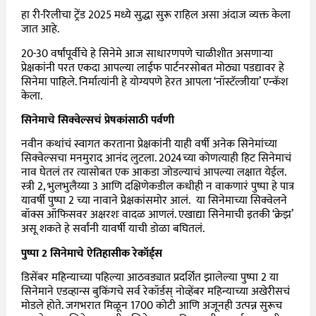
हा री-रिलीचा ट्रेंड 2025 मध्ये सुद्धा सुरू राहिल असा अंदाज व्यक्त केला
जात आहे.
20-30 वर्षांपूर्वीचे हे सिनेमे आज साधारणपणे चाळीशीत असणाऱ्या
प्रेक्षकांनी परत एकदा आपल्या लाईफ पार्टनरसोबत मोठ्या पडद्यावर हे
सिनेमा पाहिले. निर्मात्यांनी हे योग्यपणे हेरत आपला ‘नॉस्टॅल्जीया’ एन्कॅश
केला.
सिनेमाचे सिक्वेल्सचं प्रेषकांसाठी पर्वणी
नवीन कथांचं स्वागत करताना प्रेक्षकांनी याही वर्षी अनेक सिनेमांच्या
सिक्वेल्सचा मनमुराद आनंद लुटला. 2024च्या कोणत्याही हिट सिनेमाचं
नाव घेतलं तर त्यासोबत एक आकडा जोडल्याचं आपल्या लक्षात येईल.
स्त्री 2, भुलभुलैय्या 3 आणि दक्षिणेकडील कधीही न वाकणारं पुष्पा हे पात्र
यावर्षी पुष्पा 2 च्या नावाने प्रेक्षकांसमोर आलं. या सिनेमाच्या सिक्वेलने
बॉक्स ऑफिसवर अक्षरशः वादळ आणलं. एखाद्या सिनेमाची इतकी ‘क्रेझ’
असू शकते हे सर्वांनी यावर्षी याची डोळा बघितलं.
पुष्पा 2 सिनेमाचे ऐतिहासीक रेकॉर्ड्स
डिसेंबर महिन्याच्या पहिल्या आठवड्यात प्रदर्शित झालेल्या पुष्पा 2 या
सिनेमाने एडव्हान्स बुकिंगचे सर्व रेकॉर्डस् नोव्हेंबर महिन्याच्या अखेरीसचं
मोडले होते. जगभरात मिळून 1700 कोटी आणि अजूनही उत्पन्न सुरूच