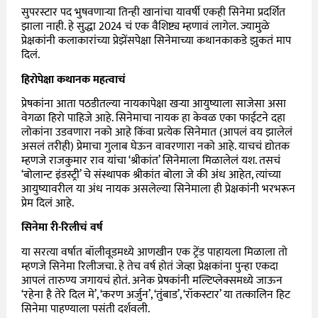
सुपरस्टार पद भुषवणाऱ्या तिन्ही खानांचा यावर्षी एकही सिनेमा प्रदर्शित
झाला नाही. हे सुद्धा 2024 चं एक वैशिष्ट्य म्हणावं लागेल. ज्यामुळे
प्रेक्षकांनी कलाकारांच्या प्रेझेंसपेक्षा सिनेमाच्या कथानकाकडे झुकतं माप
दिलं.
हिरोपेक्षा कथानक महत्वाचं
प्रेषकांना आता पठडीतल्या नायकापेक्षा खऱ्या आयुष्याला साजेसा असा
वेगळा हिरो पाहिजे आहे. सिनेमाचा नायक हा केवळ एका फाईटने दहा
लोकांना उडवणारा नको आहे किंवा प्रत्येक सिनेमात (आपलं वय झालेलं
असलं तरीही) प्रेमाचा गुलाब घेऊन वावरणारा नको आहे. याचचं द्योतक
म्हणजे राजकुमार राव यांचा ‘श्रीकांत’ सिनेमाला मिळालेलं यश. तसचं
‘बोलान्ट इंडस्ट्री’ चे संस्थापक श्रीकांत बोला जे की अंध आहेत, त्यांच्या
आयुष्यावरील या अंध नायक असलेल्या सिनेमाला ही प्रेक्षकांनी भरभरून
प्रेम दिलं आहे.
सिनेमा री-रिलीचं वर्ष
या सरत्या वर्षात बॉलीवूडमध्ये आणखीन एक ट्रेंड पाहायला मिळाला तो
म्हणजे सिनेमा रिलीजचा. हे तेच वर्ष होतं जेव्हा प्रेक्षकांना पुन्हा एकदा
आपलं तारुण्य जगायचं होतं. अनेक प्रेषकांनी मल्टिप्लेक्समध्ये जाऊन
‘रहेना है तेरे दिल मे’, ‘करण अर्जुन’, ‘तुंबाड’, ‘रॉकस्टार’ या तत्कालिन हिट
सिनेमा पाहण्याला पसंती दर्शवली.