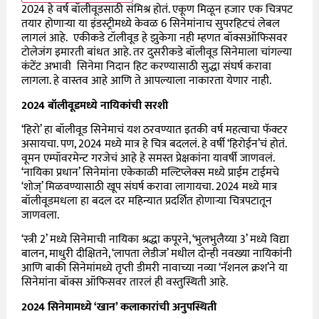
2024 हे वर्ष बॉलीवूडसाठी संमिश्र होतं. एकूण मिळून हजार एक चित्रपट
तयार होणाऱ्या या इंडस्ट्रीमध्ये केवळ 6 सिनेमांनाच सुपरहिटचं लेबल
लागलं आहे. एकीकडे टॉलीवूड हे झुकेगा नही म्हणत बॉक्सऑफिसवर
टोलेजंग इमारती बांधत आहे. तर दुसरीकडे बॉलीवूड सिनेमाला चांगल्या
कंटेंट अभावी सिनेमा निदान हिट करण्यासाठी सुद्धा संघर्ष करावा
लागला. हे वास्तव आहे आणि ते आपल्याला नाकारता येणार नाही.
2024 बॉलीवूडमध्ये नायिकांची सरशी
‘हिरो’ हा बॉलीवूड सिनेमाचं यश ठरवण्यात इतकी वर्ष महत्वाचा फॅक्टर
असायचा. पण, 2024 मध्ये मात्र हे चित्र बदललं. हे वर्षी ‘हिरोईन’चं होतं.
वूमन एम्पॉवरमेन्ट गरजेचं आहे हे समस्त प्रेक्षकांना यावर्षी जाणवलं.
‘नायिका प्रधान’ सिनेमांना एकेकाळी मल्टिप्लेक्स मध्ये प्राईम टाईमचे
‘शोज्’ मिळवण्यासाठी खूप संघर्ष करावा लागायचा. 2024 मध्ये मात्र
बॉलीवूडमधला हा बदल दर महिन्यात प्रदर्शित होणाऱ्या चित्रपटातून
जाणवला.
‘स्त्री 2’ मध्ये सिनेमाची नायिका श्रद्धा कपूरने, ‘भुलभुलैय्या 3’ मध्ये विद्या
बालन, माधुरी दीक्षितने, ‘लापता लेडीज’ मधील दोन्ही नवख्या नायिकांनी
आणि बाकी सिनेमांमध्ये तृप्ती डीमरी नावाच्या नव्या ‘नॅशनल क्रश’ने या
सिनेमांना बॉक्स ऑफिसवर तारलं ही वस्तुस्थिती आहे.
2024 सिनेमामध्ये ‘खान’ कलाकारांची अनुपस्थिती