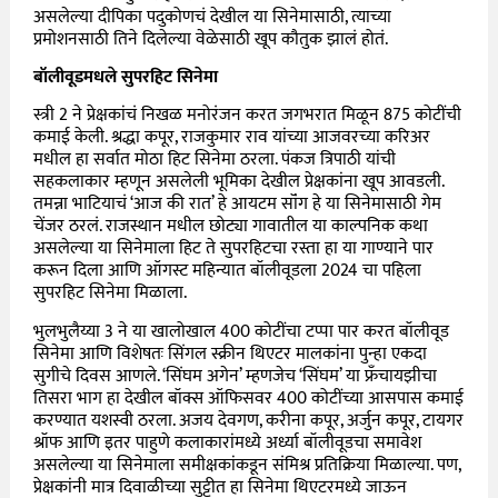
असलेल्या दीपिका पदुकोणचं देखील या सिनेमासाठी, त्याच्या
प्रमोशनसाठी तिने दिलेल्या वेळेसाठी खूप कौतुक झालं होतं.
बॉलीवूडमधले सुपरहिट सिनेमा
स्त्री 2 ने प्रेक्षकांचं निखळ मनोरंजन करत जगभरात मिळून 875 कोटींची
कमाई केली. श्रद्धा कपूर, राजकुमार राव यांच्या आजवरच्या करिअर
मधील हा सर्वात मोठा हिट सिनेमा ठरला. पंकज त्रिपाठी यांची
सहकलाकार म्हणून असलेली भूमिका देखील प्रेक्षकांना खूप आवडली.
तमन्ना भाटियाचं ‘आज की रात’ हे आयटम सॉंग हे या सिनेमासाठी गेम
चेंजर ठरलं. राजस्थान मधील छोट्या गावातील या काल्पनिक कथा
असलेल्या या सिनेमाला हिट ते सुपरहिटचा रस्ता हा या गाण्याने पार
करून दिला आणि ऑगस्ट महिन्यात बॉलीवूडला 2024 चा पहिला
सुपरहिट सिनेमा मिळाला.
भुलभुलैय्या 3 ने या खालोखाल 400 कोटींचा टप्पा पार करत बॉलीवूड
सिनेमा आणि विशेषतः सिंगल स्क्रीन थिएटर मालकांना पुन्हा एकदा
सुगीचे दिवस आणले. ‘सिंघम अगेन’ म्हणजेच ‘सिंघम’ या फ्रॅंचायझीचा
तिसरा भाग हा देखील बॉक्स ऑफिसवर 400 कोटींच्या आसपास कमाई
करण्यात यशस्वी ठरला. अजय देवगण, करीना कपूर, अर्जुन कपूर, टायगर
श्रॉफ आणि इतर पाहुणे कलाकारांमध्ये अर्ध्या बॉलीवूडचा समावेश
असलेल्या या सिनेमाला समीक्षकांकडून संमिश्र प्रतिक्रिया मिळाल्या. पण,
प्रेक्षकांनी मात्र दिवाळीच्या सुट्टीत हा सिनेमा थिएटरमध्ये जाऊन