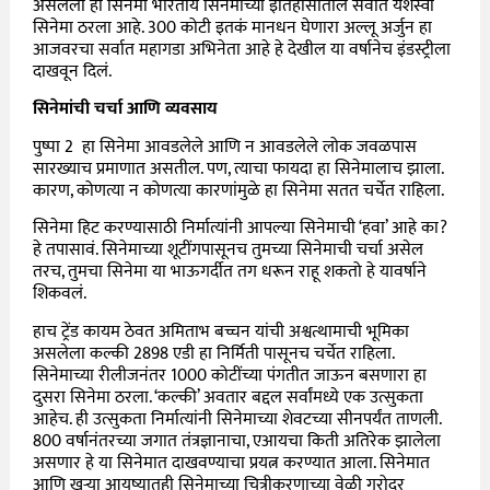
असलेला हा सिनेमा भारतीय सिनेमाच्या इतिहासातील सर्वात यशस्वी
सिनेमा ठरला आहे. 300 कोटी इतकं मानधन घेणारा अल्लू अर्जुन हा
आजवरचा सर्वात महागडा अभिनेता आहे हे देखील या वर्षानेच इंडस्ट्रीला
दाखवून दिलं.
सिनेमांची चर्चा आणि व्यवसाय
पुष्पा 2 हा सिनेमा आवडलेले आणि न आवडलेले लोक जवळपास
सारख्याच प्रमाणात असतील. पण, त्याचा फायदा हा सिनेमालाच झाला.
कारण, कोणत्या न कोणत्या कारणांमुळे हा सिनेमा सतत चर्चेत राहिला.
सिनेमा हिट करण्यासाठी निर्मात्यांनी आपल्या सिनेमाची ‘हवा’ आहे का?
हे तपासावं. सिनेमाच्या शूटींगपासूनच तुमच्या सिनेमाची चर्चा असेल
तरच, तुमचा सिनेमा या भाऊगर्दीत तग धरून राहू शकतो हे यावर्षाने
शिकवलं.
हाच ट्रेंड कायम ठेवत अमिताभ बच्चन यांची अश्वत्थामाची भूमिका
असलेला कल्की 2898 एडी हा निर्मिती पासूनच चर्चेत राहिला.
सिनेमाच्या रीलीजनंतर 1000 कोटींच्या पंगतीत जाऊन बसणारा हा
दुसरा सिनेमा ठरला. ‘कल्की’ अवतार बद्दल सर्वांमध्ये एक उत्सुकता
आहेच. ही उत्सुकता निर्मात्यांनी सिनेमाच्या शेवटच्या सीनपर्यंत ताणली.
800 वर्षानंतरच्या जगात तंत्रज्ञानाचा, एआयचा किती अतिरेक झालेला
असणार हे या सिनेमात दाखवण्याचा प्रयत्न करण्यात आला. सिनेमात
आणि खऱ्या आयुष्यातही सिनेमाच्या चित्रीकरणाच्या वेळी गरोदर