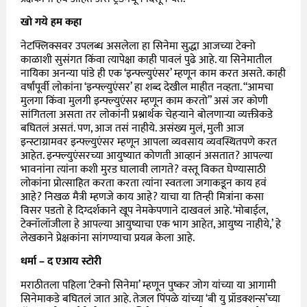
खो गये हम कहा
नेटफ्लिक्सवर उपलब्ध असलेला हा सिनेमा सुद्धा आजच्या टेक्नो
काळाशी सुसंगत किंवा त्यापेक्षा काही पावलं पुढे आहे. या सिनेमातील
नायिका अनन्या पांडे ही एक ‘इन्फ्ल्युएंसर’ म्हणून काम करत असते. काही
वर्षांपूर्वी लोकांना ‘इन्फ्ल्युएंसर’ हा शब्द देखील माहीत नव्हता. “आमचा
मुलगा किंवा मुलगी इन्फ्ल्युएंसर म्हणून काम करतो” असं जर कोणी
सांगितला असता तर लोकांनी प्रश्नार्थक चेहऱ्याने बोलणाऱ्या व्यक्तीकडे
बघितलं असतं. पण, आज तसं नाहीये. असंख्य मुलं, मुली आज
इन्स्टाग्रामवर इन्फ्ल्युएंसर म्हणून आपला व्यवसाय व्यवस्थितपणे करत
आहेत. इन्फ्ल्युएंसरच्या आयुष्यात कोणती आव्हानं असतात? आपल्या
भावनांना त्यांना कशी मुरड घालावी लागते? वस्तू विकत घेण्यासाठी
लोकांना प्रोत्साहित करता करता त्यांना स्वतःला जगाकडून काय हवं
आहे? निखळ मैत्री म्हणजे काय आहे? याचा या तिन्ही मित्रांना कसा
विसर पडतो हे दिग्दर्शकाने खूप नेमकेपणाने दाखवलं आहे. ‘मोबाईल,
टेक्नॉलॉजीला हे आपल्या आयुष्याचा एक भाग आहेत, आयुष्य नाहीये,’ हे
लेखकाने प्रेक्षकांना सांगण्याचा प्रयत्न केला आहे.
धर्मा – द एआय स्टोरी
मराठीतला पहिला ‘टेक्नो सिनेमा’ म्हणून पुष्कर जोग यांच्या या आगामी
सिनेमाकडे बघितलं जात आहे. तेजल पिंपळे यांच्या ‘बी यु प्रॉडक्शन्स’च्या