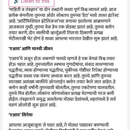
🔊 Listen to this
‘माहिती व तंत्रज्ञान’ या दोन शब्दांनी सध्या पूर्ण विश्व व्यापलं आहे. आज
प्रत्येक कंपनीला तुमच्या ऑर्डर सोबतच तुमच्या ‘डेटा’ मध्ये जास्त इंटरेस्ट
आहे. ‘आर्टिफिशियल इंटेलिजन्स’च्या जगावर झालेल्या आक्रमणाने
आजकाल तुम्ही, तुमचा वेळ हेच एक प्रॉडक्ट झालं आहे. तुमचा क्लोन
तयार करणे, दोन व्यक्तींची व्हर्च्युअली तिसऱ्या ठिकाणी प्रत्यक्ष
भेटीसारखी भेट होणं हे सध्या आपल्या भारतात देखील सुरू झालं आहे.
‘एआय’ आणि मानवी जीवन
‘एआय’चे अजून होऊ शकणारे फायदे म्हणजे हे एक वेगळं विश्व तयार
होऊ पहात आहे. तुमच्यातील स्वभाव गुणदोषांचा, संवाद साधण्याच्या
पद्धतीचा, व्यक्त होण्याच्या पद्धतीचा, चुकीच्या गोष्टींवर रिऍक्ट होण्याच्या
पद्धतीचा सध्या एक यंत्रणा अभ्यास करत आहे. तुमचे आणि तुमच्या
सारख्या असंख्य व्यक्तींचे ऑनलाईन क्लोन तयार केले जात आहेत. हे
क्लोन काही वर्षांनी तुमच्याशी बोलतील, तुमचा एकटेपणा घालवतील.
तुमचे मित्र होतील. लोकांना कोणासोबत प्रत्यक्ष भेटण्याची गरज कमी
होईल. तंत्रज्ञानाने समृद्ध असलेल्या मोठ्या देशांमध्ये, शहरांमध्ये हे सर्व
घडणं ऑलरेडी सुरू झालं आहे.
‘एआय’ सिनेमा
आपल्या आजूबाजूला जे घडत आहे, ते मोठ्या पडद्यावर बघण्याची