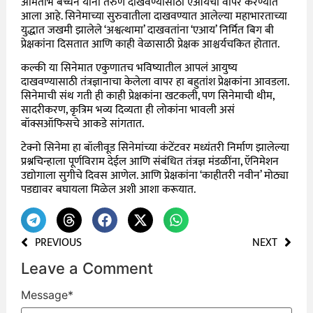
अमिताभ बच्चन यांना तरुण दाखवण्यासाठी एआयचा वापर करण्यात
आला आहे. सिनेमाच्या सुरुवातीला दाखवण्यात आलेल्या महाभारताच्या
युद्धात जखमी झालेले ‘अश्वत्थामा’ दाखवतांना ‘एआय’ निर्मित बिग बी
प्रेक्षकांना दिसतात आणि काही वेळासाठी प्रेक्षक आश्चर्यचकित होतात.
कल्की या सिनेमात एकुणातच भविष्यातील आपलं आयुष्य
दाखवण्यासाठी तंत्रज्ञानाचा केलेला वापर हा बहुतांश प्रेक्षकांना आवडला.
सिनेमाची संथ गती ही काही प्रेक्षकांना खटकली, पण सिनेमाची थीम,
सादरीकरण, कृत्रिम भव्य दिव्यता ही लोकांना भावली असं
बॉक्सऑफिसचे आकडे सांगतात.
टेक्नो सिनेमा हा बॉलीवूड सिनेमांच्या कंटेंटवर मध्यंतरी निर्माण झालेल्या
प्रश्नचिन्हाला पूर्णविराम देईल आणि संबंधित तंत्रज्ञ मंडळींना, ऍनिमेशन
उद्योगाला सुगीचे दिवस आणेल. आणि प्रेक्षकांना ‘काहीतरी नवीन’ मोठ्या
पडद्यावर बघायला मिळेल अशी आशा करूयात.
PREVIOUS
NEXT
Leave a Comment
Message
*