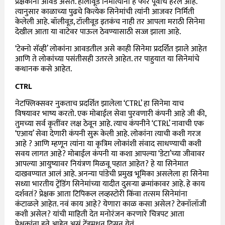
प्रेक्षकांना आवड असते. हॉलीवूड निर्मात्यांनी हे फार पूर्वीच हेरलं आहे.
त्यानुसार काळाच्या पुढचे कित्येक सिनेमांची त्यांनी आजवर निर्मिती
केलेली आहे. बॉलीवूड, टॉलीवूड इतकंच नाही तर आपला मराठी सिनेमा
देखील आता या वाटेवर पाऊल ठेवण्यासाठी सज्ज झाला आहे.
‘टेक्नो सॅव्ही’ लोकांना आवडतील असे काही सिनेमा प्रदर्शित झाले आहेत
आणि ते लोकांच्या पसंतीसही उतरले आहेत. तर पाहुयात या सिनेमांचे
कथानक कसे आहेत.
CTRL
नेटफ्लिक्सवर नुकताच प्रदर्शित झालेला ‘CTRL’ हा सिनेमा याच
विषयावर भाष्य करतो. एक मोबाईल सेवा पुरवणारी कंपनी आहे जी की,
तुमच्या सर्व कृतींवर लक्ष ठेवून आहे. त्याच कंपनीने ‘CTRL’ नावाची एक
‘एआय’ सेवा देणारी कंपनी सुरू केली आहे. लोकांना त्याची कशी गरज
आहे ? आणि म्हणून त्यांना या कृत्रिम लोकांशी संवाद साधण्याची कशी
सवय लागत आहे? मोबाईल कंपनी या कशा आपल्या ‘डेटा’च्या जीवावर
आपल्या आयुष्यावर नियंत्रण मिळवू पहात आहेत? हे या सिनेमात
दाखवण्यात आलं आहे. अनन्या पांडेची प्रमुख भूमिका असलेला हा सिनेमा
सध्या भारतीय ट्रेंडिंग सिनेमांच्या यादीत दुसऱ्या क्रमांकावर आहे. हे काय
दर्शवतं? प्रेक्षक आता टिपिकल लव्हस्टोरी किंवा तत्सम सिनेमांना
कंटाळले आहेत. नवं काय आहे? येणारा काळ कसा असेल? टेक्नॉलॉजी
कशी असेल? यांची माहिती देत मनोरंजन करणारे चित्रपट आता
प्रेक्षकांना हवे आहेत असं ट्रेंडमधून दिसून येतं.