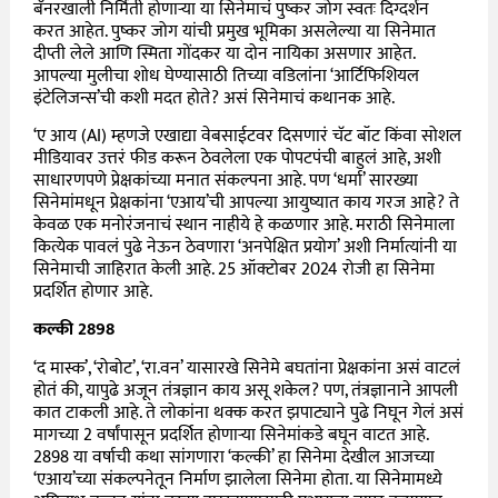
बॅनरखाली निर्मिती होणाऱ्या या सिनेमाचं पुष्कर जोग स्वतः दिग्दर्शन
करत आहेत. पुष्कर जोग यांची प्रमुख भूमिका असलेल्या या सिनेमात
दीप्ती लेले आणि स्मिता गोंदकर या दोन नायिका असणार आहेत.
आपल्या मुलीचा शोध घेण्यासाठी तिच्या वडिलांना ‘आर्टिफिशियल
इंटेलिजन्स’ची कशी मदत होते? असं सिनेमाचं कथानक आहे.
‘ए आय (AI) म्हणजे एखाद्या वेबसाईटवर दिसणारं चॅट बॉट किंवा सोशल
मीडियावर उत्तरं फीड करून ठेवलेला एक पोपटपंची बाहुलं आहे, अशी
साधारणपणे प्रेक्षकांच्या मनात संकल्पना आहे. पण ‘धर्मा’ सारख्या
सिनेमांमधून प्रेक्षकांना ‘एआय’ची आपल्या आयुष्यात काय गरज आहे? ते
केवळ एक मनोरंजनाचं स्थान नाहीये हे कळणार आहे. मराठी सिनेमाला
कित्येक पावलं पुढे नेऊन ठेवणारा ‘अनपेक्षित प्रयोग’ अशी निर्मात्यांनी या
सिनेमाची जाहिरात केली आहे. 25 ऑक्टोबर 2024 रोजी हा सिनेमा
प्रदर्शित होणार आहे.
कल्की 2898
‘द मास्क’, ‘रोबोट’, ‘रा.वन’ यासारखे सिनेमे बघतांना प्रेक्षकांना असं वाटलं
होतं की, यापुढे अजून तंत्रज्ञान काय असू शकेल? पण, तंत्रज्ञानाने आपली
कात टाकली आहे. ते लोकांना थक्क करत झपाट्याने पुढे निघून गेलं असं
मागच्या 2 वर्षांपासून प्रदर्शित होणाऱ्या सिनेमांकडे बघून वाटत आहे.
2898 या वर्षाची कथा सांगणारा ‘कल्की’ हा सिनेमा देखील आजच्या
‘एआय’च्या संकल्पनेतून निर्माण झालेला सिनेमा होता. या सिनेमामध्ये