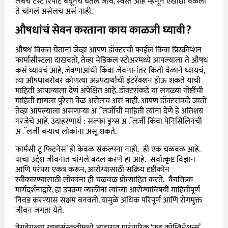
लॅबचे टेस्ट रिपोर्ट बघूनच घेतलं जावं. स्वस्त आहे म्हणून एखाद्या वेळेला
ते चांगलं असेलच असं नाही.
औषधांचं सेवन करताना काय काळजी घ्यावी?
औषधं विकत घेताना जेव्हा आपण डॉक्टरची फाईल किंवा प्रिस्क्रीप्शन
फार्मासीस्टला दाखवतो, तेव्हा मेडिकल स्टोअरमध्ये आपल्याला ते औषध
कसं घ्यायचं आहे, जेवणाआधी किंवा जेवणानंतर किती वेळाने घ्यायचं,
त्या औषधाबरोबर कोणत्या अन्नपदार्थाची इंटरॅक्शन होऊ शकते याची
माहिती आपल्याला देणं अपेक्षित आहे. डॉक्टरांकडे या सगळ्या गोष्टींची
माहिती द्यायला पुरेसा वेळ असेलच असं नाही. आपण डॉक्टरांकडे जातो
तेव्हा आपल्याला असणाऱ्या अॅलर्जीची माहिती त्यांना देणे हे अतिशय
गरजेचे आहे. उदाहरणार्थ : सल्फा ड्रग्स अॅलर्जी किंवा पेनिसिलिनची
अॅलर्जी बऱ्याच लोकांना असू शकते.
फार्मसी टू फिटनेस’ ही केवळ संकल्पना नाही. ही एक चळवळ आहे.
याचा उद्देश जीवनात चांगले बदल करणे हा आहे. सर्वोत्कृष्ट विज्ञान
आणि परंपरा एकत्र करून, आरोग्यासाठी सक्रिय दृष्टीकोन
स्वीकारण्यासाठी लोकांना ही चळवळ प्रोत्साहित करते. वैयक्तिक
मार्गदर्शनाद्वारे, हा उपक्रम व्यक्तींना त्यांच्या आरोग्याविषयी माहितीपूर्ण
निवड करण्यास सक्षम बनवतो. यामुळे अधिक परिपूर्ण आणि रोगमुक्त
जीवन जगता येते.
वेगवेगळ्या खाद्यसंस्कृतीमध्ये आहारात पारंपारिक ‘फूड कॉम्बिनेशन्स’