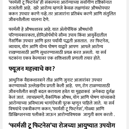
‘फार्मसी टू फिटनेस’ ही संकल्पना आरोग्याच्या सर्वांगीण दृष्टिकोनात
रुजलेली आहे. खरे आरोग्य म्हणजे केवळ लक्षणांवर औषधोपचार
करून उपचार करणे नव्हे. तर आजारांना प्रतिबंध करणे आणि संतुलित
जीवनशैलीला चालना देणे.
फार्मसी हे औषधशास्त्र आहे. यात ॲलोपॅथिक औषधांची
परिणामकारकता, होमिओपॅथीचे सौम्य उपाय किंवा आयुर्वेदातील
नैसर्गिक उपचार आणि इतर पर्यायी पद्धती असतात. तर फिटनेस,
व्यायाम, योग आणि योग्य पोषण याद्वारे आपण आपले आरोग्य
राखण्यासाठी आणि सुधारण्यासाठी प्रयत्न करत असतो. या सर्व
घटकांना एकत्र केल्यावर एक शक्तिशाली प्रणाली तयार होते.
फ्यूजन महत्त्वाचे का?
आधुनिक वैद्यकशास्त्राने तीव्र आणि जुनाट आजारांवर उपचार
करण्यामध्ये उल्लेखनीय प्रगती केली आहे. पण, रोग टाळण्यासाठी
जीवनशैलीत काही बदल करायला हवेत या मुद्द्याकडं अनेकदा दुर्लक्ष
केलं जातं. त्याचप्रमाणे, वैकल्पिक औषध, योग आणि पोषण यांच्याकडे
आरोग्याच्या अविभाज्य भागांऐवजी पूरक म्हणून पाहिले जाते. या सर्व
विषयांचे एकत्रीकरण करून, ‘फार्मसी टू फिटनेस’, गोळ्या आणि
प्रिस्क्रिप्शनच्या पलीकडे जाऊन आरोग्यविषयक जागृती काम करतो .
‘फार्मसी टू फिटनेस’चा रोजच्या आयुष्यात उपयोग