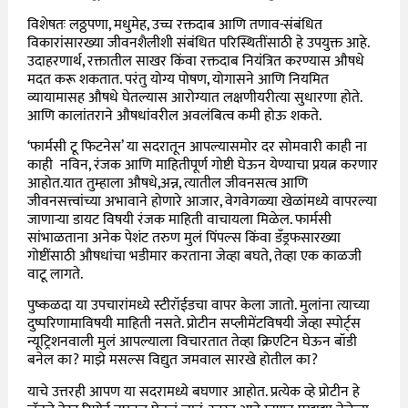
विशेषतः लठ्ठपणा, मधुमेह, उच्च रक्तदाब आणि तणाव-संबंधित
विकारांसारख्या जीवनशैलीशी संबंधित परिस्थितींसाठी हे उपयुक्त आहे.
उदाहरणार्थ, रक्तातील साखर किंवा रक्तदाब नियंत्रित करण्यास औषधे
मदत करू शकतात. परंतु योग्य पोषण, योगासने आणि नियमित
व्यायामासह औषधे घेतल्यास आरोग्यात लक्षणीयरीत्या सुधारणा होते.
आणि कालांतराने औषधांवरील अवलंबित्व कमी होऊ शकते.
‘फार्मसी टू फिटनेस’ या सदरातून आपल्यासमोर दर सोमवारी काही ना
काही नविन, रंजक आणि माहितीपूर्ण गोष्टी घेऊन येण्याचा प्रयत्न करणार
आहोत.यात तुम्हाला औषधे,अन्न, त्यातील जीवनसत्व आणि
जीवनसत्त्वांच्या अभावाने होणारे आजार, वेगवेगळ्या खेळांमध्ये वापरल्या
जाणाऱ्या डायट विषयी रंजक माहिती वाचायला मिळेल. फार्मसी
सांभाळताना अनेक पेशंट तरुण मुलं पिंपल्स किंवा डँड्रफसारख्या
गोष्टींसाठी औषधांचा भडीमार करताना जेव्हा बघते, तेव्हा एक काळजी
वाटू लागते.
पुष्कळदा या उपचारांमध्ये स्टीरॉईडचा वापर केला जातो. मुलांना त्याच्या
दुष्परिणामाविषयी माहिती नसते. प्रोटीन सप्लीमेंटविषयी जेव्हा स्पोर्ट्स
न्यूट्रिशनवाली मुलं आपल्याला विचारतात तेव्हा क्रिएटिन घेऊन बॉडी
बनेल का? माझे मसल्स विद्युत जमवाल सारखे होतील का?
याचे उत्तरही आपण या सदरामध्ये बघणार आहोत. प्रत्येक व्हे प्रोटीन हे