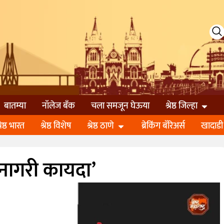
बातम्या
नॉलेज बॅंक
चला समजून घेऊया
श्रेष्ठ जिल्हा
्रेष्ठ भारत
श्रेष्ठ विशेष
श्रेष्ठ ठाणे
ब्रेकिंग बॅरिअर्स
खादाडी
नागरी कायदा’