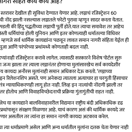
 नागरी संहिते काय काय आहे?
 स्तरावर देखील ही सुविधा देण्यात येणार आहे. लग्नाचं रजिस्ट्रेशन 60
ाची नोंद झाली नसल्यास लग्नातले फोटो पुरावा म्हणून सादर करता येतात.
डली की हिंदू पद्धतीच्या लग्नाची पूर्ती होते.यात त्याचा समावेश तर आहेच
्ती धर्मियांचा होली युनियन आणि इतर कोणत्याही धर्मातल्या विधिवर
्हणजे सर्व धार्मिक कायद्यांना पळवून लावत समान नागरी संहिता येईल ही
जा आणि परंपरेच्या प्रथांमध्ये कोणताही बदल नाही.
ांनाही रजिस्ट्रेशन करावे लागेल. त्यासाठी सरकारने विशेष पोर्टल सुरु
 जन्म झाला तर त्याला लग्नानंतर होणाऱ्या मुलांसारखेच सर्व कायदेशीर
य कायदा अनौरस मुलांनाही समान अधिकार देऊ करतो. ‘लग्नाच्या
 इन रिलेशनशिप असते. पण अनेकदा त्यातला अत्याचार हा घरगुती हिंसाचार
त्र न्यायाधिकरणही लागू होत नाही. लिव्ह इन नात्यांची नोंदणी झाली तर
 तर होतोच आणि विवाहविच्छेदनाची प्रक्रिया गुंतागुंतीची राहत नाही.
जेच या कायद्याने बालविवाहावरील विद्यमान राष्ट्रीय बंदी अधिकाधिक दृढ
 प्रथांपासून संरक्षण मिळणार आहे. याचं कारण असं की धार्मिक कायदे जर
 करणार असतील तर त्यांना हा समान नागरी कायदा अटकाव करेल.
ा त्या धर्माप्रमाणे असेल आणि अन्य धर्मातील मुलांना दत्तक घेता येणार नाही