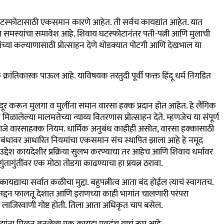
ा घटस्फोटासाठी एकसमान कारणे आहेत. ती सर्वच कायद्यांत आहेत. यात
या समस्यांचा समावेश आहे. शिवाय घटस्फोटानंतर पती-पत्नी आणि मुलाची
ंच्या कल्याणासाठी प्रोत्साहन देणे थोडक्यात पोटगी आणि देखभाल या
क क्रांतिकारक पाऊल आहे. याविषयक तरतुदी पूर्वी फक्त हिंदू धर्म निगडित
दूर करून मुलगा व मुलींना समान वारसा हक्क प्रदान होत आहेत. हे लैंगिक
ळालेल्या मालमत्तेच्या न्याय्य वितरणास प्रोत्साहन देते. म्हणजेच या संपूर्ण
णजे वारसाहक्क नियम. धार्मिक अनुबंध काहीही असोत, वारसा हक्कासाठी
ेसंबंधावर आधारित नियमांचा एकसमान संच स्थापित झाला आहे हे नमूद
 उद्देश कायदेशीर प्रक्रिया सुलभ करण्याचा तर आहेच आणि शिवाय धर्मावर
गुंतागुंतींवर एक मोठा तोडगा काढण्याचा हा प्रयत्न ठरावा.
ायद्याचा सर्वात कळीचा मुद्दा. बहुपत्नीत्व आता बंद होईल त्याचं स्वागतच.
्दन फालतू देशात आणि इराणच्या काही भागांत चालणारी परंपरा
ही लाजिरवाणी गोष्ट होती. तिला आता अधिकृत चाप बसेल.
कायद्यांना मिळून बनलेला एक कायदा एवढंच याचं रूप आहे.