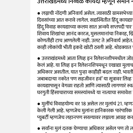
उत्तराखंडमध्ये निव्वळ कायदा म्हणून समान
● लग्नाची नोंदणी अनिवार्य असेल. त्यासाठी ग्रामसभेच्या
दिवसांच्या आत करावे लागेल. सद्यस्थितीत हिंदू कायद्य
हिंदू विवाह कायद्याच्या कलम सात अन्वये सप्तपदी पार प
शिवाय शिखांचा आनंद कारज, मुसलमानांचा निकाह, ख्रिस
कोणतीही टाच आणलेली नाही. उलट ते अनिवार्य आहेत. म
काही लोकांची भीती इकडे खोटी ठरली आहे. थोडक्यात पू
● उत्तराखंडमध्ये आता लिव्ह इन रिलेशनशीपमधील जोडप्य
केलं आहे. या लिव्ह इन रिलेशनशिपमधून एखाद्या मुलाचा
अधिकार असतील. यात पुन्हा काहीही बदल नाही. भारती
जबाबदाऱ्या नकोत पण सहजीवन हवं’ या सूत्रावर लिव्ह
कायद्यापासून वेगळा राहतो आणि त्यासाठी लागणारं स्वतं
घरगुती हिंसाचाराच्या समस्यांमध्ये या नात्याचा समावेश
● मुलींचं विवाहयोग्य वर 18 असेल तर मुलांचं 21. म्हण
केली गेली आहे. म्हणजेच मुलांना हानिकारक पारंपारिक
प्युबर्टी म्हणजेच लहानपण सरल्यावर लग्नाला आग्रह
● सर्वांना मुलं दत्तक घेण्याचा अधिकार असेल पण तो त्य