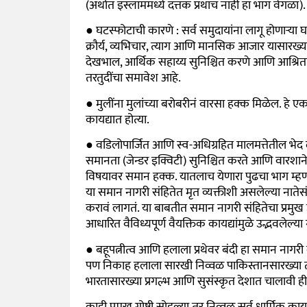
(अर्थात इस्लाममध्ये दत्तक प्रथाच नाही हा भाग वेगळा).
● घटस्फोटाची कारणे : सर्व समुदायांना लागू होणाऱ्य
क्रौर्य, व्यभिचार, त्याग आणि मानसिक आजार यासारख्
देखभाल, आर्थिक सहाय्य सुनिश्चित करणे आणि आश्रिता
तरतुदींचा समावेश आहे.
● मुलींना मुलांच्या बरोबरीनं वारसा हक्क मिळेल. हे ए
कायद्यात होत्या.
● वडिलोपार्जित आणि स्व-अधिग्रहित मालमत्तेतील भेद 
समानता (जेन्डर इक्विटी) सुनिश्चित करते आणि वारशाने मि
विषयावर समान हक्क. यातलाच येणारा पुढचा भाग म्ह
या समान नागरी संहितेत मृत व्यक्तीशी असलेल्या नात
करावं लागतं. या बाबतीत समान नागरी संहितेचा प्रमुख
आधारित वैविध्यपूर्ण वैयक्तिक कायद्यांमुळे उद्भवलेल्या 
● बहूपत्नीत्व आणि हलाला प्रथेवर बंदी हा समान नागरी क
पण निकाह हलाला सारखी निव्वळ पाकिस्तानसारख्या तद
भारतासारख्या प्रगल्भ आणि सुसंस्कृत देशात चालावी 
काही प्रमुख गोष्टी सोडल्या तर निव्वळ सर्व धार्मिक 