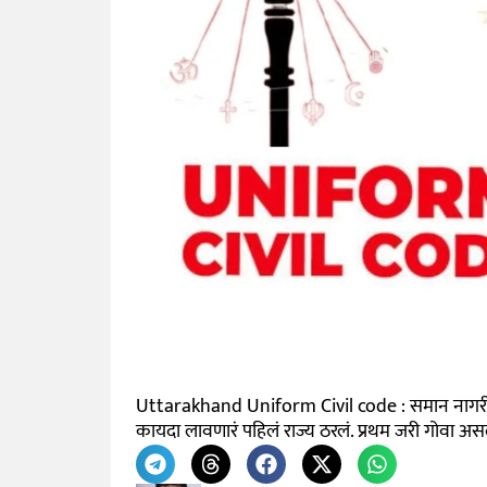
Uttarakhand Uniform Civil code : समान नागरी संहि
कायदा लावणारं पहिलं राज्य ठरलं. प्रथम जरी गोवा असलं