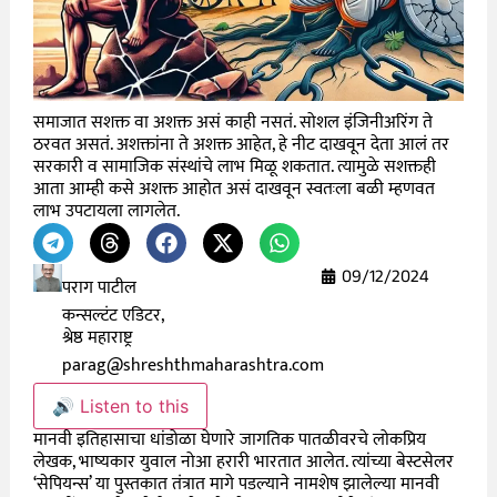
समाजात सशक्त वा अशक्त असं काही नसतं. सोशल इंजिनीअरिंग ते
ठरवत असतं. अशक्तांना ते अशक्त आहेत, हे नीट दाखवून देता आलं तर
सरकारी व सामाजिक संस्थांचे लाभ मिळू शकतात. त्यामुळे सशक्तही
आता आम्ही कसे अशक्त आहोत असं दाखवून स्वतःला बळी म्हणवत
लाभ उपटायला लागलेत.
09/12/2024
पराग पाटील
कन्सल्टंट एडिटर,
श्रेष्ठ महाराष्ट्र
parag@shreshthmaharashtra.com
🔊 Listen to this
मानवी इतिहासाचा धांडोळा घेणारे जागतिक पातळीवरचे लोकप्रिय
लेखक, भाष्यकार युवाल नोआ हरारी भारतात आलेत. त्यांच्या बेस्टसेलर
‘सेपियन्स’ या पुस्तकात तंत्रात मागे पडल्याने नामशेष झालेल्या मानवी