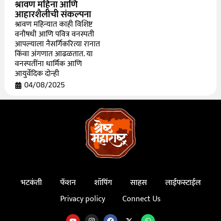
श्रावण महिना आणि
आहारशैलीची संकल्पना
श्रावण महिन्यात काही विशिष्ट
वनौषधी आणि पवित्र वनस्पती
आपल्याला नैसर्गिकरित्या रानात
किंवा अंगणात आढळतात. या
वनस्पतींना धार्मिक आणि
आयुर्वेदिक दोन्ही
04/08/2025
भटकंती
फॅशन
शॉपिंग
साहस
लाईफस्टाईल
Privacy policy
Connect Us