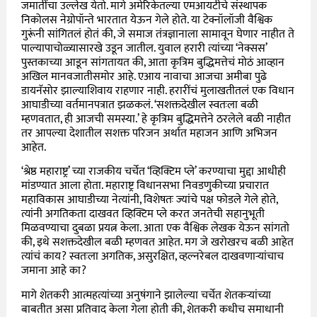
जमातींचा उल्लेख येतो. मागे अमेरिकेतल्या एमआयटीचे संस्थापक
निकोलस नेग्रोपॉन्ते भारतात येऊन गेले होते. या टेक्नॉलॉजी वैश्विक
गुरूंनी सांगितलं होतं की, जे समाज तंत्रज्ञानाला सामावून घेणार नाहीत ते
पाल्यापाचोळ्यासारखे उडून जातील. युवाल हरारी त्यांच्या ‘नेक्सस’
पुस्तकाच्या आडून सांगतायत की, आता कृत्रिम बुद्धिमत्तेचं मोठं आव्हान
अखिल मानवजातीसमोर आहे. एआय नावाचा आजचा अमीबा पुढे
डायनॅसोर झाल्याशिवाय राहणार नाही. हरारींचं मुलाखतीतलं एक विधान
आघाडीच्या वर्तमानपत्रात झळकलं. ‘सशक्तदेखील स्वतःला बळी
म्हणवतात, ही आजची समस्या.’ हे कृत्रिम बुद्धिमत्तेने ठरलेले बळी नाहीत
तर आपल्या देशातील सशक्त परिजन अर्थात महाजन आणि अभिजन
आहेत.
‘श्रेष्ठ महाराष्ट्र’ च्या राजकीय चर्चेत ‘व्हिक्टिम प्ले’ करण्याचा मुद्दा आधीही
मांडण्यात आला होता. महाराष्ट्र विधानसभा निवडणुकीच्या प्रचारात
महाविकास आघाडीच्या नेत्यांनी, विशेषतः ज्यांचे पक्ष फोडले गेले होते,
त्यांनी अगतिकता दाखवत व्हिक्टिम प्ले करत जनतेची सहानुभूती
मिळवण्याचा दुबळा प्रयत्न केला. आता एक वैश्विक लेखक येऊन सांगतो
की, इथे सशक्तदेखील बळी म्हणवत आहेत. मग जे खरोखरच बळी आहेत
त्यांचं काय? स्वतःला अगतिक, असुरक्षित, व्हल्नरेबल दाखवणाऱ्यांचाच
जमाना आहे का?
मागे शेतकरी आत्महत्यांच्या अनुषंगाने झालेल्या चर्चेत शेतकऱ्यांच्या
बाबतीत असा प्रतिवाद केला गेला होती की, शेतकरी कधीच समाधानी