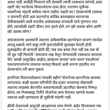
असत नाही. कधीही विचारलं तरी शेतकरी त्याची रडकथाच सांगतो, असा
शहरी पोट भरलेल्या विचारवंताचा दावा होता. नारायण सुर्वेंच्या
भाकरीच्या चंद्राची कविता त्यांना माहीत नव्हती का? शेतकऱ्यांची रडकथा
न संपणारी होती असं वाटणारेच कोविड कालखंडात भारताच्या
शेतीव्यवस्थेने कशी भारतीय अर्थव्यवस्था वाचवली याचे गुणगान गात
होते. त्याचवेळी शहरी जीवन ठप्प झाले होते. मग खरे सशक्त कोण आणि
खरे अशक्त कोण?
समाजातल्या अशक्तांनी स्वतःला अधिकाधिक व्हल्नरेबल ठरवणं एकवेळ
समजू शकतो. मागे डाकू राणी फुलनदेवीची मुलाखत घेतली होती.
मुलाखतीत ती म्हणाली होती की, ‘जब तक बच्चा रोता नहीं तब तक माँ
भी दूध नहीं पिलाती.’ समाजाचं लक्ष वेधून घेण्यासाठी रडकथाच कामाला
येते. ‘आम्ही असुरक्षित आहोत, आम्हाला वाचवा’ असा सतत ‘एसओएस’
पसरवणाऱ्यांनाच लाभाचा फायदा मिळतो अशी धारणा झालीय. मग
शेतकऱ्यांचं तरी काय चुकलं.
हरारींच्या विधानासोबतच ‘लाडकी बहीण’ योजनेच्या छाननीच्या बातम्या
लागल्यात. काही सशक्त भगिनींनी दीड हजार रुपयांच्या मोहापायी
स्वतःला लाडक्या कॅटगरीत बसवण्यासाठी आटापिटा केल्याचं निष्पन्न
होतंय. त्या नियमबाह्य रीतीने योजनेचा लाभ घेतायत. म्हणजे सशक्त
स्वतःला बळी म्हणवतात ही चुकीची मांडणी नाही.
क्रीमी लेअरमध्ये असूनही आरक्षणाचा लाभ घेणारे. बाहेर मिरवायला एक