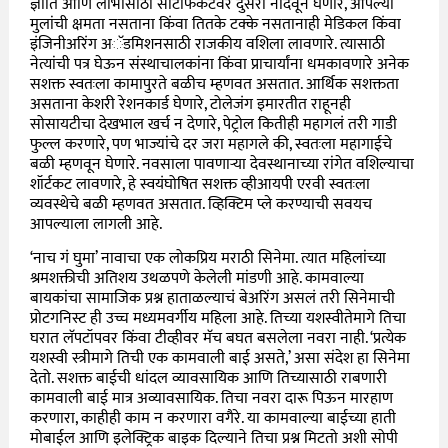
ज्ञाति आणि लाभासाठी सर्टिफिकेटवर दुसरी नोंदवून घेणारे, आपल्या
मुलांची क्षमता नसताना किंवा तितके टक्के नसतानाही मेडिकल किंवा
इंजिनीअरिंग अॅडमिशनसाठी राजकीय वशिला लावणारे. त्यासाठी
नेत्यांची पत्र घेऊन संस्थाचालकांना किंवा प्राचार्यांना धमकावणारे अनेक
सशक्त स्वतःला कामापुरते बळीच म्हणवत असतात. आर्थिक सशक्तता
असताना केशरी रेशनकार्ड घेणारे, टोलेजंग इमारतीत राहूनही
सोसायटीचा देखभाल खर्च न देणारे, पेट्रोल कितीही महागलं तरी गाडी
फुल्ल करणारे, पण भाज्यांचे दर जरा महागले की, स्वतःला महागाईचे
बळी म्हणवून घेणारे. नवसाला पावणाऱ्या देवस्थानाच्या रांगेत वशिल्याचा
शॉर्टकट लावणारे, हे स्वयंघोषित सशक्त व्हीआयपी एरवी स्वतःला
व्यवस्थेचे बळी म्हणवत असतात. व्हिक्टिम प्ले करण्याची सवयच
आपल्याला लागली आहे.
‘नाच गं घुमा’ नावाचा एक लोकप्रिय मराठी सिनेमा. त्यात महिलांच्या
श्रमशक्तीची अतिशय उथळपणे केलेली मांडणी आहे. कामवाल्या
बायकांचा सामाजिक प्रश्न हाताळल्याचं बेअरिंग असलं तरी सिनेमाची
प्रोटगनिस्ट ही उच्च मध्यमवर्गीय महिला आहे. तिच्या यशस्वीतेमागे तिचा
घरात लॅपटॉपवर किंवा टीव्हीवर मॅच बघत बसलेला नवरा नाही. ‘प्रत्येक
यशस्वी स्त्रीमागे तिची एक कामवाली बाई असते,’ असा संदेश हा सिनेमा
देतो. सशक्त बाईची धांदल व्यावसायिक आणि तिच्यासाठी राबणारी
कामवाली बाई मात्र अव्यावसायिक. तिचा नवरा दारू पिऊन मारहाण
करणारा, काहीही काम न करणारा वगैरे. या कामवाल्या बाईच्या हाती
मोबाईल आणि इलेक्ट्रिक बाइक दिल्याने तिचा प्रश्न मिटतो अशी सोपी