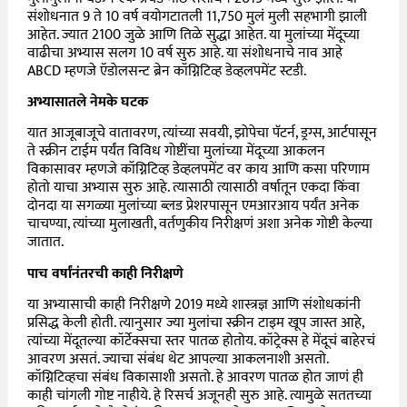
संशोधनात 9 ते 10 वर्ष वयोगटातली 11,750 मुलं मुली सहभागी झाली
आहेत. ज्यात 2100 जुळे आणि तिळे सुद्धा आहेत. या मुलांच्या मेंदूच्या
वाढीचा अभ्यास सलग 10 वर्ष सुरु आहे. या संशोधनाचे नाव आहे
ABCD म्हणजे ऍडोलसन्ट ब्रेन कॉग्निटिव्ह डेव्हलपमेंट स्टडी.
अभ्यासातले नेमके घटक
यात आजूबाजूचे वातावरण, त्यांच्या सवयी, झोपेचा पॅटर्न, ड्रग्स, आर्टपासून
ते स्क्रीन टाईम पर्यंत विविध गोष्टींचा मुलांच्या मेंदूच्या आकलन
विकासावर म्हणजे कॉग्निटिव्ह डेव्हलपमेंट वर काय आणि कसा परिणाम
होतो याचा अभ्यास सुरु आहे. त्यासाठी त्यासाठी वर्षातून एकदा किंवा
दोनदा या सगळ्या मुलांच्या ब्लड प्रेशरपासून एमआरआय पर्यंत अनेक
चाचण्या, त्यांच्या मुलाखती, वर्तणुकीय निरीक्षणं अशा अनेक गोष्टी केल्या
जातात.
पाच वर्षांनंतरची काही निरीक्षणे
या अभ्यासाची काही निरीक्षणे 2019 मध्ये शास्त्रज्ञ आणि संशोधकांनी
प्रसिद्ध केली होती. त्यानुसार ज्या मुलांचा स्क्रीन टाइम खूप जास्त आहे,
त्यांच्या मेंदूतल्या कॉर्टेक्सचा स्तर पातळ होतोय. कॉट्रेक्स हे मेंदूचं बाहेरचं
आवरण असतं. ज्याचा संबंध थेट आपल्या आकलनाशी असतो.
कॉग्निटिव्हचा संबंध विकासाशी असतो. हे आवरण पातळ होत जाणं ही
काही चांगली गोष्ट नाहीये. हे रिसर्च अजूनही सुरु आहे. त्यामुळे सततच्या