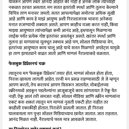
यावरून आपण स्वतः आनंदी आहोत की नाही हे अनेक लोक त्यांच्याही
नकळत ठरवत असतात. मग सतत इतरांशी स्पर्धा आणि तुलना केल्याने
विचित्र ताण मनावर जमतो. सतत आपल्यापेक्षा समोरचा अधिक सुखी
आहे आणि काय हे माझं आयुष्य अशी निराशाजनक भावना अनेकदा
मनात रुजण्याची शक्यता असते. आपण काहीच मज्जा करत नाही, किंवा
माझ्या आयुष्यात त्यांच्यापेक्षा कमी आनंद आहे, इथपासून मिळणाऱ्या
लाईक पर्यंत प्रत्येक गोष्ट इतरांवर अवलंबून असते. खरंतर स्पर्धा आणि
तुलना हा माणसाचा मूलभूत स्वभाव आहे पण, सोशल मिडियाचा वेग,
इतरांच्या आयुष्यात काय चालू आहे याचे सतत मिळणारे अपडेट्स यामुळे
हा ताण झपाट्याने वाढत जातो आणि माणसं नैराश्याकडे वळतात.
फेसबुक डिप्रेशनचं चक्र
त्यातूनच मग ‘फेसबुक डिप्रेशन’ तयार होतं. माणसं सोशल होता होता,
निराश व्हायला लागली आहेत. एरवी मन प्रसन्न राहण्यासाठी जे जे म्हणून
आपण करतो, तेच करायचं आपण विसरून जातायेत. मोबाईलच्या
स्क्रीनमध्ये अडकून पडलेल्यांना आजूबाजूचे काय सांगतायत ते ऐकू येत
नाही. ऐकू आलं तरी समजत नाही. सोशल मीडिया आणि स्क्रीन माणसांना
एकटं करु शकतं त्यातून मग माणसं नुसती एकटी होत नाहीत तर
काहीशी एकाकीही होतात. निराशेने ग्रासली जातात. ही निराशा
घालवायला मग पुन्हा सोशल मिडियाच्याच छायेत जातात. जात राहतात.
आनंद मिळत नाही. नैराश्याचे फास मात्र आवळले जातात.