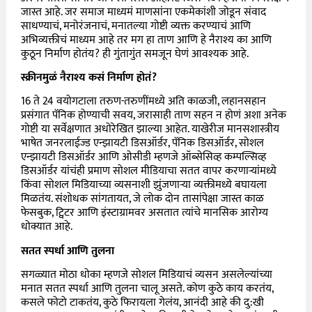
जास्त आहे. जर समाज माध्यमं माणसांना एकमेकांशी जोडून संवाद
साधण्याचं, मनोरंजनाचं, मनातल्या गोष्टी व्यक्त करण्याचं आणि
अभिव्यक्तीचं माध्यम आहे तर मग हा ताण आणि हे नैराश्य का आणि
कुठून निर्माण होतंय? ही गुंतागुंत समजून घेणं आवश्यक आहे.
स्क्रीनमुळं नैराश्य कसं निर्माण होतं?
16 ते 24 वयोगटाला तरुण-तरुणींमध्ये अति काळजी, लहानसहान
प्रसंगात पॅनिक होण्याची सवय, जरासाही ताण सहन न होणं अशा अनेक
गोष्टी या सर्वेक्षणात अधोरेखित झाल्या आहेत. याखेरीज मानसशास्त्रीय
भाषेत जनरलाईज्ड एन्झायटी डिसऑर्डर, पॅनिक डिसऑर्डर, सोशल
एन्झायटी डिसऑर्डर आणि ओसीडी म्हणजे ऑब्सेसिव्ह कम्पल्सिव्ह
डिसऑर्डर यांचंही प्रमाण सोशल मीडियाचा सतत वापर करणाऱ्यांमध्ये
किंवा सोशल मिडियाच्या व्यसनाशी झुंजणाऱ्या व्यक्तीमध्ये बघायला
मिळतंय. संशोधक सांगतायत, जे लोक दोन तासांपेक्षा जास्त काळ
फेसबुक, ट्विटर आणि इंस्टाग्रामवर असतात त्यांचे मानसिक आरोग्य
धोक्यात आहे.
सतत स्पर्धा आणि तुलना
सगळ्यात मोठा धोका म्हणजे सोशल मिडियाचं व्यसन असलेल्यांच्या
मनात सतत स्पर्धा आणि तुलना चालू असते. कोण कुठे काय करतंय,
कसले फोटो टाकतंय, कुठे फिरायला गेलंय, आनंदी आहे की दु:खी