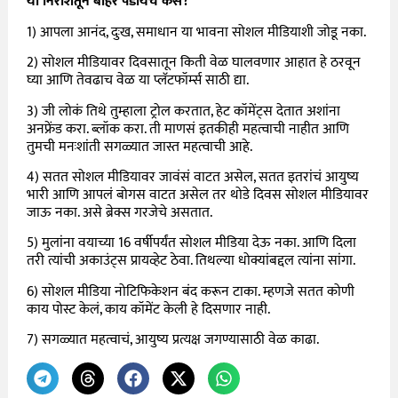
या निराशेतून बाहेर पडायचं कसं?
1) आपला आनंद, दुःख, समाधान या भावना सोशल मीडियाशी जोडू नका.
2) सोशल मीडियावर दिवसातून किती वेळ घालवणार आहात हे ठरवून
घ्या आणि तेवढाच वेळ या प्लॅटफॉर्म्स साठी द्या.
3) जी लोकं तिथे तुम्हाला ट्रोल करतात, हेट कॉमेंट्स देतात अशांना
अनफ्रेंड करा. ब्लॉक करा. ती माणसं इतकीही महत्वाची नाहीत आणि
तुमची मनःशांती सगळ्यात जास्त महत्वाची आहे.
4) सतत सोशल मीडियावर जावंसं वाटत असेल, सतत इतरांचं आयुष्य
भारी आणि आपलं बोगस वाटत असेल तर थोडे दिवस सोशल मीडियावर
जाऊ नका. असे ब्रेक्स गरजेचे असतात.
5) मुलांना वयाच्या 16 वर्षीपर्यंत सोशल मीडिया देऊ नका. आणि दिला
तरी त्यांची अकाउंट्स प्रायव्हेट ठेवा. तिथल्या धोक्यांबद्दल त्यांना सांगा.
6) सोशल मीडिया नोटिफिकेशन बंद करून टाका. म्हणजे सतत कोणी
काय पोस्ट केलं, काय कॉमेंट केली हे दिसणार नाही.
7) सगळ्यात महत्वाचं, आयुष्य प्रत्यक्ष जगण्यासाठी वेळ काढा.