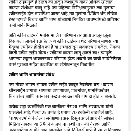
स्क्रीन टाईममुळे हे होतंय की अजून कशामुळे यावर अधिक खोलात
जाऊन संशोधन चालू आहे. पण पहिल्या निरीक्षणानुसार ज्या मुलांचा
स्क्रीनटाईम दोन तासांपेक्षा जास्त आहे, त्या मुलांना थिंकिंग अँड लँग्वेज
टेस्ट म्हणजे विचार आणि भाषा यांच्याशी निगडित चाचण्यांमध्ये अतिशय
कमी मार्क मिळाले.
अति स्क्रीन टाईमचे मनोसामाजिक परिणाम तर आता आजूबाजूला
दिसायला लागलेच आहेत. पण स्क्रीन टाईमचा थेट परिणाम माणसांच्या
मेंदूच्या रचनेवर होतोय का हे या अभ्यासातून लवकरच समजेल. नेमका
किती स्क्रीन टाईम योग्य? स्क्रीनचं व्यसन लागू शकतं का? त्यामुळे
आपल्या एकूण आकलनावर परिणाम होऊ शकतो का याची सायंटिफिक
उत्तरं पुराव्या सहित कदाचित या संशोधनातून मिळतील.
स्क्रीन आणि भावनांचा संबंध
पण तोवर आपण आपला स्क्रीन टाईम काबूत ठेवलेला बरा ! कारण
ऑनलाईन जगाचा आपल्या जगण्यावर, भावनांवर, मानसिकतेवर,
विचारांवर आणि वर्तनावर कळत नकळत परिणाम हा होताच असतो.
प्रत्येक सहा व्यक्तींपैकी एक व्यक्तीला नैराश्य आणि अस्वस्थता यांनी
ग्रासलेलं आहे. गेल्या 25 वर्षात हे प्रमाण 70 टक्केनी वाढलेलं आहे.
‘वायएचएम’ ने केलेल्या सर्वेक्षणात असं दिसून आलं आहे की सोशल
मिडिया वापरणाऱ्या 5 पैकी 4 जणांना कधी ना कधी नैराश्य आणि
अस्वस्थतेला सामोरं जावं लागलेलं आहे. टिनेजर्स मध्ये हे प्रमाण विलक्षण