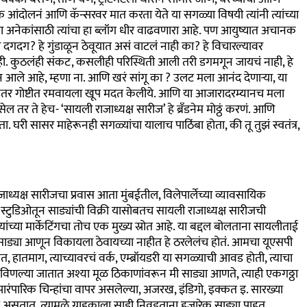
आंदोलनं आणि कॅन्सरवर मात करता येते या सगळ्या विषयी त्यांनी त्यांच्या
ऱ्या अनेकांसाठी त्यांचा हा ब्लॉग धीर वाढवणारा आहे. पण आयुष्यात अचानक
रे दगदग
?
हे गुंडाळून ठेवूयात असं वाटलं नाही का
?
हे विचारल्यावर
ी. कुठलंही संकट, कसलीही परिस्थिती आली तरी डगमगून जायचं नाही, हे
न आले आहे, म्हणा ना. आणि खरं सांगू का
?
उलट मला आनंद देणाऱ्या, या
इतर गोष्टीत रमवायला खूप मदत केलीये.
आणि या आजारादरम्यानच मला
सेल तर ते हेच-
‘
सायली राजाध्यक्ष सारीज
’
हे ब्रँडनेम मोठ्ठं करणं. आणि
. घरी सासर माहेरूनही सगळ्यांचा यालाच पाठिंबा होता, की तू तुझं स्वतंत्र,
ाध्यक्ष सारीजचा प्रवास आता मुंबईतील, विलेपार्लेच्या व्यावसायिक
ष स्टुडिओतून साड्यांची विक्री यासोबतच सायली राजाध्यक्ष सारीजची
्यांच्या मार्केटिंगचा तोच एक मुख्य स्रोत आहे. या बद्दल बोलताना सायलीताई
 साड्या आणून विकायला ठेवायच्या नाहीत हे ठरलेलंच होतं. आमचा यूएसपी
पोत, हातमाग, त्याच्यावरचं वर्क, एम्ब्रॉयडरी या सगळ्याची आवड होती, त्याचा
विणल्या जातात अश्या मूळ ठिकाणांवरून मी साड्या आणते, त्याही एकगठ्ठा
, पारंपारिक चिन्हांचा वापर असलेल्या, अजरख, इंडिगो, इक्कत
इ. सारख्या
 असतात. त्यामुळे ग्राहकाला साडी निवडताना हजारेक साड्या पाहत