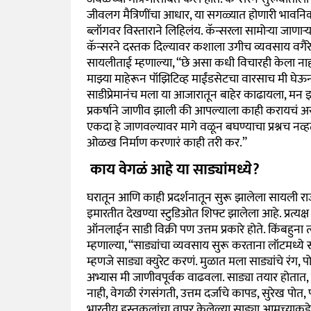
जीवलग मैत्रिणींचा आधार, या सगळ्यात होणारी भावनिक 
ब्लॉगवर विस्ताराने लिहिलंय. कॅन्सरला सामोऱ्या जाणा
कॅन्सरने दस्तक दिल्यावर कशाला उगीच व्यवसाय वगै
सायलीताई म्हणाल्या,
“
छे असा कधी विचारही केला नाह
माझ्या माहेरून पॉझिटिव्ह माईंडसेटचा वारसाच मी घेऊ
साडीप्रेमानंच मला या आजारातून बाहेर काढायला, मन 
प्रकर्षाने जाणीव झाली की आपल्याला काही करायचं अ
एकदा हे जाणवल्यावर मागे वळून बघण्याचा प्रश्नच नव्हता
ओळख निर्माण करणारं काही तरी कर.
”
काय वेगळं आहे या साड्यांमध्ये?
घरातून आणि काही प्रदर्शनातून सुरू झालेला सायली राज
इमारतीत देखण्या स्टुडिओत शिफ्ट झालेला आहे. प्रत्यक्
ऑनलाईन साडी विक्री पण उत्तम प्रकारे होते. किंबहुना त
म्हणाल्या,
“
साड्यांचा व्यवसाय सुरू करताना लॉटमध्ये
म्हणजे साड्या क्युरेट करणं. मुळात मला साड्यांचे रंग, 
अभ्यास मी जाणीवपूर्वक वाढवला. साड्या तयार होतात, 
नाही, वेगळी रंगसंगती, उत्तम दर्जाचे कापड, सुरेख पोत
भारतीय हस्तकलांचा वापर केलेल्या साड्या आमच्याकडे