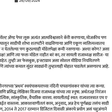
26/09/2024
सॉल्ट ॲण्ड पेपर लूक अत्यंत आत्मविश्वासाने कॅरी करणाऱ्या, मोजकीच पण
ज घालून साडीची शोभा शतपटीने वाढविणाऱ्या आणि एकूण व्यक्तिमत्त्वातच
 न घेतलेल्या पण कुठल्याही मॉडेलपेक्षा कमी नसणाऱ्या- अश्या कोण
?
असा
क्ष
!
आणि त्या फक्त मॉडेल नाहीत बरं का, तर सायली राजाध्यक्ष सारीज- या
जकही आहेत. तुम्ही जर फेसबुक, इन्स्टाग्राम असा सोशल मीडिया नियमितपणे
ि त्यांच्या कमाल सुंदर साड्यांनी तुम्हालाही मोहात पाडलेलं असणारच आहे.
जीनगरच्या
‘
प्रथम
’
स्वयंपाकघराच्या नंदिनी चपळगांवकर यांच्या त्या कन्या.
णि प्रसिद्ध लेखिका विजया राजाध्यक्ष यांच्या त्या स्नुषा. अर्थतज्ज्ञ निरंजन
ाहित्यिक, सांस्कृतिक, वैचारिक वारसा. सायलीताई स्वत
:
राज्यशास्त्रात एम ए
बईत वास्तव्य. आकाशवाणीतलं काम, अनुवाद, अन्न हेच पूर्णब्रह्म तसंच साडी
ग, 2014 ते 2017 दरम्यान डिजिटल दिवाळी अंकाचे प्रयोग असं चहुअंगाने