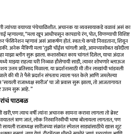
ी त्यांच्या वयाच्या पंचेचाळिशीत. अचानक या व्यवसायाकडे वळावं असं का
ाई म्हणाल्या,
“
मला खूप आधीपासून कापडाचे रंग, पोत, विणण्याची विशिष्ट
ंकर फॅसिनेशन म्हणावं असं आकर्षण होतं. स्वत
:
चे कपडे निवडताना, शिवून
डकी. अनेक मैत्रिणी मला
‘
तुझी चॉईस चांगली आहे, आमच्यासोबत खरेदीला
हा माझा ब्लॉग सुरू झाला. कशासोबत काय चांगलं दिसेल, याचा अंदाज
ये माझ्या राहत्या घरी निव्वळ हौसेपायी साडी, त्यावर शोभणारे ब्लाऊज
िशय उत्तम प्रतिसाद मिळाला. या प्रदर्शनासाठी मी तीन लाखांची भांडवली
ले की मी ते पैसे प्रदर्शन संपताच त्याला परत केले आणि जमलेल्या
ून
‘
सायली राजाध्यक्ष सारीज
’
चा जो प्रवास सुरू झाला, तो आजतागायत
उत्तम सुरू आहे.
”
रांचं पाठबळ
 खरी,पण त्याच वर्षी त्यांना अचानक सामना करावा लागला तो ब्रेस्ट
ापायातलं त्राण जातं, लोक निरवानिरवीची भाषा बोलायला लागतात, पण
ी सायली राजाध्यक्ष सारीजच्या संक्रांत स्पेशल साड्यांसाठीचे खास शूट
 धक्का बसणं, ताण येणं, ट्रीटमेंटला धीराने सामोरं जाणं, घरच्यांचा आणि