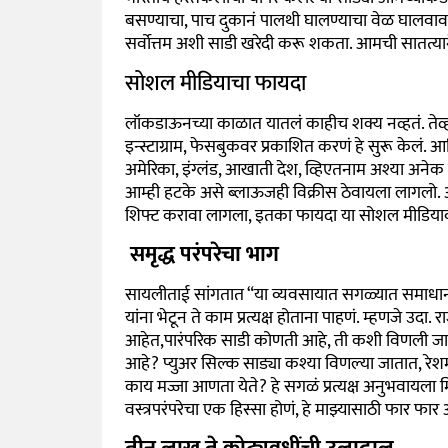
बसण्याचा, पाच दुकानं पालथी घालण्याचा वेळ घालवावा
सर्वोत्तम अशी साडी खरेदी करू शकता. आमची सातत्याने
सोशल मीडियाचा फायदा
लॉकडाऊनच्या काळात यातलं काहीच शक्य नव्हतं. तेव्हा मग
इन्स्टाग्राम, फेसबुकवर प्रकाशित करणं हे सुरू केलं
अमेरिका, इंग्लंड, आखाती देश, व्हिएतनाम अश्या अनेक
आम्ही हटके असे ब्लाऊजही विक्रीस ठेवायला लागलो. आ
शिफ्ट करावा लागला, इतका फायदा या सोशल मीडियावरू
समृद्ध परंपरेचा भाग
सायलीताई सांगतात
“
या व्यवसायात सगळ्यात समाधान
यांना भेटून ते काम प्रत्यक्ष होताना पाहणं. म्हणजे उदा
आहेत,पारंपरिक साडी कोणती आहे, ती कशी विणली जाते
आहे
?
प्युअर सिल्क साड्या कश्या विणल्या जातात, रेश
काय मज्जा आणता येते
?
हे सगळं प्रत्यक्ष अनुभवायला
वस्त्रपरंपरेचा एक हिस्सा होणं, हे माझ्यासाठी फार फा