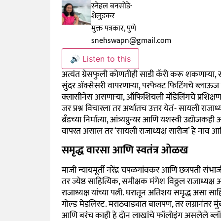
स्नेहल बनसोडे-
शेलुडकर
मुक्त पत्रकार, पुणे
snehswapn@gmail.com
🔊 Listen to this
अत्यंत ग्रेसफुली कोणतीही साडी कॅरी करू शकणाऱ्या, 
सुंदर ॲक्सेसरी वापरणाऱ्या, परफेक्ट फिटिंगचे ब्लाऊ
क्लासीनेस असणाऱ्या, ऑफिशियली मॉडेलिंगचे प्रशिक्षण
जर प्रश्न विचारला
तर अर्थातच उत्तर येतं- सायली राजाध्य
ब्रँडच्या निर्मात्या, आंत्र्यप्रुन्यर आणि यशस्वी उद्यो
वापरत असाल तर
‘
सायली राजाध्यक्ष सारीज
’
हे नाव आण
समृद्ध वारसा आणि स्वतंत्र ओळख
माजी न्यायमूर्ती नरेंद्र चपळगांवकर आणि छत्रपती संभा
तर ज्येष्ठ साहित्यिक, समीक्षक मंगेश विठ्ठल राजाध्यक्ष आ
राजाध्यक्ष यांच्या पत्नी. घरातून अतिशय समृद्ध असा स
गोल्ड मेडलिस्ट. मराठवाड्यात बालपण, तर लग्नानंतर मुं
आणि बरंच काही हे दोन लाखांचे फॉलोइंग असलेले ब्लॉ