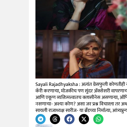
Sayali Rajadhyaksha : अत्यंत ग्रेसफुली कोणतीही सा
कॅरी करणाऱ्या, मोजकीच पण सुंदर ॲक्सेसरी वापरणाऱ्
आणि एकूण व्यक्तिमत्त्वातच क्लासीनेस असणाऱ्या, ऑफिश
नसणाऱ्या- अश्या कोण? असा जर प्रश्न विचारला तर अर्थ
सायली राजाध्यक्ष सारीज- या ब्रँडच्या निर्मात्या, आंत्र्