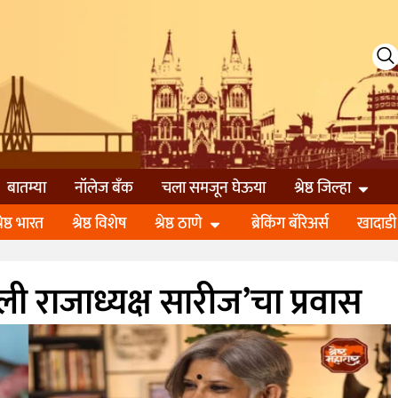
बातम्या
नॉलेज बॅंक
चला समजून घेऊया
श्रेष्ठ जिल्हा
्रेष्ठ भारत
श्रेष्ठ विशेष
श्रेष्ठ ठाणे
ब्रेकिंग बॅरिअर्स
खादाडी
ली राजाध्यक्ष सारीज’चा प्रवास