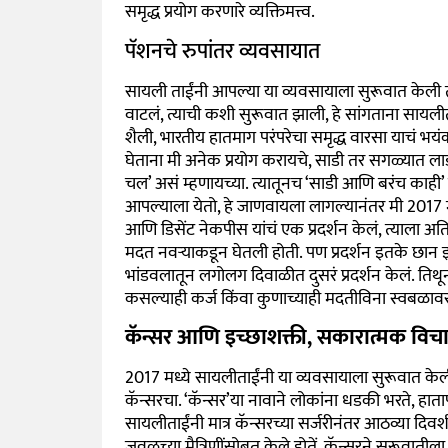
समृद्ध प्रयोग करणारे व्यक्तिमत्त्व.
पॅशनचे रुपांतर व्यवसायात
सायली ताईंनी आपल्या या व्यवसायाला सुरूवात केली त
वाटलं, त्याची कशी सुरूवात झाली, हे सांगताना सायलीत
शैली, भारतीय हातमाग परंपरेचा समृद्ध वारसा याचं भय
घेताना मी अनेक प्रयोग करायचे, साडी तर सगळ्यात ला
चल
’
असं म्हणायच्या. त्यातूनच
‘
साडी आणि बरंच काही
’
आपल्याला येतो, हे जाणवायला लागल्यानंतर मी 2017 मध्
आणि डिसेंट नेकपीस यांचं एक प्रदर्शन केलं, त्याला अत
मदत नवऱ्याकडून घेतली होती. पण प्रदर्शन इतके छान झा
भांडवलातून लगोलग दिवाळीत दुसरं प्रदर्शन केलं. तिथ
कसल्याही कर्ज किंवा कुणाच्याही मदतीविना स्वबळावर 
कॅन्सर आणि इच्छाशक्ती, सकारात्मक विचा
2017 मध्ये सायलीताईंनी या व्यवसायाला सुरूवात केली
कॅन्सरचा.
‘
कॅन्सर
’
या नावाने लोकांना धडकी भरते, हात
सायलीताईंनी मात्र कॅन्सरच्या सर्जरीनंतर आठव्या दिवश
जवळच्या मैत्रिणींसोबत केले होतें. कॅन्सरने सुरूवातीला