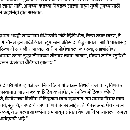
 लागत नाही. आमच्या कडच्या निवडक साड्या पाहून तुम्ही तुमच्यासाठी
 प्रदर्शनंही होत असतात.
 आम्ही साड्यांच्या वैशिष्ट्यांचे छोटे व्हिडिओज, रिल्स तयार करणं, ते
. आणि ऑनलाईन मार्केटिंगला खूप छान प्रतिसाद मिळू लागला, आणि भारतासह
 ठिकाणी सायली राजाध्यक्ष सारीज पोहोचायला लागल्या, साड्यांसोबत
मचा स्टाफ सुद्धा तीनवरून तीसवर न्यावा लागला, मोठ्या जागेत स्टुडिओ
न केलेल्या ब्रँडिंगचा झालाय.
”
 देणारी गोष्ट म्हणजे, स्थानिक ठिकाणी जाऊन तिथले कलाकार, विणकर
. राजस्थानात जाऊन ब्लॉक प्रिटिंग कसं होतं, पारंपरिक मोटिव्हज कोणते
, वेगवेगळ्या विणींना मोटिव्हजना काय म्हणतात,
त्या मागचा विचार काय
माचे, सुताचे, कापडाचे कोणकोणते प्रकार आहेत, ते मिक्स अन्ड मॅच करून
 मिळणं, ते आपल्या ग्राहकांना समजावून सांगता येणं आणि भारतातल्या समृद्ध
र आनंददायी आहे.
”