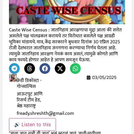
Caste Wise Census : जातनिहाय आरक्षणाचा मुद्दा आला की सत्तेत
असलेले पक्ष चालढकल करायचे तर विरोधात बसलेले पक्ष आग्रही
भूमिका मांडायचे. मात्र, केंद्र सरकारने बुधवार दिनांक 30 एप्रिल 2025
रोजी देशभरात जातनिहाय जनगणना करण्याचा निर्णय घेतला आहे.
त्यामुळे जातनिहाय आरक्षण नेमकं काय असतं, त्यामुळे कोणते आणि
काय फायदे होणार आहेत हे आपण समजून घेऊया.
03/05/2025
फ्रेडी डिकोस्टा -
गोन्साल्विस
आऊटपूट आणि
रिसर्च टीम हेड,
श्रेष्ठ महाराष्ट्र
fready.shreshth@gmail.com
🔊 Listen to this
‘जाता जात नाही ती जात’ असं म्हटलं जातं. जाती-पातीच्या