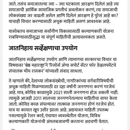
जाते. तसंच समाजातल्या ज्या – ज्या घटकाला आरक्षण दिलेलं आहे त्या
समाजाची आर्थिक सामाजिक प्रगतीचं अवलोकन करणं, त्या समाजाची
लोकसंख्या जर वाढली असेल आणि दिलेलं आरक्षण हे पुरेसं आहे का?
याचाही विचार करण्यासाठी अचूक माहिती असणं आवश्यक आहे.
यासोबतच समाजाच्या सर्वांगीण विकासासाठी कल्याणकारी योजना
राबविण्यासाठीसुद्धा या संपूर्ण माहितीची अत्यावश्यकता असते.
जातनिहाय सर्व्हेक्षणाचा उपयोग
जातनिहाय सर्व्हेक्षणाचा उपयोग आणि त्यामागचा सरकारचा विचार या
विषयावर ‘श्रेष्ठ महाराष्ट्रा’ने ‘रिसोर्स ॲण्ड सपोर्ट सेंटर फॉर डेव्हलपमेंटचे
संचालक भीम रासकर’ यांच्याशी संवाद साधला.
ते म्हणाले की, देशाच्या लोकसंख्येची, नागरिकांच्या वर्गवारीविषयीची
अचूक माहिती मिळण्यासाठी दर दहा वर्षांनी जनगणना करणं गरजेचं
आहे. मात्र, कोविड काळामुळे 2021 साली जनगणना होऊ शकली नाही.
त्यामुळे आजही 2011 सालच्या जनगणनेतल्याच माहितीचा वापर केला
जातो. कोविड काळ संपल्यावर तात्काळ जनगणना होणं गरजेचं होतं.
मात्र या कामात खूप उशीर झाला आहे. अद्ययावत माहिती उपलब्ध
नसल्यामुळे रेशन कार्ड, पंचायत व्यवस्थेतील योजना, विविध
कल्याणकारी योजनांची अंमलबजावणी करताना अडचणी येतात.