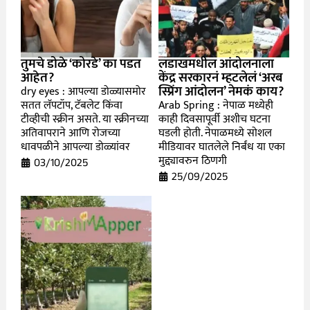
तुमचे डोळे ‘कोरडे’ का पडत
लडाखमधील आंदोलनाला
आहेत?
केंद्र सरकारनं म्हटलेलं ‘अरब
स्प्रिंग आंदोलन’ नेमकं काय?
dry eyes : आपल्या डोळ्यासमोर
सतत लॅपटॉप, टॅबलेट किंवा
Arab Spring : नेपाळ मध्येही
टीव्हीची स्क्रीन असते. या स्क्रीनच्या
काही दिवसापूर्वी अशीच घटना
अतिवापराने आणि रोजच्या
घडली होती. नेपाळमध्ये सोशल
धावपळीने आपल्या डोळ्यांवर
मीडियावर घातलेले निर्बंध या एका
मुद्द्यावरुन ठिणगी
03/10/2025
25/09/2025