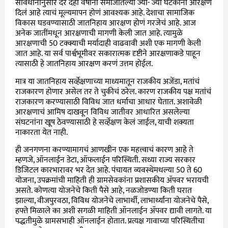
संविधानानुसार दर दहा वर्षांनी समाजातल्या ज्या- ज्या घटकांना आरक्षण
दिलं आहे त्याचं मूल्यमापन होणं आवश्यक आहे. देशाचा सामाजिक
विकास घडवण्यासाठी जातनिहाय आरक्षण होणं गरजेचं आहे. आज
अनेक जातींमधून आरक्षणाची मागणी केली जात आहे. त्यामुळे
आरक्षणाची 50 टक्क्याची मर्यादाही वाढवावी अशी एक मागणी केली
जात आहे. या सर्व पार्श्वभूमीवर सकारात्मक दृष्टीने आरक्षणाकडे पाहून
त्यासाठी हे जातनिहाय आरक्षण करणं उत्तम होईल.
मात्र या जातनिहाय सर्व्हेक्षणाच्या माध्यमातून राजकीय अजेंडा, मतांचं
राजकारण होणार असेल तर ते चुकीचं ठरेल. कारण राजकीय पक्ष मतांचं
राजकारण करण्यासाठी विविध जात धर्माचा आधार घेतात. अशावेळी
आरक्षणाचं आमिष दाखवून विविध जातीवर आधारित असलेल्या
संघटनांना खूष ठेवण्यासाठी हे सर्व्हेक्षण केलं जाईल, याची शक्यता
नाकारता येत नाही.
ही जनगणना करण्यामागचं आणखीन एक महत्त्वाचं कारण आहे ते
म्हणजे, ऑनलाईन डेटा, ऑफलाईन परिस्थिती. सध्या राज्य सरकार
डिजिटल कारभारावर भर देत आहे. पंचायत व्यवस्थेमधल्या 50 ते 60
योजना, उपक्रमांची माहिती ही ग्रामसेवकांना प्रशासकीय ॲपवर भरायची
असते. कोणत्या योजनेचे किती पैसे आहे, नळजोडण्या किती घरात
झाल्या, वीजपुरवठा, विविध योजनेचे लाभार्थी, लाभार्थ्यांना योजनेचे पैसे,
हफ्ते मिळाले का अशी सगळी माहिती ऑनलाईन ॲपवर द्यावी लागते. या
पद्धतीमुळे ग्रामसभाही ऑनलाईन होतात. प्रत्यक्ष गावाच्या परिस्थितीचा