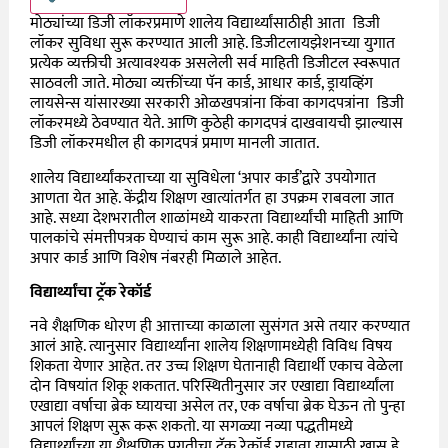
मोठ्यांच्या डिजी लॉकरप्रमाणे शालेय विद्यार्थ्यांसाठीही आता डिजी
लॉकर सुविधा सुरू करण्यात आली आहे. डिजीटलायझेशनच्या युगात
प्रत्येक व्यक्तीची अत्यावश्यक असलेली सर्व माहिती डिजीटल स्वरूपात
साठवली जाते. मोठ्या व्यक्तींच्या पॅन कार्ड, आधार कार्ड, ड्रायव्हिंग
लायसेन्स यांसारख्या सरकारी ओळखपत्रांना किंवा कागदपत्रांना डिजी
लॉकरमध्ये ठेवण्यात येते. आणि कुठेही कागदपत्रं दाखवायची झाल्यास
डिजी लॉकरमधील ही कागदपत्रं प्रमाण मानली जातात.
शालेय विद्यार्थ्यांकरताच्या या सुविधेला ‘अपार कार्ड’द्वारे उपयोगात
आणता येत आहे. केंद्रीय शिक्षण खात्यांतर्गत हा उपक्रम राबवला जात
आहे. सध्या देशभरातील शाळांमध्ये याकरता विद्यार्थ्यांची माहिती आणि
पालकांचे संमत्तीपत्रक घेण्याचं काम सुरू आहे. काही विद्यार्थ्यांना त्यांचे
अपार कार्ड आणि विशेष नंबरही मिळाले आहेत.
विद्यार्थ्यांचा ट्रॅक रेकॉर्ड
नवे शैक्षणिक धोरण ही आत्ताच्या काळाला सुसंगत असे तयार करण्यात
आलं आहे. त्यानुसार विद्यार्थ्यांना शालेय शिक्षणामध्येही विविध विषय
शिकता येणार आहेत. तर उच्च शिक्षण घेतानाही विद्यार्थी एकाच वेळेला
दोन विषयांत शिकू शकतात. परिस्थितीनुसार जर एखाद्या विद्यार्थ्यांला
एखाद्या वर्षाचा ब्रेक घ्यायचा असेल तर, एक वर्षाचा ब्रेक घेऊन तो पुन्हा
आपलं शिक्षण सुरू करू शकतो. या सगळ्या नव्या पद्धतीमध्ये
विद्यार्थ्यांच्या या शैक्षणिक प्रगतीचा ट्रॅक रेकॉर्ड राहावा यासाठी खास हे