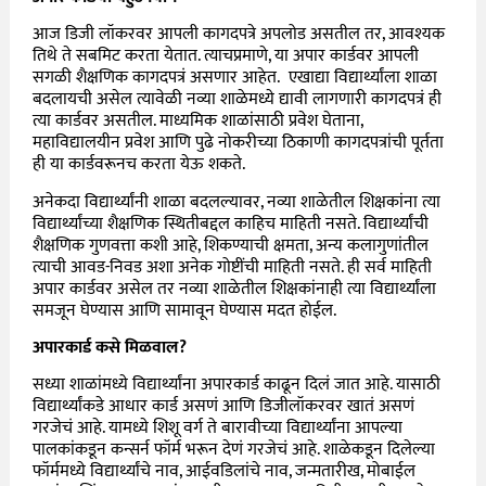
आज डिजी लॉकरवर आपली कागदपत्रे अपलोड असतील तर, आवश्यक
तिथे ते सबमिट करता येतात. त्याचप्रमाणे, या अपार कार्डवर आपली
सगळी शैक्षणिक कागदपत्रं असणार आहेत. एखाद्या विद्यार्थ्यांला शाळा
बदलायची असेल त्यावेळी नव्या शाळेमध्ये द्यावी लागणारी कागदपत्रं ही
त्या कार्डवर असतील. माध्यमिक शाळांसाठी प्रवेश घेताना,
महाविद्यालयीन प्रवेश आणि पुढे नोकरीच्या ठिकाणी कागदपत्रांची पूर्तता
ही या कार्डवरूनच करता येऊ शकते.
अनेकदा विद्यार्थ्यांनी शाळा बदलल्यावर, नव्या शाळेतील शिक्षकांना त्या
विद्यार्थ्यांच्या शैक्षणिक स्थितीबद्दल काहिच माहिती नसते. विद्यार्थ्यांची
शैक्षणिक गुणवत्ता कशी आहे, शिकण्याची क्षमता, अन्य कलागुणांतील
त्याची आवड-निवड अशा अनेक गोष्टींची माहिती नसते. ही सर्व माहिती
अपार कार्डवर असेल तर नव्या शाळेतील शिक्षकांनाही त्या विद्यार्थ्यांला
समजून घेण्यास आणि सामावून घेण्यास मदत होईल.
अपारकार्ड कसे मिळवाल?
सध्या शाळांमध्ये विद्यार्थ्यांना अपारकार्ड काढून दिलं जात आहे. यासाठी
विद्यार्थ्यांकडे आधार कार्ड असणं आणि डिजीलॉकरवर खातं असणं
गरजेचं आहे. यामध्ये शिशू वर्ग ते बारावीच्या विद्यार्थ्यांना आपल्या
पालकांकडून कन्सर्न फॉर्म भरून देणं गरजेचं आहे. शाळेकडून दिलेल्या
फॉर्ममध्ये विद्यार्थ्यांचे नाव, आईवडिलांचे नाव, जन्मतारीख, मोबाईल