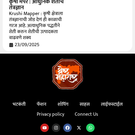
कृषी मॅपर : आधुनिक शेतीचं
तंत्रज्ञान
Krushi Mapper : कृषी क्षेत्राला
तंत्रज्ञानाची जोड देणं ही काळाची
गरज आहे. अत्याधुनिक पद्धतीने
शेती करुन शेतीची उत्पादकता
वाढवणे शक्य
23/09/2025
भटकंती
फॅशन
शॉपिंग
साहस
लाईफस्टाईल
Privacy policy
Connect Us