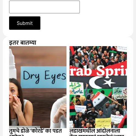
इतर बातम्या
तुमचे डोळे ‘कोरडे’ का पडत
लडाखमधील आंदोलनाला