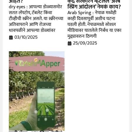
आहेत?
केंद्र सरकारनं म्हटलेलं ‘अरब
स्प्रिंग आंदोलन’ नेमकं काय?
dry eyes : आपल्या डोळ्यासमोर
सतत लॅपटॉप, टॅबलेट किंवा
Arab Spring : नेपाळ मध्येही
टीव्हीची स्क्रीन असते. या स्क्रीनच्या
काही दिवसापूर्वी अशीच घटना
अतिवापराने आणि रोजच्या
घडली होती. नेपाळमध्ये सोशल
धावपळीने आपल्या डोळ्यांवर
मीडियावर घातलेले निर्बंध या एका
मुद्द्यावरुन ठिणगी
03/10/2025
25/09/2025